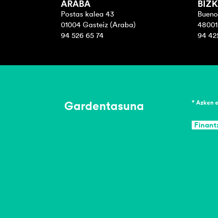
ARABA
BIZK
Postas kalea 43
Bueno
01004 Gasteiz (Araba)
48001 
94 526 65 74
94 42
Gardentasuna
* Azken 
Finant