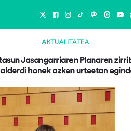
X
Facebook
Instagram
TikTok
Mastodon
Threads
You
AKTUALITATEA
tasun Jasangarriaren Planaren zirr
 alderdi honek azken urteetan egin