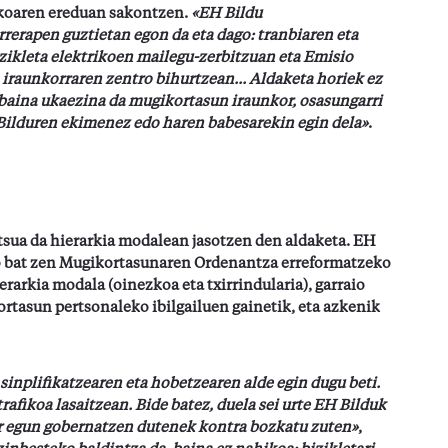
ikoaren ereduan sakontzen.
«EH Bildu
erapen guztietan egon da eta dago: tranbiaren eta
ikleta elektrikoen mailegu-zerbitzuan eta Emisio
raunkorraren zentro bihurtzean... Aldaketa horiek ez
 baina ukaezina da mugikortasun iraunkor, osasungarri
Bilduren ekimenez edo haren babesarekin egin dela»
.
sua da hierarkia modalean jasotzen den aldaketa. EH
tako bat zen Mugikortasunaren Ordenantza erreformatzeko
arkia modala (oinezkoa eta txirrindularia), garraio
rtasun pertsonaleko ibilgailuen gainetik, eta azkenik
nplifikatzearen eta hobetzearen alde egin dugu beti.
afikoa lasaitzean. Bide batez, duela sei urte EH Bilduk
ur egun gobernatzen dutenek kontra bozkatu zuten»
,