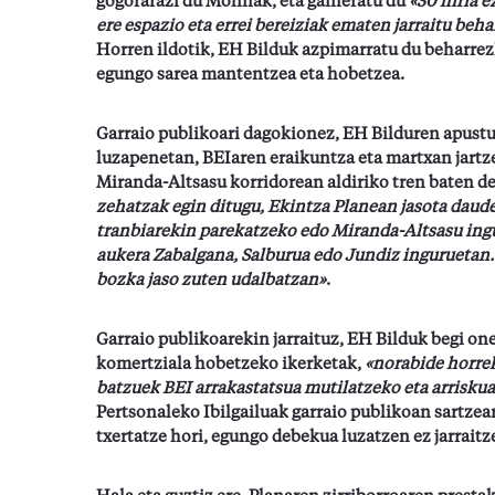
gogorarazi du Molinak, eta gaineratu du
«30 hiria e
ere espazio eta errei bereiziak ematen jarraitu beh
Horren ildotik, EH Bilduk azpimarratu du beharrezk
egungo sarea mantentzea eta hobetzea.
Garraio publikoari dagokionez, EH Bilduren apustua 
luzapenetan, BEIaren eraikuntza eta martxan jartz
Miranda-Altsasu korridorean aldiriko tren baten de
zehatzak egin ditugu, Ekintza Planean jasota daud
tranbiarekin parekatzeko edo Miranda-Altsasu ing
aukera Zabalgana, Salburua edo Jundiz inguruetan.
bozka jaso zuten udalbatzan»
.
Garraio publikoarekin jarraituz, EH Bilduk begi one
komertziala hobetzeko ikerketak,
«norabide horrek
batzuek BEI arrakastatsua mutilatzeko eta arrisku
Pertsonaleko Ibilgailuak garraio publikoan sartzea
txertatze hori, egungo debekua luzatzen ez jarraitz