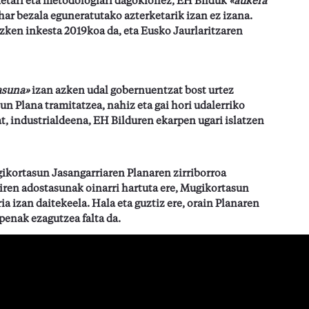
aketari eta metodologiari dagokionez, EH Bilduk
«aukera
r bezala eguneratutako azterketarik izan ez izana.
zken inkesta 2019koa da, eta Eusko Jaurlaritzaren
asuna»
izan azken udal gobernuentzat bost urtez
n Plana tramitatzea, nahiz eta gai hori udalerriko
t, industrialdeena, EH Bilduren ekarpen ugari islatzen
ikortasun Jasangarriaren Planaren zirriborroa
diren adostasunak oinarri hartuta ere, Mugikortasun
 izan daitekeela. Hala eta guztiz ere, orain Planaren
penak ezagutzea falta da.