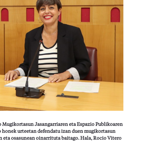
o Mugikortasun Jasangarriaren eta Espazio Publikoaren
o honek urteetan defendatu izan duen mugikortasun
 eta osasunean oinarrituta baitago. Hala, Rocio Vitero