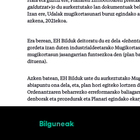
Hala eta guztiz ere, Planaren zirriborroaren prest
galdutzat»
jo du aurkeztutako lan dokumentuak beha
Izan ere, Udalak mugikortasunari buruz egindako a
azkena, 2021ekoa.
Era berean, EH Bilduk deitoratu du ez dela
«lehent
gordeta izan duten industrialdeetarako Mugikortasu
mugikortasun jasangarrian funtsezkoa den (plan ba
dituena).
Azken batean, EH Bilduk uste du aurkeztutako Mug
abiapuntu ona dela, eta, plan hori egiteko lortzen 
Ordenantzaren beharrezko erreformarako baliagarria
denborak eta prozedurak eta Planari egindako ekar
Bilguneak