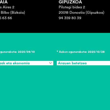
AIA
GIPUZKOA
s Aires 2
Pilotegi bidea 2
Bilbo (Bizkaia)
20018 Donostia (Gipuzkoa)
5 63 66
94 359 80 39
eguneraketa: 2025/09/10
* Azken eguneraketa: 2025/10/28
zak eta ekonomia
Arauen betetzea