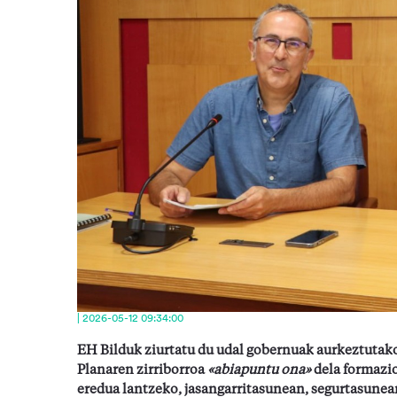
| 2026-05-12 09:34:00
EH Bilduk ziurtatu du udal gobernuak aurkeztutak
Planaren zirriborroa
«abiapuntu ona»
dela formazi
eredua lantzeko, jasangarritasunean, segurtasunean