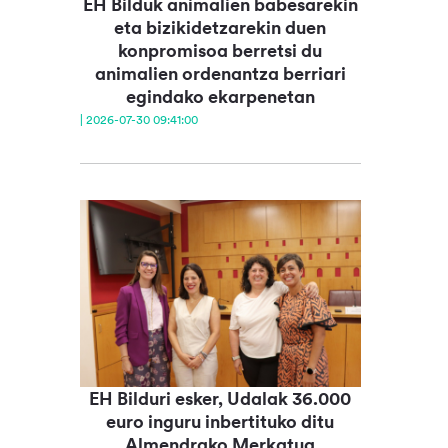
EH Bilduk animalien babesarekin
eta bizikidetzarekin duen
konpromisoa berretsi du
animalien ordenantza berriari
egindako ekarpenetan
| 2026-07-30 09:41:00
EH Bilduri esker, Udalak 36.000
euro inguru inbertituko ditu
Almendrako Merkatua