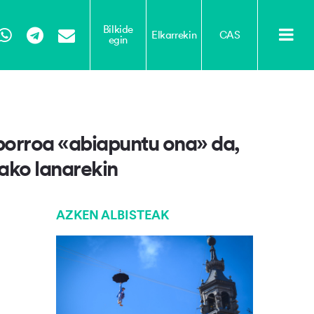
Bilkide
Elkarrekin
CAS
egin
Tube
WhatsApp
Telegram
Email
iborroa «abiapuntu ona» da,
dako lanarekin
AZKEN ALBISTEAK