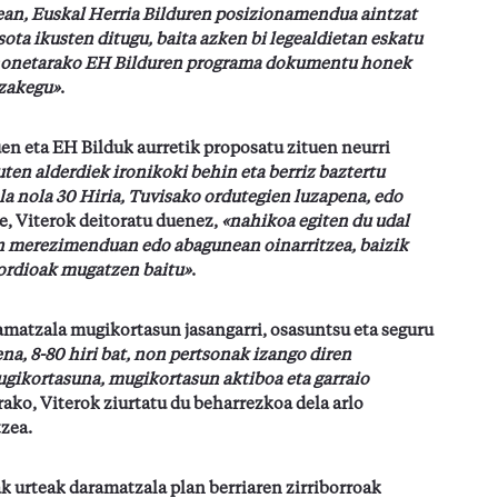
ean, Euskal Herria Bilduren posizionamendua aintzat
ta ikusten ditugu, baita azken bi legealdietan eskatu
i honetarako EH Bilduren programa dokumentu honek
ezakegu»
.
en eta EH Bilduk aurretik proposatu zituen neurri
en alderdiek ironikoki behin eta berriz baztertu
ala nola 30 Hiria, Tuvisako ordutegien luzapena, edo
re, Viterok deitoratu duenez,
«nahikoa egiten du udal
n merezimenduan edo abagunean oinarritzea, baizik
kordioak mugatzen baitu»
.
matzala mugikortasun jasangarri, osasuntsu eta seguru
na, 8-80 hiri bat, non pertsonak izango diren
gikortasuna, mugikortasun aktiboa eta garraio
rako, Viterok ziurtatu du beharrezkoa dela arlo
tzea.
k urteak daramatzala plan berriaren zirriborroak