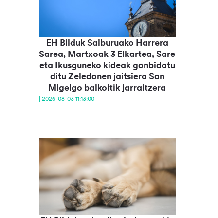
EH Bilduk Salburuako Harrera
Sarea, Martxoak 3 Elkartea, Sare
eta Ikusguneko kideak gonbidatu
ditu Zeledonen jaitsiera San
Migelgo balkoitik jarraitzera
| 2026-08-03 11:13:00