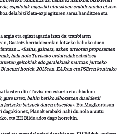
zinbesteko baldintza da, baina ez nahikoa: bizikletari
ar da, espaloiak nagusiki oinezkoen erabilerarako utziz»
.
oa dela bizikleta-azpiegituren sarea handitzea eta
argia eta egiaztagarria izan da: tranbiaren
ean, Gasteiz herrialdearekin lotzeko balioko duen
fentsan...
«Baina, gainera, azken urteotan proposamen
enak, hala nola Tuvisako ordutegiak zabaltzea
uruetan geltokiak edo geralekuak martxan jartzeko
 Bi neurri horiek, 2025ean, EAJren eta PSEren kontrako
z ikusten ditu Tuvisaren eskaria eta abiadura
, gure ustez, behin betiko alboratzen du alderdi
an jartzeko batzuek duten obsesioa»
. Eta Mugikortasun
ri dagokionez, Planak erabaki nahi du nola arautu
eko, eta EH Bildu ados dago horrekin.