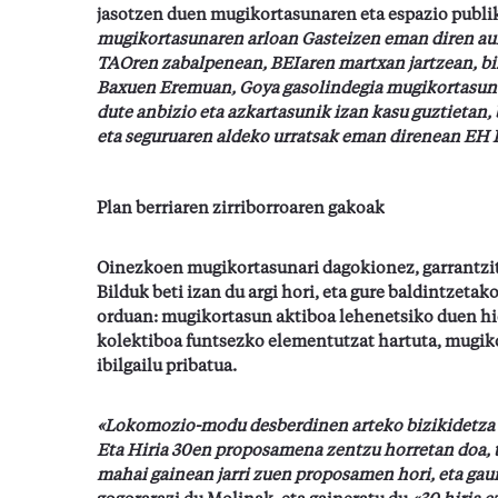
jasotzen duen mugikortasunaren eta espazio publ
mugikortasunaren arloan Gasteizen eman diren aurr
TAOren zabalpenean, BEIaren martxan jartzean, biz
Baxuen Eremuan, Goya gasolindegia mugikortasun i
dute anbizio eta azkartasunik izan kasu guztietan,
eta seguruaren aldeko urratsak eman direnean EH 
Plan berriaren zirriborroaren gakoak
Oinezkoen mugikortasunari dagokionez, garrantzit
Bilduk beti izan du argi hori, eta gure baldintze
orduan: mugikortasun aktiboa lehenetsiko duen hier
kolektiboa funtsezko elementutzat hartuta, mugiko
ibilgailu pribatua.
«Lokomozio-modu desberdinen arteko bizikidetza si
Eta Hiria 30en proposamena zentzu horretan doa, tr
mahai gainean jarri zuen proposamen hori, eta ga