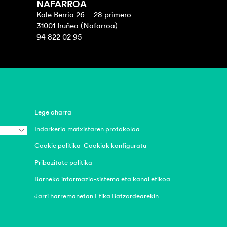
NAFARROA
Kale Berria 26 – 28 primero
31001 Iruñea (Nafarroa)
94 822 02 95
Lege oharra
Indarkeria matxistaren protokoloa
Cookie politika
Cookiak konfiguratu
Pribazitate politika
Barneko informazio-sistema eta kanal etikoa
Jarri harremanetan Etika Batzordearekin