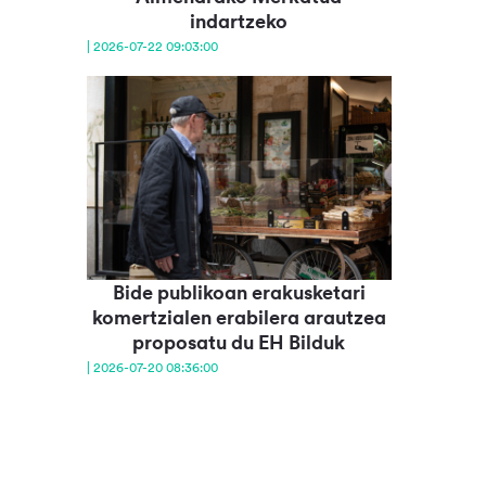
indartzeko
| 2026-07-22 09:03:00
Bide publikoan erakusketari
komertzialen erabilera arautzea
proposatu du EH Bilduk
| 2026-07-20 08:36:00