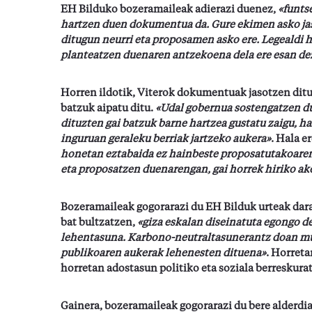
EH Bilduko bozeramaileak adierazi duenez,
«funts
hartzen duen dokumentua da. Gure ekimen asko jaso
ditugun neurri eta proposamen asko ere. Legeald
planteatzen duenaren antzekoena dela ere esan d
Horren ildotik, Viterok dokumentuak jasotzen ditu
batzuk aipatu ditu.
«Udal gobernua sostengatzen dut
dituzten gai batzuk barne hartzea gustatu zaigu, h
inguruan geraleku berriak jartzeko aukera»
. Hala e
honetan eztabaida ez hainbeste proposatutakoare
eta proposatzen duenarengan, gai horrek hiriko a
Bozeramaileak gogorarazi du EH Bilduk urteak dara
bat bultzatzen,
«giza eskalan diseinatuta egongo de
lehentasuna. Karbono-neutraltasunerantz doan mu
publikoaren aukerak lehenesten dituena»
. Horreta
horretan adostasun politiko eta soziala berreskura
Gainera, bozeramaileak gogorarazi du bere alderdia