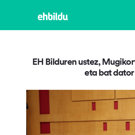
EH Bilduren ustez, Mugikor
eta bat dator