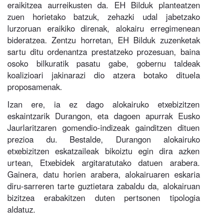
eraikitzea aurreikusten da. EH Bilduk planteatzen
zuen horietako batzuk, zehazki udal jabetzako
lurzoruan eraikiko direnak, alokairu erregimenean
bideratzea. Zentzu horretan, EH Bilduk zuzenketak
sartu ditu ordenantza prestatzeko prozesuan, baina
osoko bilkuratik pasatu gabe, gobernu taldeak
koalizioari jakinarazi dio atzera botako dituela
proposamenak.
Izan ere, ia ez dago alokairuko etxebizitzen
eskaintzarik Durangon, eta dagoen apurrak Eusko
Jaurlaritzaren gomendio-indizeak gainditzen dituen
prezioa du. Bestalde, Durangon alokairuko
etxebizitzen eskatzaileak bikoiztu egin dira azken
urtean, Etxebidek argitaratutako datuen arabera.
Gainera, datu horien arabera, alokairuaren eskaria
diru-sarreren tarte guztietara zabaldu da, alokairuan
bizitzea erabakitzen duten pertsonen tipologia
aldatuz.