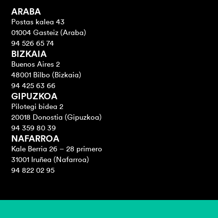
ARABA
Postas kalea 43
01004 Gasteiz (Araba)
94 526 65 74
BIZKAIA
Buenos Aires 2
48001 Bilbo (Bizkaia)
94 425 63 66
GIPUZKOA
Pilotegi bidea 2
20018 Donostia (Gipuzkoa)
94 359 80 39
NAFARROA
Kale Berria 26 – 28 primero
31001 Iruñea (Nafarroa)
94 822 02 95