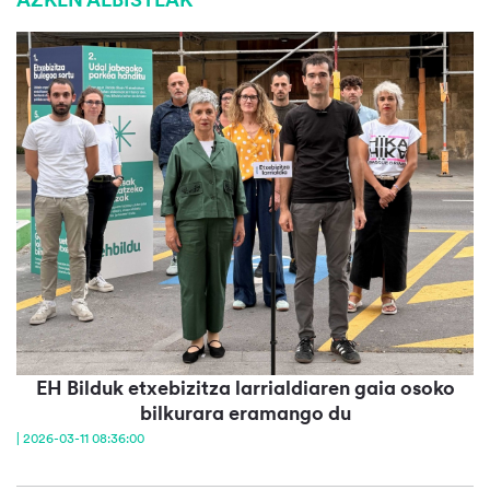
EH Bilduk etxebizitza larrialdiaren gaia osoko
bilkurara eramango du
| 2026-03-11 08:36:00