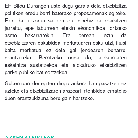
EH Bildu Durangon uste dugu garaia dela etxebizitza
politiken eredu berri baterako proposamenak egiteko.
Ezin da lurzorua saltzen eta etxebizitza eraikitzen
jarraitu, epe laburrean etekin ekonomikoa lortzeko
asmo bakarrarekin. Era berean, ezin da
etxebizitzaren eskubidea merkatuaren esku utzi, ikusi
baita merkatua ez dela gai jendearen beharrei
erantzuteko. Berritzeko unea da, alokairuaren
eskaintza sustatzekoa eta alokairuko etxebizitzen
parke publiko bat sortzekoa.
Gobernuari dei egiten diogu aukera hau pasatzen ez
uzteko eta etxebizitzaren arazoari irtenbidea emateko
duen erantzukizuna bere gain hartzeko.
AZKEN ALBISTEAK