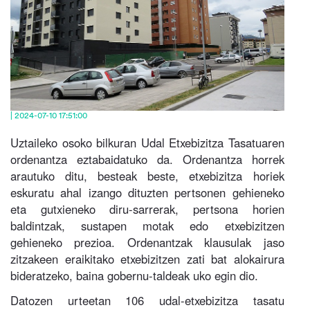
| 2024-07-10 17:51:00
Uztaileko osoko bilkuran Udal Etxebizitza Tasatuaren
ordenantza eztabaidatuko da. Ordenantza horrek
arautuko ditu, besteak beste, etxebizitza horiek
eskuratu ahal izango dituzten pertsonen gehieneko
eta gutxieneko diru-sarrerak, pertsona horien
baldintzak, sustapen motak edo etxebizitzen
gehieneko prezioa. Ordenantzak klausulak jaso
zitzakeen eraikitako etxebizitzen zati bat alokairura
bideratzeko, baina gobernu-taldeak uko egin dio.
Datozen urteetan 106 udal-etxebizitza tasatu