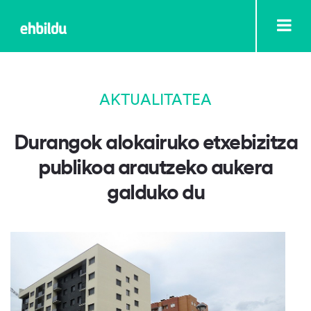
AKTUALITATEA
Durangok alokairuko etxebizitza
publikoa arautzeko aukera
galduko du