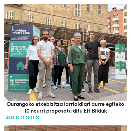
Durangoko etxebizitza larrialdiari aurre egiteko
10 neurri proposatu ditu EH Bilduk
| 2025-10-23 06:26:00