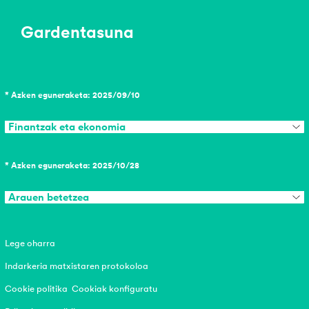
Gardentasuna
* Azken eguneraketa: 2025/09/10
Finantzak eta ekonomia
* Azken eguneraketa: 2025/10/28
Arauen betetzea
Lege oharra
Indarkeria matxistaren protokoloa
Cookie politika
Cookiak konfiguratu