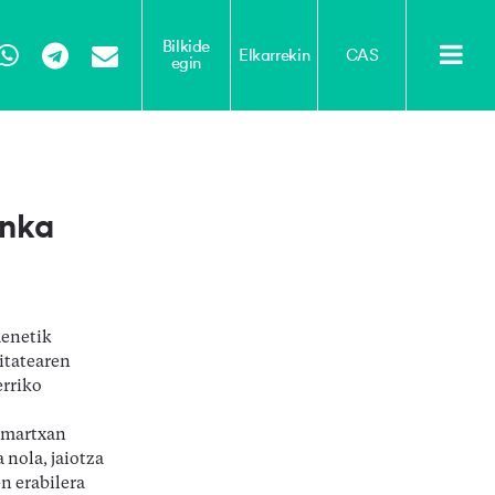
Bilkide
Elkarrekin
CAS
egin
Tube
WhatsApp
Telegram
Email
onka
uenetik
itatearen
erriko
n
 martxan
 nola, jaiotza
n erabilera