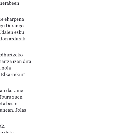
 nerabeen
ure ekarpena
egu Durango
Udalen esku
kion ardurak
 bihurtzeko
aitza izan dira
a nola
 Elkarrekin”
zan da. Ume
elburu zuen
eta beste
gunean. Jolas
ak.