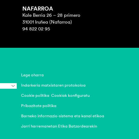
NAFARROA
Kale Berria 26 – 28 primero
31001 Iruñea (Nafarroa)
94 822 02 95
Lege oharra
Indarkeria matxistaren protokoloa
Cookie politika
Cookiak konfiguratu
Pribazitate politika
Barneko informazio-sistema eta kanal etikoa
Jarri harremanetan Etika Batzordearekin