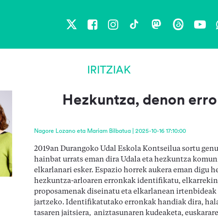
X
Facebook
Instagram
TikTok
Mastodon
Threads
You
IRITZIAK
Hezkuntza, denon err
Nagore Lozano eta Mariam Bilbatua | 2025-10-16 17:10:00
2019an Durangoko Udal Eskola Kontseilua sortu gen
hainbat urrats eman dira Udala eta hezkuntza komun
elkarlanari esker. Espazio horrek aukera eman digu h
hezkuntza-arloaren erronkak identifikatu, elkarreki
proposamenak diseinatu eta elkarlanean irtenbideak
jartzeko. Identifikatutako erronkak handiak dira, hala
tasaren jaitsiera, aniztasunaren kudeaketa, euskarare