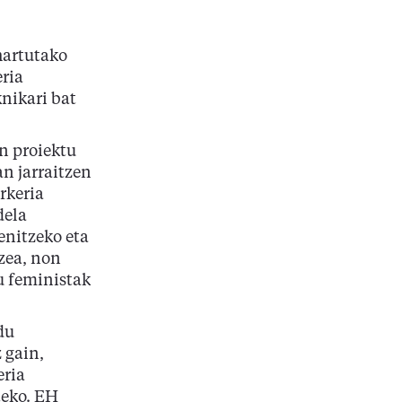
hartutako
ria
nikari bat
n proiektu
n jarraitzen
rkeria
dela
enitzeko eta
zea, non
u feministak
du
 gain,
eria
teko. EH