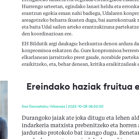
Etengabeko lanketa eta begirada estrategikoa eskatze
Hurrengo urteetan, egindako lanari heldu eta erronka
erantzun egokia eman nahi badiegu, Udalaren konpr
areagotzeko beharra ikusten dugu, bai aurrekontuak
eta baita Udal sailen arteko erantzukizuna partekatz
den koordinazioan ere.
EH Bildutik argi daukagu: hezkuntza denon ardura da
konpromisoa eskatzen du. Gure konpromisoa berrest
elkarlanean jarraitzeko prest gaude, norabide parteka
eraikitzeko, eta, behar denean, kritika eraikitzaileak 
Ereindako haziak fruitua
Ima Garrastatxu Urbaneja | 2025-10-08 06:52:00
Durangoko jaiak ate joka ditugu eta lehen ald
indarkeria matxista prebenitzeko eta horren
jarduteko protokolo bat izango dugu. Beneta