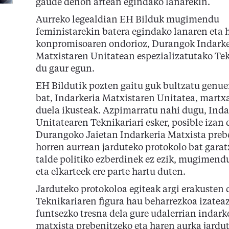
gaude denon artean egindako lanarekin.
Aurreko legealdian EH Bilduk mugimendu
feministarekin batera egindako lanaren eta 
konpromisoaren ondorioz, Durangok Indarke
Matxistaren Unitatean espezializatutako Tek
du gaur egun.
EH Bildutik pozten gaitu guk bultzatu genue
bat, Indarkeria Matxistaren Unitatea, martxa
duela ikusteak. Azpimarratu nahi dugu, Inda
Unitatearen Teknikariari esker, posible izan 
Durangoko Jaietan Indarkeria Matxista preb
horren aurrean jarduteko protokolo bat garat
talde politiko ezberdinek ez ezik, mugimend
eta elkarteek ere parte hartu duten.
Jarduteko protokoloa egiteak argi erakusten 
Teknikariaren figura hau beharrezkoa izateaz
funtsezko tresna dela gure udalerrian indark
matxista prebenitzeko eta haren aurka jardu