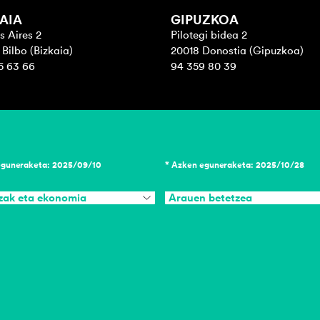
AIA
GIPUZKOA
s Aires 2
Pilotegi bidea 2
Bilbo (Bizkaia)
20018 Donostia (Gipuzkoa)
5 63 66
94 359 80 39
eguneraketa: 2025/09/10
* Azken eguneraketa: 2025/10/28
zak eta ekonomia
Arauen betetzea