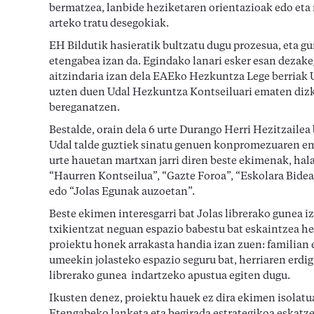
bermatzea, lanbide heziketaren orientazioak edo eta
arteko tratu desegokiak.
EH Bildutik hasieratik bultzatu dugu prozesua, eta g
etengabea izan da. Egindako lanari esker esan dezak
aitzindaria izan dela EAEko Hezkuntza Lege berriak 
uzten duen Udal Hezkuntza Kontseiluari ematen diz
bereganatzen.
Bestalde, orain dela 6 urte Durango Herri Hezitzailea
Udal talde guztiek sinatu genuen konpromezuaren em
urte hauetan martxan jarri diren beste ekimenak, hal
“Haurren Kontseilua”, “Gazte Foroa”, “Eskolara Bidea
edo “Jolas Egunak auzoetan”.
Beste ekimen interesgarri bat Jolas librerako gunea i
txikientzat neguan espazio babestu bat eskaintzea h
proiektu honek arrakasta handia izan zuen: familian 
umeekin jolasteko espazio seguru bat, herriaren erdi
librerako gunea indartzeko apustua egiten dugu.
Ikusten denez, proiektu hauek ez dira ekimen isolatu