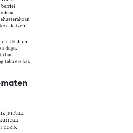
n dute.
 berriei
omisoa
 zehazterakoan
eko eskatzen
, eta Udalaren
en dugu:
tu bat
egiteko ere bai.
 ematen
iz jaietan
 aurrean
n pozik