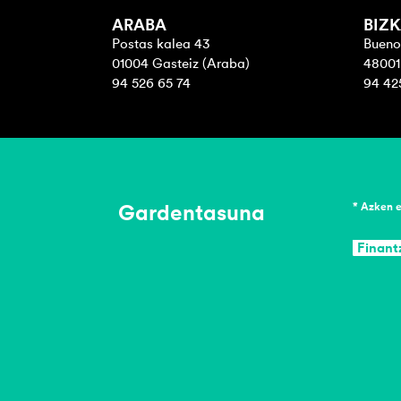
ARABA
BIZK
Postas kalea 43
Bueno
01004 Gasteiz (Araba)
48001 
94 526 65 74
94 42
Gardentasuna
* Azken 
Finant