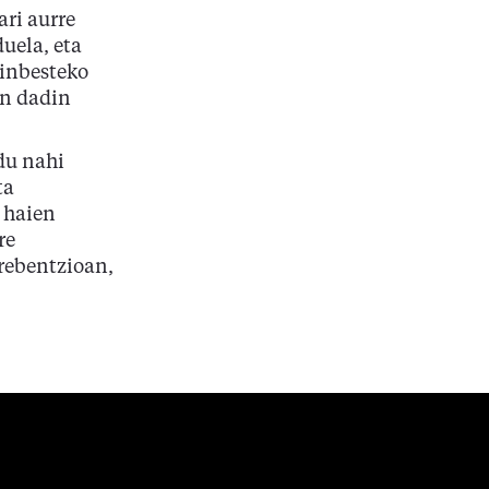
ari aurre
uela, eta
zinbesteko
an dadin
ndu nahi
ta
 haien
re
rebentzioan,