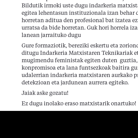
Bildutik irmoki uste dugu indarkeria matxist
egitea lehentasun instituzionala izan behar d
horretan aditua den profesional bat izatea e
urratsa da bide horretan. Guk hori horrela iz
lanean jarraituko dugu
Gure formaziotik, bereziki eskertu eta zorio
ditugu Indarkeria Matxistaren Teknikariak e
mugimendu feministak egiten duten guztia,
konpromisoa eta lana funtsezkoak baitira gu
udalerrian indarkeria matxistaren aurkako p
detekzioan eta jardunean aurrera egiteko.
Jaiak aske gozatu!
Ez dugu inolako eraso matxistarik onartuko!