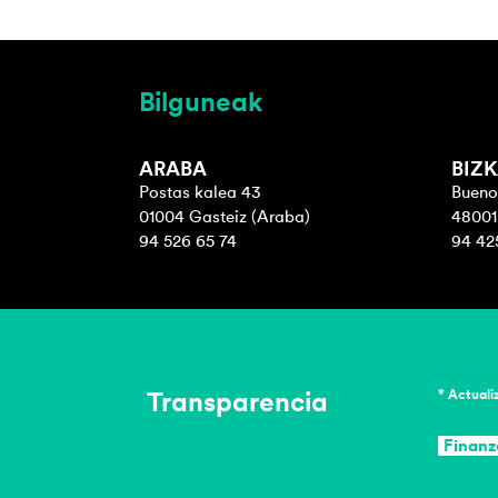
Bilguneak
ARABA
BIZK
Postas kalea 43
Buenos
01004 Gasteiz (Araba)
48001 
94 526 65 74
94 42
Transparencia
* Actuali
Finanz