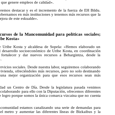
a que genere empleos de calidad».
emos destacar y es el incremento de la fuerza de EH Bildu.
obernamos en más instituciones y tenemos más recursos que la
ejora de este eskualde».
ursos de la Mancomunidad para políticas sociales;
ibe Kosta»
e Uribe Kosta y alcaldesa de Sopela: «Hemos elaborado un
al desarrollo socioeconómico de Uribe Kosta, en coordinación
 fortalecer y dar nuevos recursos a Behargintza, desde la
.
rvicios sociales. Desde nuestra labor, seguiremos colaborando
vivienda, ofreciéndoles más recursos, pero no solo destinando
 una mejor organización para que esos recursos sean más
idad un Centro de Día. Desde la legislatura pasada venimos
colaborando para ello con la Diputación, ofrecemos diferentes
te logro porque somos la única comarca vizcaina que no cuenta
Mancomunidad estamos canalizando una serie de demandas para
del metro y aumentar las diferentes líneas de Bizkaibus y la