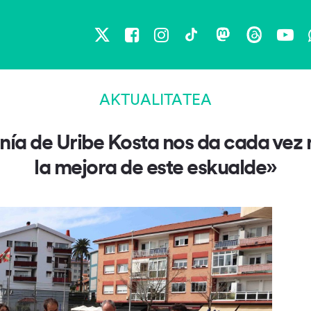
X
Facebook
Instagram
TikTok
Mastodon
Threads
You
AKTUALITATEA
nía de Uribe Kosta nos da cada vez 
la mejora de este eskualde»