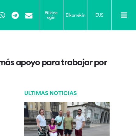
Bilkide
Elkarrekin
EUS
egin
Tube
WhatsApp
Telegram
Email
más apoyo para trabajar por
ULTIMAS NOTICIAS