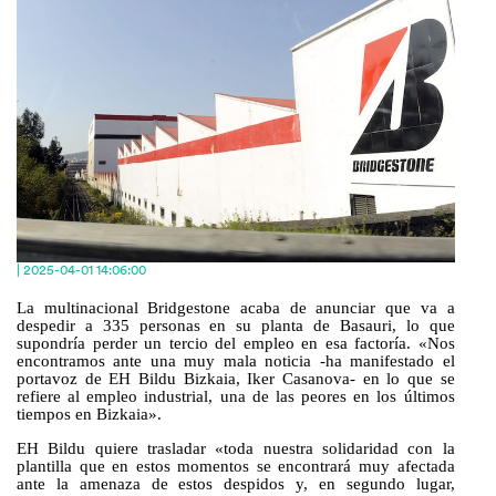
| 2025-04-01 14:06:00
La multinacional Bridgestone acaba de anunciar que va a
despedir a
335
personas en su planta de Basauri, lo que
supondría perder un tercio del empleo en esa factoría.
«Nos
encontramos ante una muy mala noticia -
ha manifestado el
portavoz de EH Bildu Bizkaia, Iker Casanova-
en lo que
se
refiere
al empleo industrial, una de las peores en los últimos
tiempos
en Bizkaia».
EH
Bildu
quiere t
rasladar
«toda nuestra
solidaridad con la
plantilla que en estos momentos se encontrará muy afectada
ante la amenaza de estos despidos y, en segundo lugar,