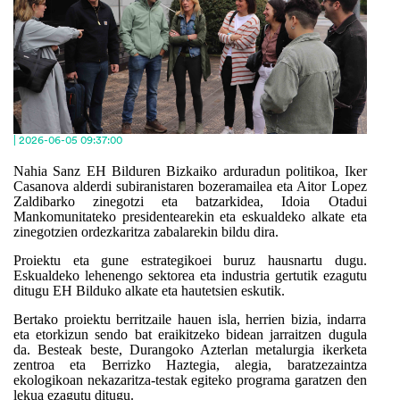
| 2026-06-05 09:37:00
Nahia Sanz EH Bilduren Bizkaiko arduradun politikoa, Iker
Casanova alderdi subiranistaren bozeramailea eta Aitor Lopez
Zaldibarko zinegotzi eta batzarkidea, Idoia Otadui
Mankomunitateko presidentearekin eta eskualdeko alkate eta
zinegotzien ordezkaritza zabalarekin bildu dira.
Proiektu eta gune estrategikoei buruz hausnartu dugu.
Eskualdeko lehenengo sektorea eta industria gertutik ezagutu
ditugu EH Bilduko alkate eta hautetsien eskutik.
Bertako proiektu berritzaile hauen isla, herrien bizia, indarra
eta etorkizun sendo bat eraikitzeko bidean jarraitzen dugula
da. Besteak beste, Durangoko Azterlan metalurgia ikerketa
zentroa eta Berrizko Haztegia, alegia, baratzezaintza
ekologikoan nekazaritza-testak egiteko programa garatzen den
lekua ezagutu ditugu.