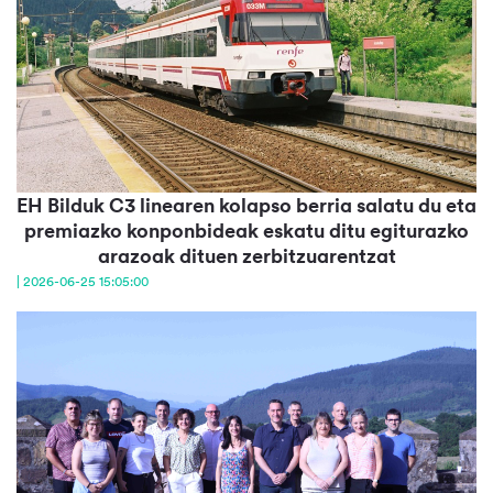
EH Bilduk C3 linearen kolapso berria salatu du eta
premiazko konponbideak eskatu ditu egiturazko
arazoak dituen zerbitzuarentzat
| 2026-06-25 15:05:00