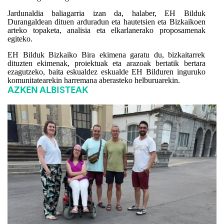
Jardunaldia baliagarria izan da, halaber, EH Bilduk
Durangaldean dituen arduradun eta hautetsien eta Bizkaikoen
arteko topaketa, analisia eta elkarlanerako proposamenak
egiteko.
EH Bilduk Bizkaiko Bira ekimena garatu du, bizkaitarrek
dituzten ekimenak, proiektuak eta arazoak bertatik bertara
ezagutzeko, baita eskualdez eskualde EH Bilduren inguruko
komunitatearekin harremana aberasteko helburuarekin.
AZKEN ALBISTEAK