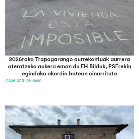
2026rako Trapagarango aurrekontuak aurrera
ateratzeko aukera eman du EH Bilduk, PSErekin
egindako akordio batean oinarrituta
| 2026-07-31 08:48:00