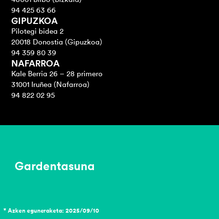
94 425 63 66
GIPUZKOA
Pilotegi bidea 2
20018 Donostia (Gipuzkoa)
94 359 80 39
NAFARROA
Kale Berria 26 – 28 primero
31001 Iruñea (Nafarroa)
94 822 02 95
Gardentasuna
* Azken eguneraketa: 2025/09/10