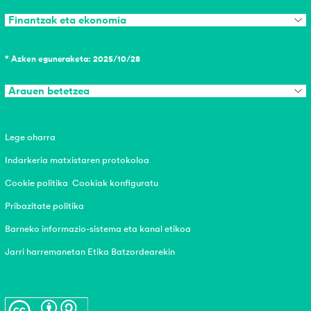
Finantzak eta ekonomia
* Azken eguneraketa: 2025/10/28
Arauen betetzea
Lege oharra
Indarkeria matxistaren protokoloa
Cookie politika
Cookiak konfiguratu
Pribazitate politika
Barneko informazio-sistema eta kanal etikoa
Jarri harremanetan Etika Batzordearekin