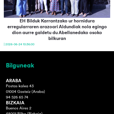
EH Bilduk Karrantzako ur hornidura
erregularraren arazoari Aldundiak nola egingo
dion aurre galdetu du Abellanedako osoko
bilkuran
| 2026-06-24 10:36:00
Bilguneak
ARABA
Postas kalea 43
01004 Gasteiz (Araba)
94 526 65 74
BIZKAIA
Buenos Aires 2
48001 Bilbo (Bizkaia)