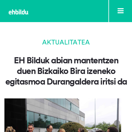
AKTUALITATEA
EH Bilduk abian mantentzen
duen Bizkaiko Bira izeneko
egitasmoa Durangaldera iritsi da