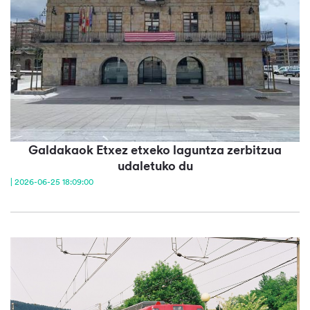
Galdakaok Etxez etxeko laguntza zerbitzua
udaletuko du
| 2026-06-25 18:09:00