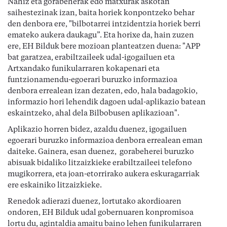
Nahiz eta gorabeherak edo matxurak askotan
saihestezinak izan, baita horiek konpontzeko behar
den denbora ere, "bilbotarrei intzidentzia horiek berri
emateko aukera daukagu”. Eta horixe da, hain zuzen
ere, EH Bilduk bere mozioan planteatzen duena: "APP
bat garatzea, erabiltzaileek udal-igogailuen eta
Artxandako funikularraren kokapenari eta
funtzionamendu-egoerari buruzko informazioa
denbora errealean izan dezaten, edo, hala badagokio,
informazio hori lehendik dagoen udal-aplikazio batean
eskaintzeko, ahal dela Bilbobusen aplikazioan".
Aplikazio horren bidez, azaldu duenez, igogailuen
egoerari buruzko informazioa denbora errealean eman
daiteke. Gainera, esan duenez, gorabeherei buruzko
abisuak bidaliko litzaizkieke erabiltzaileei telefono
mugikorrera, eta joan-etorrirako aukera eskuragarriak
ere eskainiko litzaizkieke.
Renedok adierazi duenez, lortutako akordioaren
ondoren, EH Bilduk udal gobernuaren konpromisoa
lortu du, agintaldia amaitu baino lehen funikularraren