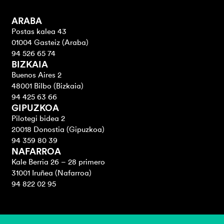
ARABA
Postas kalea 43
01004 Gasteiz (Araba)
94 526 65 74
BIZKAIA
Buenos Aires 2
48001 Bilbo (Bizkaia)
94 425 63 66
GIPUZKOA
Pilotegi bidea 2
20018 Donostia (Gipuzkoa)
94 359 80 39
NAFARROA
Kale Berria 26 – 28 primero
31001 Iruñea (Nafarroa)
94 822 02 95