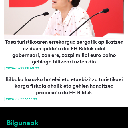
Tasa turistikoaren errekargua zergatik aplikatzen
ez duen galdetu dio EH Bilduk udal
gobernuari,izan ere, zazpi milioi euro baino
gehiago biltzeari uzten dio
| 2026-07-29 08:59:00
Bilboko luxuzko hotelei eta etxebizitza turistikoei
karga fiskala ahalik eta gehien handitzea
proposatu du EH Bilduk
| 2026-07-22 13:17:00
Bilguneak