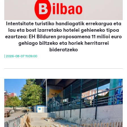
Intentsitate turistiko handiagatik errekargua eta
lau eta bost izarretako hotelei gehieneko tipoa
ezartzea: EH Bilduren proposamena 11 milioi euro
gehiago biltzeko eta horiek herritarrei
bideratzeko
| 2026-08-07 11:09:00