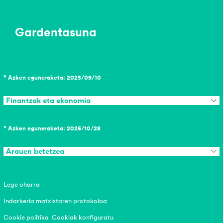
Gardentasuna
* Azken eguneraketa: 2025/09/10
Finantzak eta ekonomia
* Azken eguneraketa: 2025/10/28
Arauen betetzea
Lege oharra
Indarkeria matxistaren protokoloa
Cookie politika
Cookiak konfiguratu