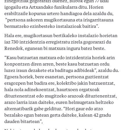
zinegotziak gogorarazi duenez, Bilbok egun 77 udal
igogailu eta Artxandako funikularra ditu. Horien
erabiltzaile kopurua urtero handiagoa dela azaldu du,
“pertsona askoren mugikortasuna eta irisgarritasuna
bermatzeko ezinbesteko instalazioak baitira”.
Hala ere, mugikortasun bertikaleko instalazio horietan
iaz 730 intzidentzia erregistratu zirela gogorarazi du
Renedok, egunean bi matxura inguru batez beste.
“Kasu batzuetan matxura edo intzidentzia horiek arin
konpontzen diren arren, beste kasu batzuetan ordu
luzez iraun dezakete eta baditugu adibideak”, azaldu du.
Egoera horiek, bere esanetan, pertsona guztientzat
eragozpen bat badira ere, kolektibo jakin batzuentzat,
hala nola adinekoentzat, haurtxoen orgatxoak
dituztenentzat edo mugitzeko arazoak dituztenentzat,
arazo larria izan daiteke, euren helmugetara heltzeko
alternatibarik gabe geldituz. “Hori gaur edo atzo
bezalako egun batean gerta daiteke, kalean 42 gradu
dauden bitartean”,