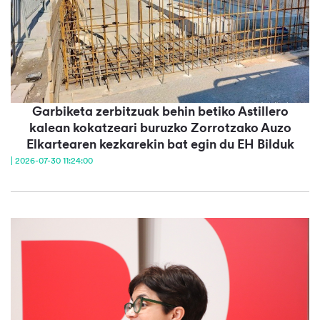
Garbiketa zerbitzuak behin betiko Astillero
kalean kokatzeari buruzko Zorrotzako Auzo
Elkartearen kezkarekin bat egin du EH Bilduk
| 2026-07-30 11:24:00