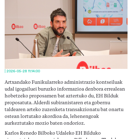
| 2026-05-28 11:14:00
Artxandako Funikularreko administrazio kontseiluak
udal igogailuei buruzko informazioa denbora errealean
hobetzeko proposamen bat aztertuko du, EH Bilduk
proposatuta. Alderdi subiranistaren eta gobernu
taldearen arteko zuzenketa transakzionatu bat onartu
ostean lortutako akordioa da, lehenengoak
aurkeztutako mozio baten ondorioz.
Karlos Renedo Bilboko Udaleko EH Bilduko