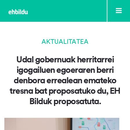
AKTUALITATEA
Udal gobernuak herritarrei
igogailuen egoeraren berri
denbora errealean emateko
tresna bat proposatuko du, EH
Bilduk proposatuta.