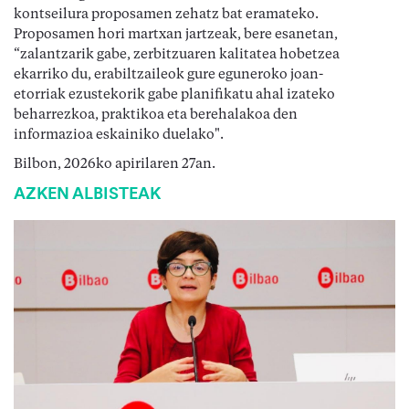
kontseilura proposamen zehatz bat eramateko.
Proposamen hori martxan jartzeak, bere esanetan,
“zalantzarik gabe, zerbitzuaren kalitatea hobetzea
ekarriko du, erabiltzaileok gure eguneroko joan-
etorriak ezustekorik gabe planifikatu ahal izateko
beharrezkoa, praktikoa eta berehalakoa den
informazioa eskainiko duelako".
Bilbon, 2026ko apirilaren 27an.
AZKEN ALBISTEAK