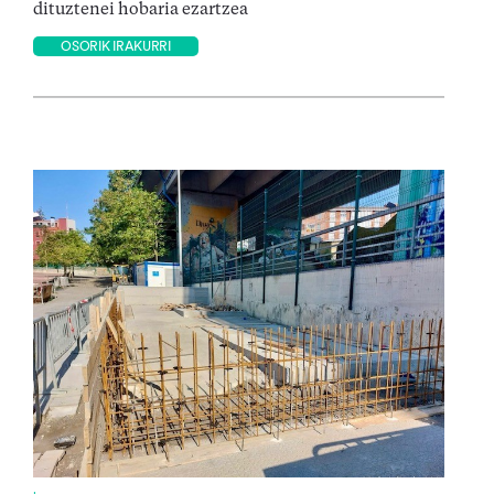
dituztenei hobaria ezartzea
OSORIK IRAKURRI