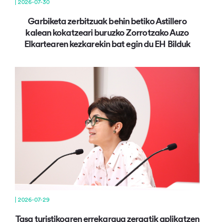
| 2026-07-30
Garbiketa zerbitzuak behin betiko Astillero
kalean kokatzeari buruzko Zorrotzako Auzo
Elkartearen kezkarekin bat egin du EH Bilduk
| 2026-07-29
Tasa turistikoaren errekargua zergatik aplikatzen