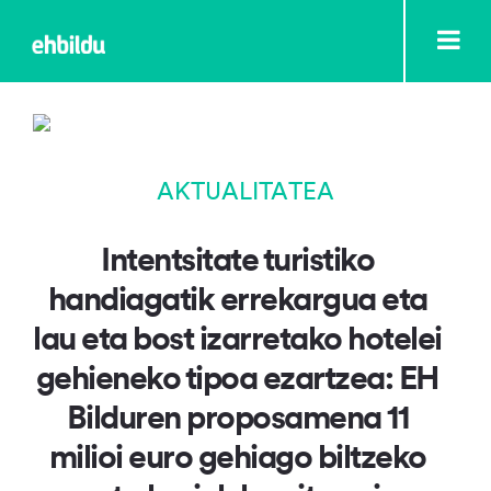
AKTUALITATEA
Intentsitate turistiko
handiagatik errekargua eta
lau eta bost izarretako hotelei
gehieneko tipoa ezartzea: EH
Bilduren proposamena 11
milioi euro gehiago biltzeko