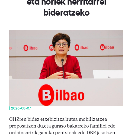
eta horiek herritarrei
bideratzeko
| 2026-08-07
OHZren bidez etxebizitza hutsa mobilizatzea
proposatzen du,eta guraso bakarreko familiei edo
ordainsaririk gabeko pentsioak edo DBE jasotzen