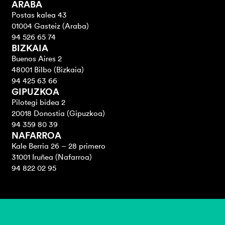
ARABA
Postas kalea 43
01004 Gasteiz (Araba)
94 526 65 74
BIZKAIA
Buenos Aires 2
48001 Bilbo (Bizkaia)
94 425 63 66
GIPUZKOA
Pilotegi bidea 2
20018 Donostia (Gipuzkoa)
94 359 80 39
NAFARROA
Kale Berria 26 – 28 primero
31001 Iruñea (Nafarroa)
94 822 02 95