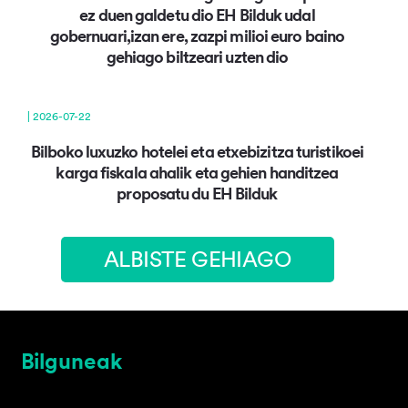
ez duen galdetu dio EH Bilduk udal
gobernuari,izan ere, zazpi milioi euro baino
gehiago biltzeari uzten dio
| 2026-07-22
Bilboko luxuzko hotelei eta etxebizitza turistikoei
karga fiskala ahalik eta gehien handitzea
proposatu du EH Bilduk
ALBISTE GEHIAGO
Bilguneak