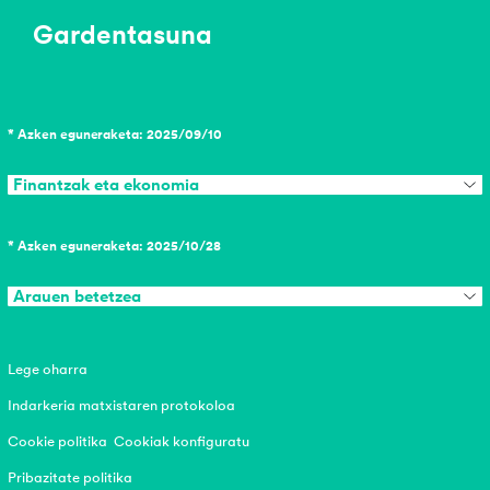
Gardentasuna
* Azken eguneraketa: 2025/09/10
Finantzak eta ekonomia
* Azken eguneraketa: 2025/10/28
Arauen betetzea
Lege oharra
Indarkeria matxistaren protokoloa
Cookie politika
Cookiak konfiguratu
Pribazitate politika