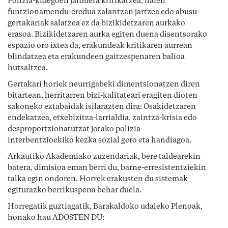
Polizia-kidegoen jarduera kritikatzea, haien
funtzionamendu-eredua zalantzan jartzea edo abusu-
gertakariak salatzea ez da bizikidetzaren aurkako
erasoa. Bizikidetzaren aurka egiten duena disentsorako
espazio oro ixtea da, erakundeak kritikaren aurrean
blindatzea eta erakundeen gaitzespenaren balioa
hutsaltzea.
Gertakari horiek neurrigabeki dimentsionatzen diren
bitartean, herritarren bizi-kalitateari eragiten dioten
sakoneko eztabaidak isilarazten dira: Osakidetzaren
endekatzea, etxebizitza-larrialdia, zaintza-krisia edo
desproportzionatutzat jotako polizia-
interbentzioekiko kezka sozial gero eta handiagoa.
Arkautiko Akademiako zuzendariak, bere taldearekin
batera, dimisioa eman berri du, barne-erresistentziekin
talka egin ondoren. Horrek erakusten du sistemak
egiturazko berrikuspena behar duela.
Horregatik guztiagatik, Barakaldoko udaleko Plenoak,
honako hau ADOSTEN DU: