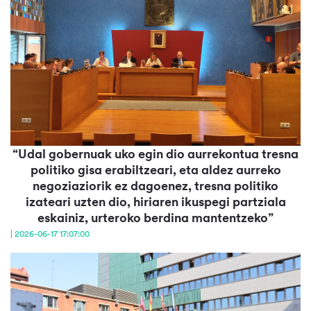
“Udal gobernuak uko egin dio aurrekontua tresna
politiko gisa erabiltzeari, eta aldez aurreko
negoziaziorik ez dagoenez, tresna politiko
izateari uzten dio, hiriaren ikuspegi partziala
eskainiz, urteroko berdina mantentzeko”
| 2026-06-17 17:07:00