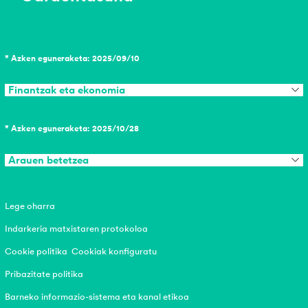
* Azken eguneraketa: 2025/09/10
Finantzak eta ekonomia
* Azken eguneraketa: 2025/10/28
Arauen betetzea
Lege oharra
Indarkeria matxistaren protokoloa
Cookie politika
Cookiak konfiguratu
Pribazitate politika
Barneko informazio-sistema eta kanal etikoa