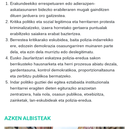
Erakundeekiko errespetuaren edo adierazpen-
askatasunaren bidezko erabileraren mugak gainditzen
dituen jarduera oro gaitzestea.
Kritika politiko eta sozial legitimoa eta herritarren protesta
kriminalizatzeko, izaera horretako gertaera puntualak
erabiltzeko saiakera erabat baztertzea.
Berrestea kritikarako eskubidea, baita polizia-indarrekiko
ere, edozein demokrazia osasungarriren muinaren parte
dela, eta ezin dela murriztu edo deslegitimatu.
Eusko Jaurlaritzari eskatzea polizia-eredua sakon
berrikusteko hausnarketa eta herri prozesua abiatu dezala,
gardentasuna, kontrol demokratikoa, proportzionaltasuna
eta zerbitzu publikoa bermatzeko.
Indar politiko guztiei dei egitea eztabaida instituzionala
herritarrei eragiten dieten egiturazko arazoetan
zentratzera, hala nola, osasun publikoa, etxebizitza,
zainketak, lan-eskubideak eta polizia-eredua.
AZKEN ALBISTEAK