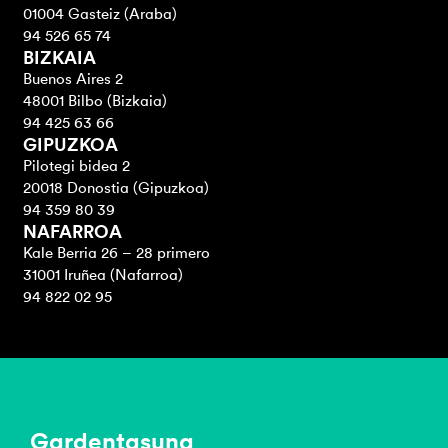
01004 Gasteiz (Araba)
94 526 65 74
BIZKAIA
Buenos Aires 2
48001 Bilbo (Bizkaia)
94 425 63 66
GIPUZKOA
Pilotegi bidea 2
20018 Donostia (Gipuzkoa)
94 359 80 39
NAFARROA
Kale Berria 26 – 28 primero
31001 Iruñea (Nafarroa)
94 822 02 95
Gardentasuna