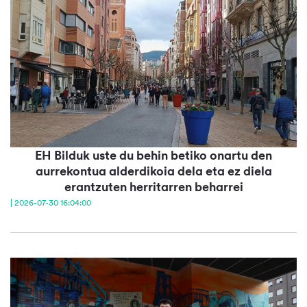
EH Bilduk uste du behin betiko onartu den
aurrekontua alderdikoia dela eta ez diela
erantzuten herritarren beharrei
| 2026-07-30 16:04:00