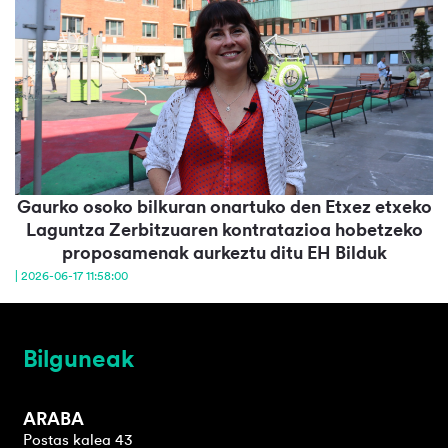
Gaurko osoko bilkuran onartuko den Etxez etxeko
Laguntza Zerbitzuaren kontratazioa hobetzeko
proposamenak aurkeztu ditu EH Bilduk
| 2026-06-17 11:58:00
Bilguneak
ARABA
Postas kalea 43