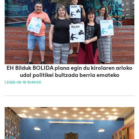
EH Bilduk BOLIDA plana egin du kirolaren arloko
udal politikei bultzada berria emateko
| 2026-06-18 10:44:00