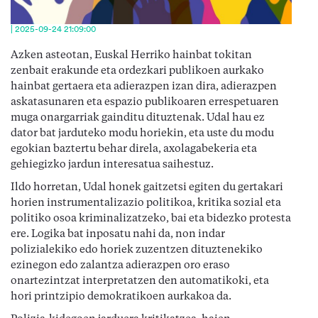
| 2025-09-24 21:09:00
Azken asteotan, Euskal Herriko hainbat tokitan
zenbait erakunde eta ordezkari publikoen aurkako
hainbat gertaera eta adierazpen izan dira, adierazpen
askatasunaren eta espazio publikoaren errespetuaren
muga onargarriak gainditu dituztenak. Udal hau ez
dator bat jarduteko modu horiekin, eta uste du modu
egokian baztertu behar direla, axolagabekeria eta
gehiegizko jardun interesatua saihestuz.
Ildo horretan, Udal honek gaitzetsi egiten du gertakari
horien instrumentalizazio politikoa, kritika sozial eta
politiko osoa kriminalizatzeko, bai eta bidezko protesta
ere. Logika bat inposatu nahi da, non indar
polizialekiko edo horiek zuzentzen dituztenekiko
ezinegon edo zalantza adierazpen oro eraso
onartezintzat interpretatzen den automatikoki, eta
hori printzipio demokratikoen aurkakoa da.