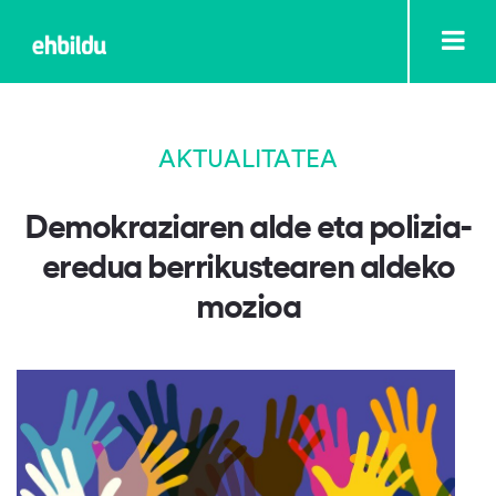
AKTUALITATEA
Demokraziaren alde eta polizia-
eredua berrikustearen aldeko
mozioa