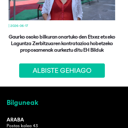
| 2026-06-17
Gaurko osoko bilkuran onartuko den Etxez etxeko
Laguntza Zerbitzuaren kontratazioa hobetzeko
proposamenak aurkeztu ditu EH Bilduk
ALBISTE GEHIAGO
Bilguneak
ARABA
Postas kalea 43