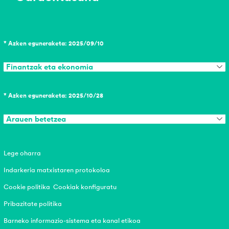
* Azken eguneraketa: 2025/09/10
Finantzak eta ekonomia
* Azken eguneraketa: 2025/10/28
Arauen betetzea
Lege oharra
Indarkeria matxistaren protokoloa
Cookie politika
Cookiak konfiguratu
Pribazitate politika
Barneko informazio-sistema eta kanal etikoa