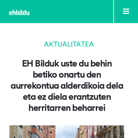
AKTUALITATEA
EH Bilduk uste du behin
betiko onartu den
aurrekontua alderdikoia dela
eta ez diela erantzuten
herritarren beharrei