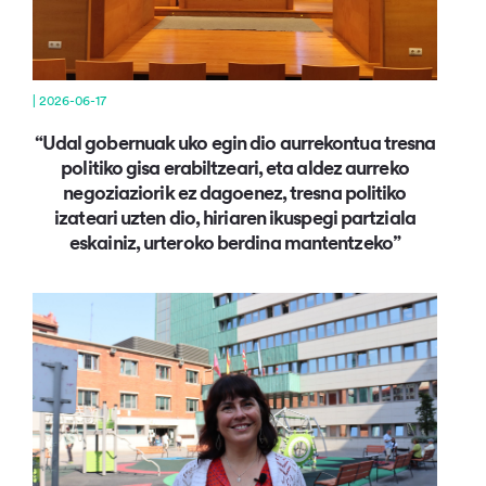
| 2026-06-17
“Udal gobernuak uko egin dio aurrekontua tresna
politiko gisa erabiltzeari, eta aldez aurreko
negoziaziorik ez dagoenez, tresna politiko
izateari uzten dio, hiriaren ikuspegi partziala
eskainiz, urteroko berdina mantentzeko”