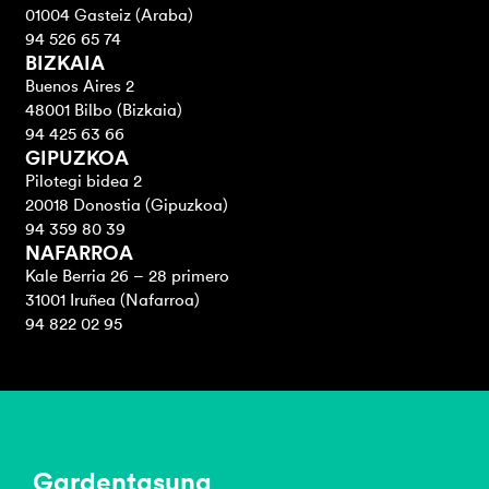
01004 Gasteiz (Araba)
94 526 65 74
BIZKAIA
Buenos Aires 2
48001 Bilbo (Bizkaia)
94 425 63 66
GIPUZKOA
Pilotegi bidea 2
20018 Donostia (Gipuzkoa)
94 359 80 39
NAFARROA
Kale Berria 26 – 28 primero
31001 Iruñea (Nafarroa)
94 822 02 95
Gardentasuna