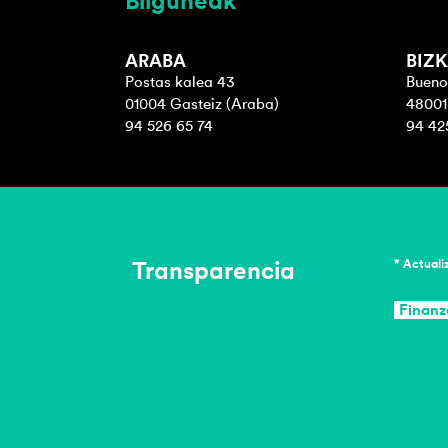
Bilguneak
ARABA
BIZK
Postas kalea 43
Buenos
01004 Gasteiz (Araba)
48001 
94 526 65 74
94 42
Transparencia
* Actuali
Finanz