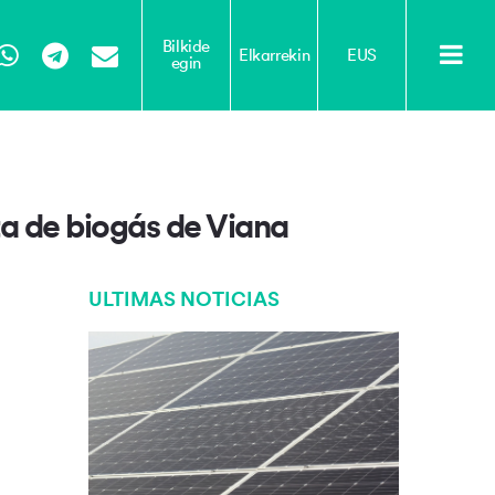
Bilkide
Elkarrekin
EUS
egin
Tube
WhatsApp
Telegram
Email
ta de biogás de Viana
ULTIMAS NOTICIAS