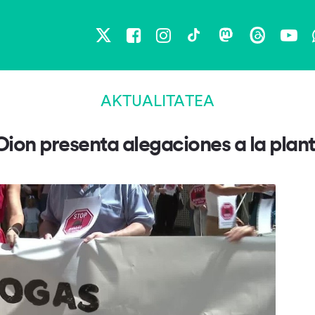
X
Facebook
Instagram
TikTok
Mastodon
Threads
You
AKTUALITATEA
ion presenta alegaciones a la plan