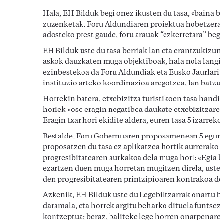
Hala, EH Bilduk begi onez ikusten du tasa, «baina 
zuzenketak, Foru Aldundiaren proiektua hobetzera.
adosteko prest gaude, foru arauak “ezkerretara” beg
EH Bilduk uste du tasa berriak lan eta erantzukizun
askok dauzkaten muga objektiboak, hala nola langil
ezinbestekoa da Foru Aldundiak eta Eusko Jaurlarit
instituzio arteko koordinazioa aregotzea, lan batzu
Horrekin batera, etxebizitza turistikoen tasa hand
horiek «oso eragin negatiboa daukate etxebizitzare
Eragin txar hori ekidite aldera, euren tasa 5 izarr
Bestalde, Foru Gobernuaren proposamenean 5 egune
proposatzen du tasa ez aplikatzea hortik aurrerako 
progresibitatearen aurkakoa dela muga hori: «Egia 
ezartzen duen muga horretan mugitzen direla, uste
den progresibitatearen printzipioaren kontrakoa d
Azkenik, EH Bilduk uste du Legebiltzarrak onartu
daramala, eta horrek argitu beharko dituela funtse
kontzeptua; beraz, baliteke lege horren onarpenare