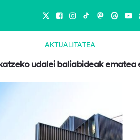
X
Facebook
Instagram
TikTok
Mastodon
Threads
You
AKTUALITATEA
likatzeko udalei baliabideak ematea 