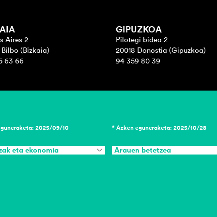
AIA
GIPUZKOA
s Aires 2
Pilotegi bidea 2
Bilbo (Bizkaia)
20018 Donostia (Gipuzkoa)
5 63 66
94 359 80 39
eguneraketa: 2025/09/10
* Azken eguneraketa: 2025/10/28
zak eta ekonomia
Arauen betetzea