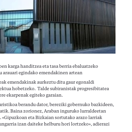
koen karga handitzea eta tasa berria ebaluatzeko
u arauari egindako emendakinen artean
deak emendakinak aurkeztu ditu gaur egonaldi
iektua hobetzeko. Talde subiranistak progresibitatea
ere ekarpenak egiteko garaian.
uristikoa berandu dator, bereziki gobernuko bazkideen,
tik. Baina zorionez, Araban inguruko lurraldeetan
e. «Gipuzkoan eta Bizkaian sortutako arazo larriak
ungarria izan daiteke helburu hori lortzeko», adierazi