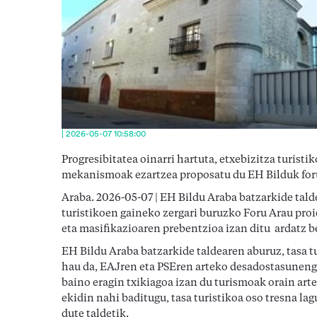
| 2026-05-07 10:58:00
Progresibitatea oinarri hartuta, etxebizitza turisti
mekanismoak ezartzea proposatu du EH Bilduk for
Araba. 2026-05-07 | EH Bildu Araba batzarkide tal
turistikoen gaineko zergari buruzko Foru Arau pro
eta masifikazioaren prebentzioa izan ditu ardatz b
EH Bildu Araba batzarkide taldearen aburuz, tasa t
hau da, EAJren eta PSEren arteko desadostasunenga
baino eragin txikiagoa izan du turismoak orain art
ekidin nahi baditugu, tasa turistikoa oso tresna lag
dute taldetik.