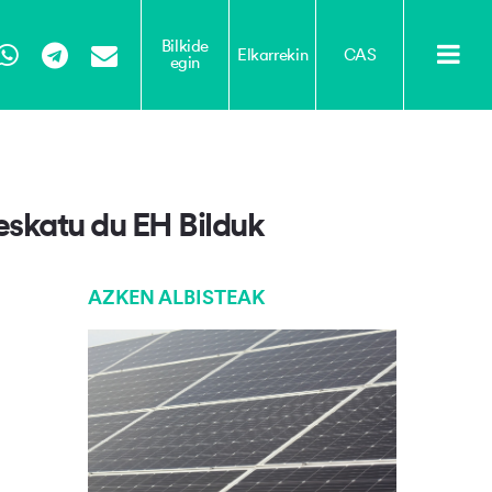
Bilkide
Elkarrekin
CAS
egin
Tube
WhatsApp
Telegram
Email
eskatu du EH Bilduk
AZKEN ALBISTEAK