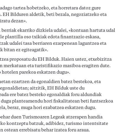
badago tartea hobetzeko, eta horretara datoz gure
 EH Bilduren aldetik, beti bezala, negoziatzeko eta
iratu dezan».
 berriak ekarriko dizkiela udalei, «kontuan hartuta udal
e plantilla oso txikiak edota finantzazio eskasa,
zak udalei tasa berriaren ezarpenean laguntzea eta
k bitan ez egiteagatik».
itzea proposatu du EH Bilduk. Haien ustez, etxebizitza
n merkatuan eta turistifikazio masiboa eragiten dute.
eko hotelen parekoa eskatzen dugu».
tan ezartzen da egonaldien batez bestekoa, eta
egonaldietan; aitzitik, EH Bilduk uste du
bada ere batez besteko egonaldiak foru aldundiak
 dugu planteamendu hori fiskalitatean beti funtsezkoa
ela, beraz, muga hori ezabatzea eskatzen dugu.
 behar duen Turismoaren Legeak atzerapen handia
zko kontzeptu batzuk, adibidez, turismo intentsitate
n ostean errebisatu behar izatea foru araua.