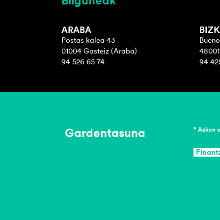
Bilguneak
ARABA
BIZK
Postas kalea 43
Bueno
01004 Gasteiz (Araba)
48001 
94 526 65 74
94 42
Gardentasuna
* Azken 
Finant