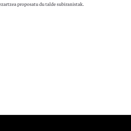
ezartzea proposatu du talde subiranistak.