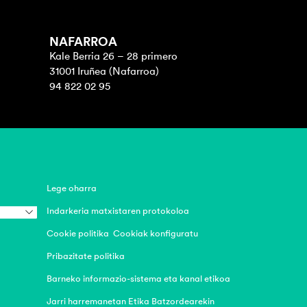
NAFARROA
Kale Berria 26 – 28 primero
31001 Iruñea (Nafarroa)
94 822 02 95
Lege oharra
Indarkeria matxistaren protokoloa
Cookie politika
Cookiak konfiguratu
Pribazitate politika
Barneko informazio-sistema eta kanal etikoa
Jarri harremanetan Etika Batzordearekin