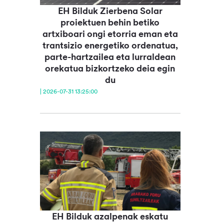
EH Bilduk Zierbena Solar
proiektuen behin betiko
artxiboari ongi etorria eman eta
trantsizio energetiko ordenatua,
parte-hartzailea eta lurraldean
orekatua bizkortzeko deia egin
du
| 2026-07-31 13:25:00
EH Bilduk azalpenak eskatu