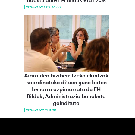
adostu dute EH Bilduk eta EAJk
| 2026-07-23 09:34:00
Aiaraldea biziberritzeko ekintzak
koordinatuko dituen gune baten
beharra azpimarratu du EH
Bilduk, Administrazio banaketa
gaindituta
| 2026-07-21 11:11:00