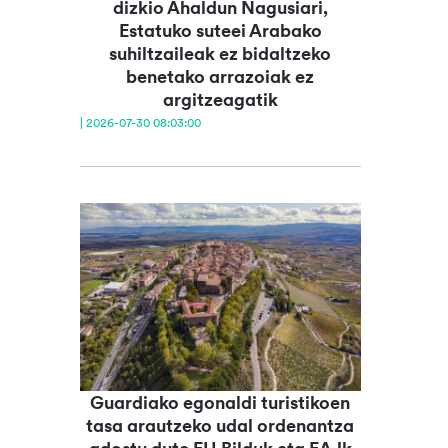
dizkio Ahaldun Nagusiari,
Estatuko suteei Arabako
suhiltzaileak ez bidaltzeko
benetako arrazoiak ez
argitzeagatik
| 2026-07-30 08:03:00
Guardiako egonaldi turistikoen
tasa arautzeko udal ordenantza