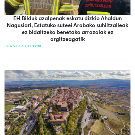
EH Bilduk azalpenak eskatu dizkio Ahaldun
Nagusiari, Estatuko suteei Arabako suhiltzaileak
ez bidaltzeko benetako arrazoiak ez
argitzeagatik
| 2026-07-30 08:03:00