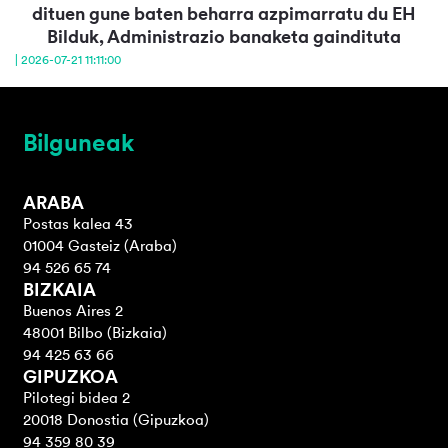
dituen gune baten beharra azpimarratu du EH
Bilduk, Administrazio banaketa gaindituta
| 2026-07-21 11:11:00
Bilguneak
ARABA
Postas kalea 43
01004 Gasteiz (Araba)
94 526 65 74
BIZKAIA
Buenos Aires 2
48001 Bilbo (Bizkaia)
94 425 63 66
GIPUZKOA
Pilotegi bidea 2
20018 Donostia (Gipuzkoa)
94 359 80 39