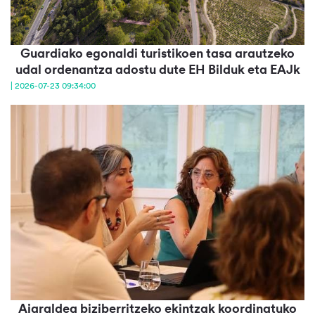
Guardiako egonaldi turistikoen tasa arautzeko
udal ordenantza adostu dute EH Bilduk eta EAJk
| 2026-07-23 09:34:00
Aiaraldea biziberritzeko ekintzak koordinatuko