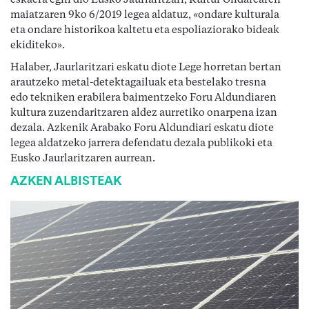
eskaera egin dio Eusko Jaurlaritzari, Kultur Ondarearen
maiatzaren 9ko 6/2019 legea aldatuz, «ondare kulturala
eta ondare historikoa kaltetu eta espoliaziorako bideak
ekiditeko».
Halaber, Jaurlaritzari eskatu diote Lege horretan bertan
arautzeko metal-detektagailuak eta bestelako tresna
edo tekniken erabilera baimentzeko Foru Aldundiaren
kultura zuzendaritzaren aldez aurretiko onarpena izan
dezala. Azkenik Arabako Foru Aldundiari eskatu diote
legea aldatzeko jarrera defendatu dezala publikoki eta
Eusko Jaurlaritzaren aurrean.
AZKEN ALBISTEAK