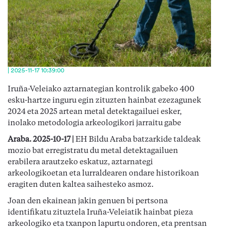
| 2025-11-17 10:39:00
Iruña-Veleiako aztarnategian kontrolik gabeko 400
esku-hartze inguru egin zituzten hainbat ezezagunek
2024 eta 2025 artean metal detektagailuei esker,
inolako metodologia arkeologikori jarraitu gabe
Araba. 2025-10-17 |
EH Bildu Araba batzarkide taldeak
mozio bat erregistratu du metal detektagailuen
erabilera arautzeko eskatuz, aztarnategi
arkeologikoetan eta lurraldearen ondare historikoan
eragiten duten kaltea saihesteko asmoz.
Joan den ekainean jakin genuen bi pertsona
identifikatu zituztela Iruña-Veleiatik hainbat pieza
arkeologiko eta txanpon lapurtu ondoren, eta prentsan