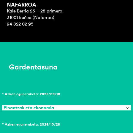
NAFARROA
Kale Berria 26 – 28 primero
31001 Iruñea (Nafarroa)
94 822 02 95
Gardentasuna
* Azken eguneraketa: 2025/09/10
Finantzak eta ekonomia
* Azken eguneraketa: 2025/10/28