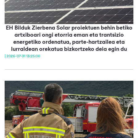
EH Bilduk Zierbena Solar proiektuen behin betiko
artxiboari ongi etorria eman eta trantsizio
energetiko ordenatua, parte-hartzailea eta
lurraldean orekatua bizkortzeko deia egin du
| 2026-07-31 13:25:00