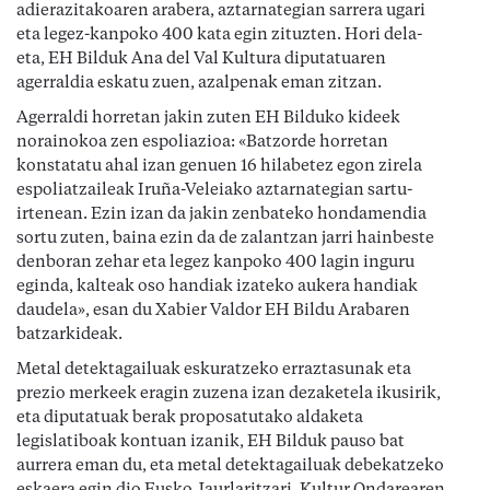
adierazitakoaren arabera, aztarnategian sarrera ugari
eta legez-kanpoko 400 kata egin zituzten. Hori dela-
eta, EH Bilduk Ana del Val Kultura diputatuaren
agerraldia eskatu zuen, azalpenak eman zitzan.
Agerraldi horretan jakin zuten EH Bilduko kideek
norainokoa zen espoliazioa: «Batzorde horretan
konstatatu ahal izan genuen 16 hilabetez egon zirela
espoliatzaileak Iruña-Veleiako aztarnategian sartu-
irtenean. Ezin izan da jakin zenbateko hondamendia
sortu zuten, baina ezin da de zalantzan jarri hainbeste
denboran zehar eta legez kanpoko 400 lagin inguru
eginda, kalteak oso handiak izateko aukera handiak
daudela», esan du Xabier Valdor EH Bildu Arabaren
batzarkideak.
Metal detektagailuak eskuratzeko erraztasunak eta
prezio merkeek eragin zuzena izan dezaketela ikusirik,
eta diputatuak berak proposatutako aldaketa
legislatiboak kontuan izanik, EH Bilduk pauso bat
aurrera eman du, eta metal detektagailuak debekatzeko