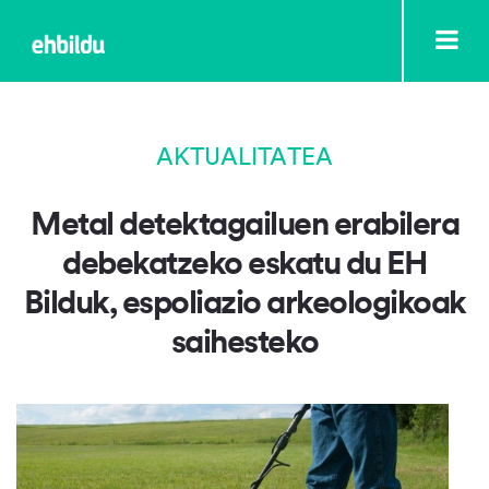
AKTUALITATEA
Metal detektagailuen erabilera
debekatzeko eskatu du EH
Bilduk, espoliazio arkeologikoak
saihesteko