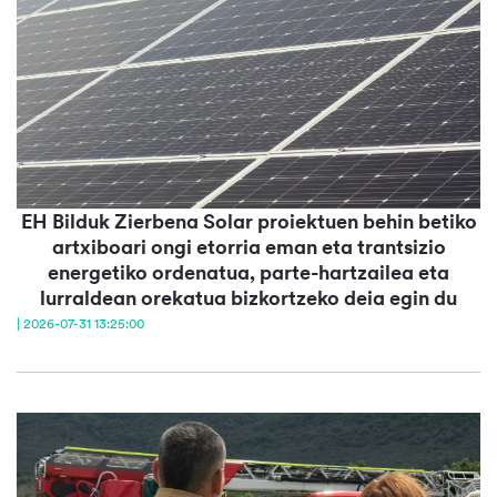
EH Bilduk Zierbena Solar proiektuen behin betiko
artxiboari ongi etorria eman eta trantsizio
energetiko ordenatua, parte-hartzailea eta
lurraldean orekatua bizkortzeko deia egin du
| 2026-07-31 13:25:00