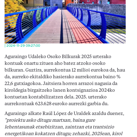
| 2024-11-29 09:27:00
Aguraingo Udaleko Osoko Bilkurak 2025 urterako
kontuak onartu zituen aho batez atzoko osoko
bilkuran. Guztira, aurrekontua 12 milioi eurokoa da, hau
da, aurreko ekitaldiko hasierako aurrekontua baino %
22,6 gutxiagokoa. Jaitsiera horren arrazoi nagusia da
kiroldegia birgaitzeko lanen kontsignazioa 2024ko
kontuetan kontabilizatzen dela. 2025. urterako
aurrekontuak 623.628 euroko aurrezki garbia du.
Aguraingo alkate Raúl López de Uraldek azaldu duenez,
"proiektu asko ditugu martxan, baina gure
lehentasunak etxebizitzan, zaintzan eta trantsizio
energetikoan kokatzen ditugu; zehazki, 2025ean, kirol