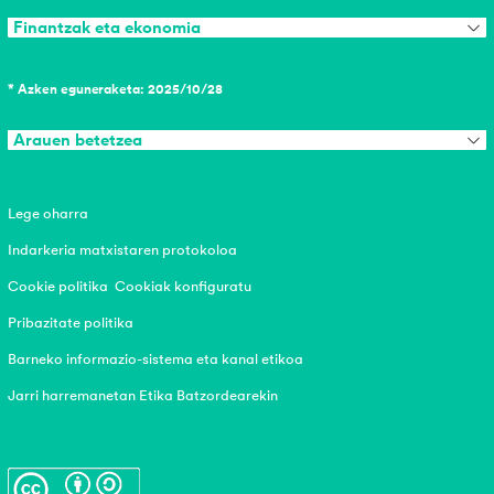
Finantzak eta ekonomia
* Azken eguneraketa: 2025/10/28
Arauen betetzea
Lege oharra
Indarkeria matxistaren protokoloa
Cookie politika
Cookiak konfiguratu
Pribazitate politika
Barneko informazio-sistema eta kanal etikoa
Jarri harremanetan Etika Batzordearekin