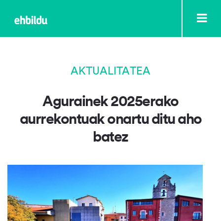
AKTUALITATEA
Agurainek 2025erako
aurrekontuak onartu ditu aho
batez