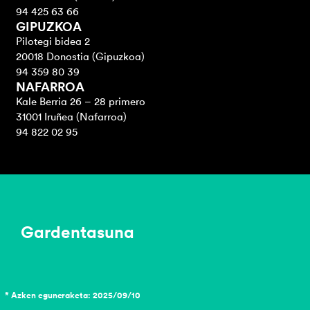
94 425 63 66
GIPUZKOA
Pilotegi bidea 2
20018 Donostia (Gipuzkoa)
94 359 80 39
NAFARROA
Kale Berria 26 – 28 primero
31001 Iruñea (Nafarroa)
94 822 02 95
Gardentasuna
* Azken eguneraketa: 2025/09/10