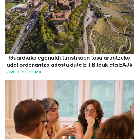
Guardiako egonaldi turistikoen tasa arautzeko
udal ordenantza adostu dute EH Bilduk eta EAJk
| 2026-07-23 09:34:00