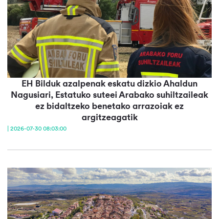
EH Bilduk azalpenak eskatu dizkio Ahaldun
Nagusiari, Estatuko suteei Arabako suhiltzaileak
ez bidaltzeko benetako arrazoiak ez
argitzeagatik
| 2026-07-30 08:03:00