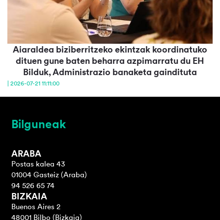
Aiaraldea biziberritzeko ekintzak koordinatuko
dituen gune baten beharra azpimarratu du EH
Bilduk, Administrazio banaketa gaindituta
| 2026-07-21 11:11:00
Bilguneak
ARABA
Postas kalea 43
01004 Gasteiz (Araba)
94 526 65 74
BIZKAIA
Buenos Aires 2
48001 Bilbo (Bizkaia)