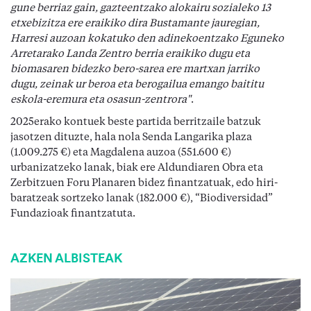
gune berriaz gain, gazteentzako alokairu sozialeko 13
etxebizitza ere eraikiko dira Bustamante jauregian,
Harresi auzoan kokatuko den adinekoentzako Eguneko
Arretarako Landa Zentro berria eraikiko dugu eta
biomasaren bidezko bero-sarea ere martxan jarriko
dugu, zeinak ur beroa eta berogailua emango baititu
eskola-eremura eta osasun-zentrora"
.
2025erako kontuek beste partida berritzaile batzuk
jasotzen dituzte, hala nola Senda Langarika plaza
(1.009.275 €) eta Magdalena auzoa (551.600 €)
urbanizatzeko lanak, biak ere Aldundiaren Obra eta
Zerbitzuen Foru Planaren bidez finantzatuak, edo hiri-
baratzeak sortzeko lanak (182.000 €), “Biodiversidad”
Fundazioak finantzatuta.
AZKEN ALBISTEAK