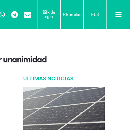
Bilkide
Elkarrekin
EUS
egin
Tube
WhatsApp
Telegram
Email
r unanimidad
ULTIMAS NOTICIAS