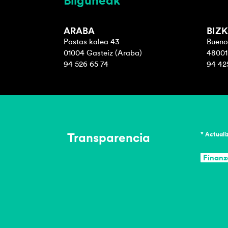
Bilguneak
ARABA
BIZK
Postas kalea 43
Buenos
01004 Gasteiz (Araba)
48001 
94 526 65 74
94 42
Transparencia
* Actuali
Finanz