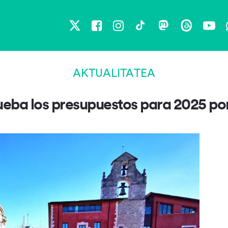
X
Facebook
Instagram
TikTok
Mastodon
Threads
You
AKTUALITATEA
ueba los presupuestos para 2025 po