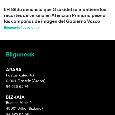
EH Bildu denuncia que Osakidetza mantiene los
recortes de verano en Atención Primaria pese a
las campañas de imagen del Gobierno Vasco
Economia
|
2026-07-24
Bilguneak
ARABA
Postas kalea 43
01004 Gasteiz (Araba)
94 526 65 74
BIZKAIA
Buenos Aires 2
48001 Bilbo (Bizkaia)
94 425 63 66