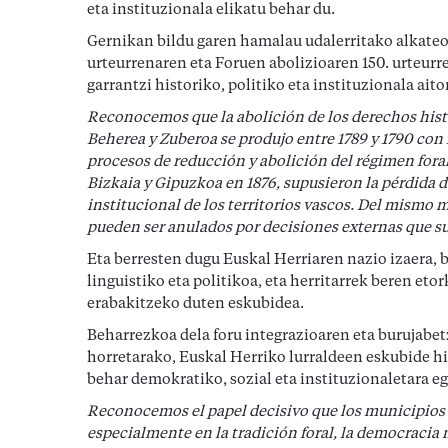
eta instituzionala elikatu behar du.
Gernikan bildu garen hamalau udalerritako alkate
urteurrenaren eta Foruen abolizioaren 150. urteurr
garrantzi historiko, politiko eta instituzionala aito
Reconocemos que la abolición de los derechos histór
Beherea y Zuberoa se produjo entre 1789 y 1790 con
procesos de reducción y abolición del régimen foral
Bizkaia y Gipuzkoa en 1876, supusieron la pérdida d
institucional de los territorios vascos. Del mismo
pueden ser anulados por decisiones externas que su
Eta berresten dugu Euskal Herriaren nazio izaera, be
linguistiko eta politikoa, eta herritarrek beren et
erabakitzeko duten eskubidea.
Beharrezkoa dela foru integrazioaren eta burujabetz
horretarako, Euskal Herriko lurraldeen eskubide h
behar demokratiko, sozial eta instituzionaletara e
Reconocemos el papel decisivo que los municipios 
especialmente en la tradición foral, la democracia