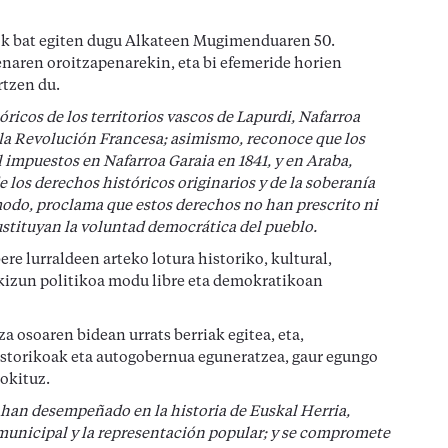
ok bat egiten dugu Alkateen Mugimenduaren 50.
enaren oroitzapenarekin, eta bi efemeride horien
rtzen du.
icos de los territorios vascos de Lapurdi, Nafarroa
 la Revolución Francesa; asimismo, reconoce que los
 impuestos en Nafarroa Garaia en 1841, y en Araba,
e los derechos históricos originarios y de la soberanía
 modo, proclama que estos derechos no han prescrito ni
stituyan la voluntad democrática del pueblo.
re lurraldeen arteko lotura historiko, kultural,
orkizun politikoa modu libre eta demokratikoan
a osoaren bidean urrats berriak egitea, eta,
istorikoak eta autogobernua eguneratzea, gaur egungo
gokituz.
han desempeñado en la historia de Euskal Herria,
 municipal y la representación popular; y se compromete