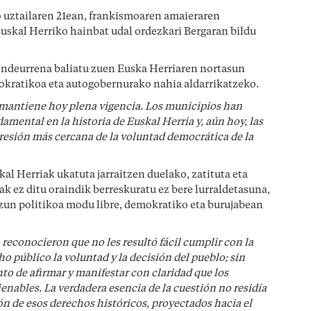
o uztailaren 21ean, frankismoaren amaieraren
 Euskal Herriko hainbat udal ordezkari Bergaran bildu
deurrena baliatu zuen Euska Herriaren nortasun
mokratikoa eta autogobernurako nahia aldarrikatzeko.
6 mantiene hoy plena vigencia. Los municipios han
mental en la historia de Euskal Herria y, aún hoy, las
resión más cercana de la voluntad democrática de la
al Herriak ukatuta jarraitzen duelako, zatituta eta
ak ez ditu oraindik berreskuratu ez bere lurraldetasuna,
kizun politikoa modu libre, demokratiko eta burujabean
 reconocieron que no les resultó fácil cumplir con la
 público la voluntad y la decisión del pueblo; sin
o de afirmar y manifestar con claridad que los
ienables. La verdadera esencia de la cuestión no residía
ión de esos derechos históricos, proyectados hacia el