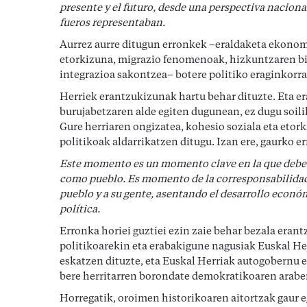
presente y el futuro, desde una perspectiva nacion
fueros representaban.
Aurrez aurre ditugun erronkek –eraldaketa ekonomi
etorkizuna, migrazio fenomenoak, hizkuntzaren bi
integrazioa sakontzea– botere politiko eraginkorra
Herriek erantzukizunak hartu behar dituzte. Eta e
burujabetzaren alde egiten dugunean, ez dugu soi
Gure herriaren ongizatea, kohesio soziala eta eto
politikoak aldarrikatzen ditugu. Izan ere, gaurko e
Este momento es un momento clave en la que debe
como pueblo. Es momento de la corresponsabilidad 
pueblo y a su gente, asentando el desarrollo económi
política.
Erronka horiei guztiei ezin zaie behar bezala er
politikoarekin eta erabakigune nagusiak Euskal H
eskatzen dituzte, eta Euskal Herriak autogobernu 
bere herritarren borondate demokratikoaren arabe
Horregatik, oroimen historikoaren aitortzak gaur