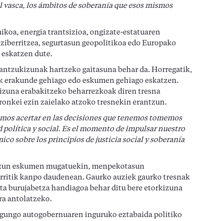
al vasca, los ámbitos de soberanía que esos mismos
koa, energia trantsizioa, ongizate-estatuaren
ziberritzea, segurtasun geopolitikoa edo Europako
 eskatzen dute.
rantzukizunak hartzeko gaitasuna behar da. Horregatik,
lik erakunde gehiago edo eskumen gehiago eskatzen.
rkizuna erabakitzeko beharrezkoak diren tresna
rronkei ezin zaielako atzoko tresnekin erantzun.
mos acertar en las decisiones que tenemos tomemos
política y social. Es el momento de impulsar nuestro
co sobre los principios de justicia social y soberanía
antzun eskumen mugatuekin, menpekotasun
erritik kanpo daudenean. Gaurko auziek gaurko tresnak
eta burujabetza handiagoa behar ditu bere etorkizuna
ra antolatzeko.
 egungo autogobernuaren inguruko eztabaida politiko