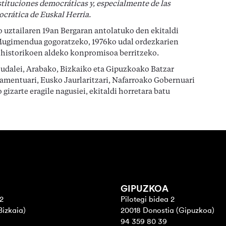
instituciones democráticas y, especialmente de las
crática de Euskal Herria.
 uztailaren 19an Bergaran antolatuko den ekitaldi
 Mugimendua gogoratzeko, 1976ko udal ordezkarien
 historikoen aldeko konpromisoa berritzeko.
 udalei, Arabako, Bizkaiko eta Gipuzkoako Batzar
lamentuari, Eusko Jaurlaritzari, Nafarroako Gobernuari
gizarte eragile nagusiei, ekitaldi horretara batu
GIPUZKOA
2
Pilotegi bidea 2
Bizkaia)
20018 Donostia (Gipuzkoa)
94 359 80 39