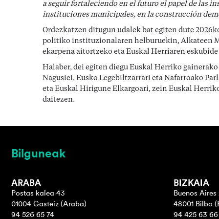
a seguir fortaleciendo en el futuro el papel de las 
instituciones municipales, en la construcción demo
Ordezkatzen ditugun udalek bat egiten dute 2026ko
politiko instituzionalaren helburuekin, Alkateen
ekarpena aitortzeko eta Euskal Herriaren eskubide
Halaber, dei egiten diegu Euskal Herriko gainerako
Nagusiei, Eusko Legebiltzarrari eta Nafarroako Par
eta Euskal Hirigune Elkargoari, zein Euskal Herriko 
daitezen.
Bilguneak
ARABA
BIZKAIA
Postas kalea 43
Buenos Aires 
01004 Gasteiz (Araba)
48001 Bilbo (
94 526 65 74
94 425 63 66