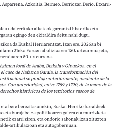
 Asparrena, Azkoitia, Bermeo, Berriozar, Derio, Etxarri-
u udalerritako alkateok garrantzi historiko eta
rgaran egingo den ekitaldira deitu nahi dugu.
ezikoa da Euskal Herriarentzat. Izan ere, 2026an bi
ailaren 21eko Foruen abolizioaren 150. urteurrena; eta,
imenduaren 50. urteurrena.
 régimen foral de Araba, Bizkaia y Gipuzkoa, en el
 el caso de Nafarroa Garaia, la transformación del
institucional se produjo anteriormente, mediante de la
sta. Con anterioridad, entre 1789 y 1790, de la mano de la
derechos históricos de los territorios vascos de
 eta bere berezitasunekin, Euskal Herriko lurraldeek
o eta burujabetza politikoaren galera eta murrizketa
netik ezarri ziren, eta ondorio sakonak izan zituzten
ralde-artikulazioan eta autogobernuan.