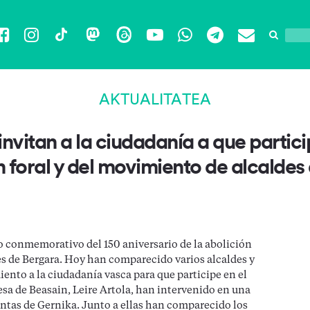
Facebook
Instagram
TikTok
Mastodon
Threads
YouTube
WhatsApp
Telegram
Email
AKTUALITATEA
nvitan a la ciudadanía a que partic
n foral y del movimiento de alcalde
cto conmemorativo del 150 aniversario de la abolición
es de Bergara. Hoy han comparecido varios alcaldes y
ento a la ciudadanía vasca para que participe en el
ldesa de Beasain, Leire Artola, han intervenido en una
ntas de Gernika. Junto a ellas han comparecido los