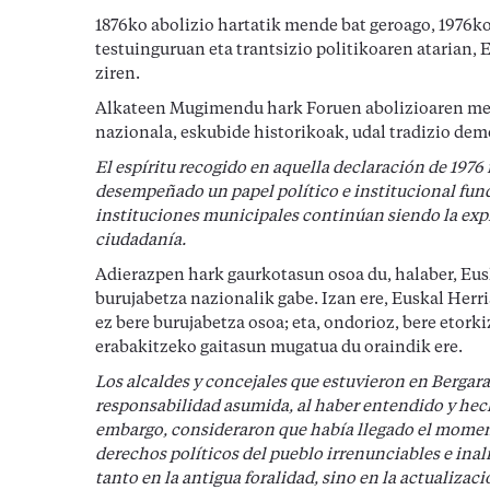
1876ko abolizio hartatik mende bat geroago, 1976k
testuinguruan eta trantsizio politikoaren atarian,
ziren.
Alkateen Mugimendu hark Foruen abolizioaren men
nazionala, eskubide historikoak, udal tradizio de
El espíritu recogido en aquella declaración de 197
desempeñado un papel político e institucional funda
instituciones municipales continúan siendo la exp
ciudadanía.
Adierazpen hark gaurkotasun osoa du, halaber, Eusk
burujabetza nazionalik gabe. Izan ere, Euskal Herri
ez bere burujabetza osoa; eta, ondorioz, bere etor
erabakitzeko gaitasun mugatua du oraindik ere.
Los alcaldes y concejales que estuvieron en Bergara
responsabilidad asumida, al haber entendido y hecho
embargo, consideraron que había llegado el moment
derechos políticos del pueblo irrenunciables e inal
tanto en la antigua foralidad, sino en la actualizac