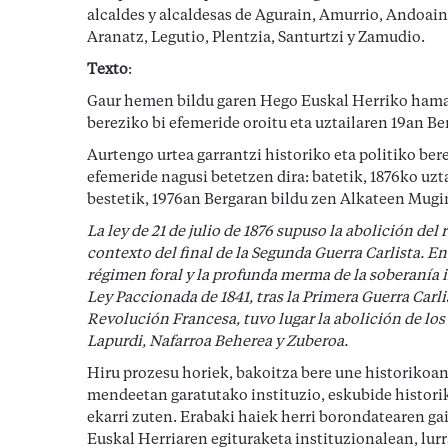
alcaldes y alcaldesas de Agurain, Amurrio, Andoain,
Aranatz, Legutio, Plentzia, Santurtzi y Zamudio.
Texto
:
Gaur hemen bildu garen Hego Euskal Herriko hamala
bereziko bi efemeride oroitu eta uztailaren 19an Be
Aurtengo urtea garrantzi historiko eta politiko ber
efemeride nagusi betetzen dira: batetik, 1876ko uzt
bestetik, 1976an Bergaran bildu zen Alkateen Mug
La ley de 21 de julio de 1876 supuso la abolición del
contexto del final de la Segunda Guerra Carlista. En
régimen foral y la profunda merma de la soberanía 
Ley Paccionada de 1841, tras la Primera Guerra Carli
Revolución Francesa, tuvo lugar la abolición de los 
Lapurdi, Nafarroa Beherea y Zuberoa.
Hiru prozesu horiek, bakoitza bere une historikoan
mendeetan garatutako instituzio, eskubide historik
ekarri zuten. Erabaki haiek herri borondatearen gai
Euskal Herriaren egituraketa instituzionalean, lur