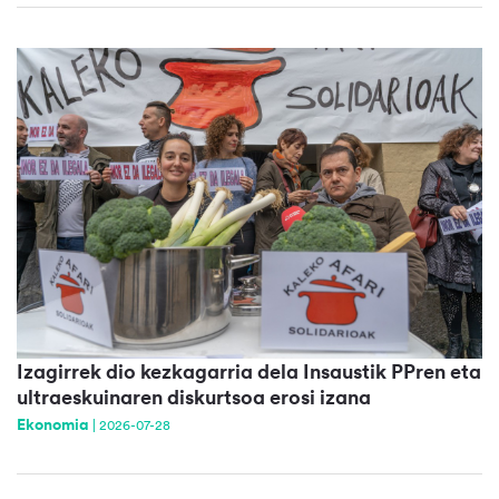
Izagirrek dio kezkagarria dela Insaustik PPren eta
ultraeskuinaren diskurtsoa erosi izana
Ekonomia
|
2026-07-28