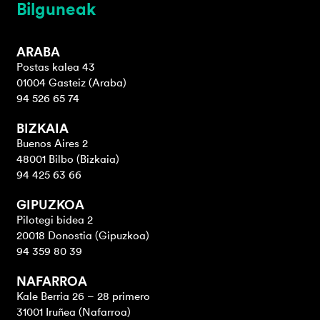
Bilguneak
ARABA
Postas kalea 43
01004 Gasteiz (Araba)
94 526 65 74
BIZKAIA
Buenos Aires 2
48001 Bilbo (Bizkaia)
94 425 63 66
GIPUZKOA
Pilotegi bidea 2
20018 Donostia (Gipuzkoa)
94 359 80 39
NAFARROA
Kale Berria 26 – 28 primero
31001 Iruñea (Nafarroa)