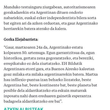
Munduko testuinguru ziurgabean, autoritarismoaren
gorakadarekin eta Argentinan dituen ondorio
nabariekin, euskal ezker independentista bilera sorta
bat egiten ari da azken orduotan, eta gaur Argentinako
herriarekin batera aterako da kalera.
Gorka Elejabarrieta
:
“Gaur, martxoaren 24a da, Argentinako estatu
kolpearen 50. urtemuga. Egun garrantzitsua da, egun
historikoa, gertatu zena gogoraratzeko, eta bereziki,
errepikatuko ez dela ziurtatzeko. EH Bildutik
Argentinara etorri gara, eta Buenos Airesko kaleetan
goaz milaka eta milaka argentinarrekin batera. Martxa
hau infllexio-puntua izan beharko liozateke, beste
Argentina bat, beste kontinente bat, beste planeta bat
posible dela aldarrikatzeko eta eskuin muturrak
inposatu nahi duen ereduaren gainetik esperantza
badagoela aldarrikatzeko ere bai”.
AZKEN ALBISTEAK