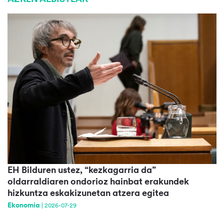
EH Bilduren ustez, “kezkagarria da”
oldarraldiaren ondorioz hainbat erakundek
hizkuntza eskakizunetan atzera egitea
Ekonomia
|
2026-07-29