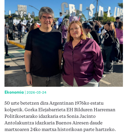
Ekonomia
|
2026-03-24
50 urte betetzen dira Argentinan 1976ko estatu
kolpetik. Gorka Elejabarrieta EH Bilduren Harreman
Politikoetarako idazkaria eta Sonia Jacinto
Antolakuntza idazkaria Buenos Airesen daude
martxoaren 24ko martxa historikoan parte hartzeko.