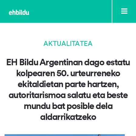
AKTUALITATEA
EH Bildu Argentinan dago estatu
kolpearen 50. urteurreneko
ekitaldietan parte hartzen,
autoritarismoa salatu eta beste
mundu bat posible dela
aldarrikatzeko