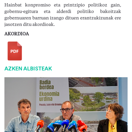
Hainbat konpromiso eta printzipio politikoz gain,
gobernu-egitura eta alderdi politiko bakoitzak
gobernuaren barruan izango dituen erantzukizunak ere
jasotzen ditu akordioak.
AKORDIOA
AZKEN ALBISTEAK