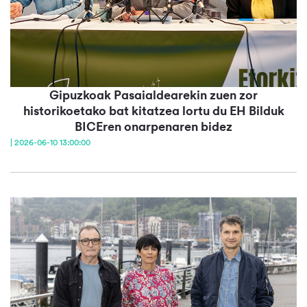
Gipuzkoak Pasaialdearekin zuen zor
historikoetako bat kitatzea lortu du EH Bilduk
BICEren onarpenaren bidez
| 2026-06-10 13:00:00