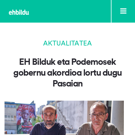
AKTUALITATEA
EH Bilduk eta Podemosek
gobernu akordioa lortu dugu
Pasaian