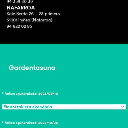
94 359 80 39
NAFARROA
Kale Berria 26 – 28 primero
31001 Iruñea (Nafarroa)
94 822 02 95
Gardentasuna
* Azken eguneraketa: 2025/09/10
Finantzak eta ekonomia
* Azken eguneraketa: 2025/10/28