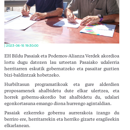
| 2023-06-15 19:30:00
EH Bildu Pasaiak eta Podemos-Alianza Verdek akordioa
lortu dugu datozen lau urteetan Pasaiako udalerria
herritarren eskutik gobernatzeko eta pasaitar guztien
bizi-baldintzak hobetzeko.
Hurbiltasun programatikoak eta gure alderdien
proposamenek ahalbidetu dute elkar ulertzea, eta
horrek gobernu-akordio bat ahalbidetu du, udalari
egonkortasuna emango diona hurrengo agintaldian.
Pasaiak ezkerreko gobernu aurrerakoia izango du
berriro ere, herritarrekin eta herriko gizarte eragileekin
elkarlanean.