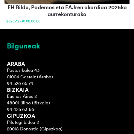
EH Bildu, Podemos eta EAJren akordioa 2026ko
aurrekonturako
| 2025-12-30 08:00:00
Bilguneak
ARABA
Postas kalea 43
01004 Gasteiz (Araba)
94 526 65 74
BIZKAIA
Buenos Aires 2
48001 Bilbo (Bizkaia)
94 425 63 66
GIPUZKOA
Pilotegi bidea 2
20018 Donostia (Gipuzkoa)