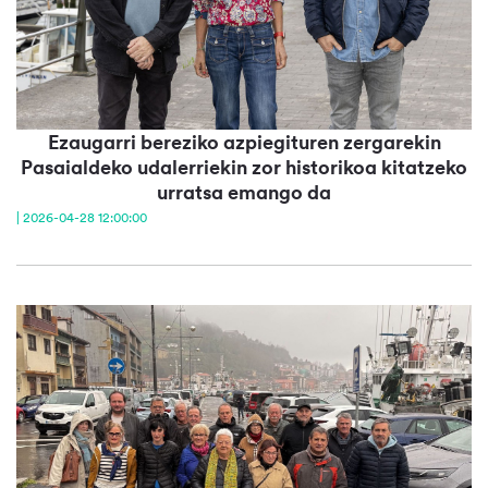
Ezaugarri bereziko azpiegituren zergarekin
Pasaialdeko udalerriekin zor historikoa kitatzeko
urratsa emango da
| 2026-04-28 12:00:00