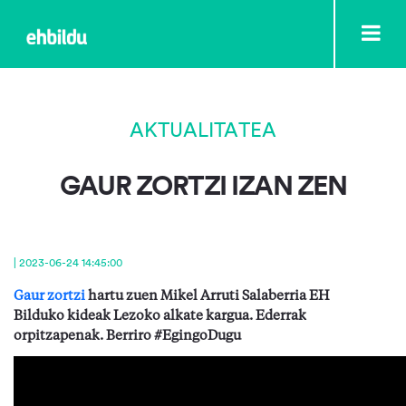
AKTUALITATEA
GAUR ZORTZI IZAN ZEN
| 2023-06-24 14:45:00
Gaur zortzi
hartu zuen Mikel Arruti Salaberria EH
Bilduko kideak Lezoko alkate kargua. Ederrak
orpitzapenak. Berriro #EgingoDugu