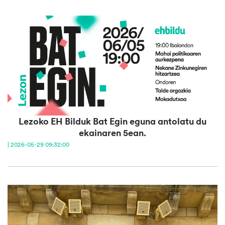
Lezoko EH Bilduk Bat Egin eguna antolatu du
ekainaren 5ean.
| 2026-05-29 09:32:00