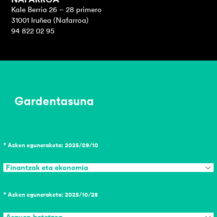
Kale Berria 26 – 28 primero
31001 Iruñea (Nafarroa)
94 822 02 95
Gardentasuna
* Azken eguneraketa: 2025/09/10
Finantzak eta ekonomia
* Azken eguneraketa: 2025/10/28