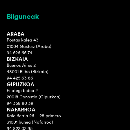
Bilguneak
ARABA
Postas kalea 43
01004 Gasteiz (Araba)
94 526 65 74
BIZKAIA
Buenos Aires 2
48001 Bilbo (Bizkaia)
94 425 63 66
GIPUZKOA
Pilotegi bidea 2
20018 Donostia (Gipuzkoa)
94 359 80 39
NAFARROA
Kale Berria 26 – 28 primero
31001 Iruñea (Nafarroa)
94 822 02 95