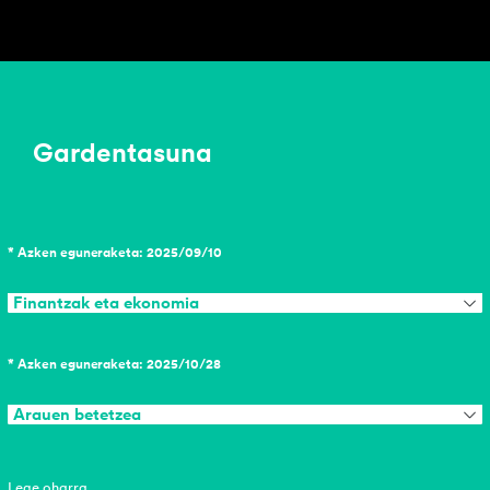
Gardentasuna
* Azken eguneraketa: 2025/09/10
Finantzak eta ekonomia
* Azken eguneraketa: 2025/10/28
Arauen betetzea
Lege oharra