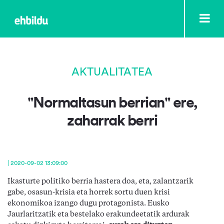
AKTUALITATEA
"Normaltasun berrian" ere,
zaharrak berri
| 2020-09-02 13:09:00
Ikasturte politiko berria hastera doa, eta, zalantzarik
gabe, osasun-krisia eta horrek sortu duen krisi
ekonomikoa izango dugu protagonista. Eusko
Jaurlaritzatik eta bestelako erakundeetatik ardurak