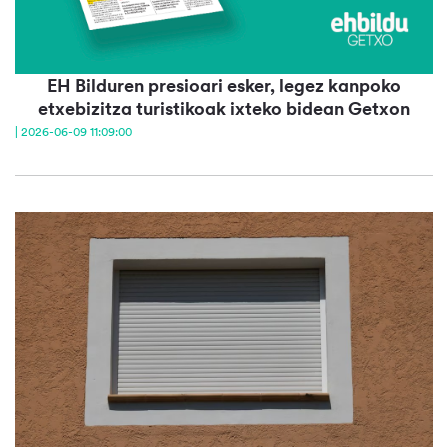
EH Bilduren presioari esker, legez kanpoko
etxebizitza turistikoak ixteko bidean Getxon
| 2026-06-09 11:09:00