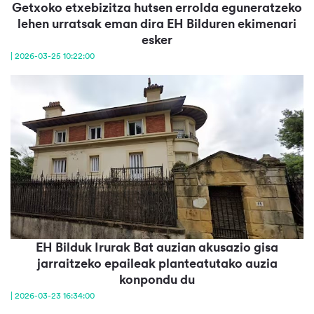
Getxoko etxebizitza hutsen errolda eguneratzeko
lehen urratsak eman dira EH Bilduren ekimenari
esker
| 2026-03-25 10:22:00
EH Bilduk Irurak Bat auzian akusazio gisa
jarraitzeko epaileak planteatutako auzia
konpondu du
| 2026-03-23 16:34:00