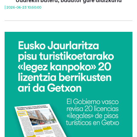
Udarekin batera, badator gure aldizkaria
| 2026-06-23 10:50:00