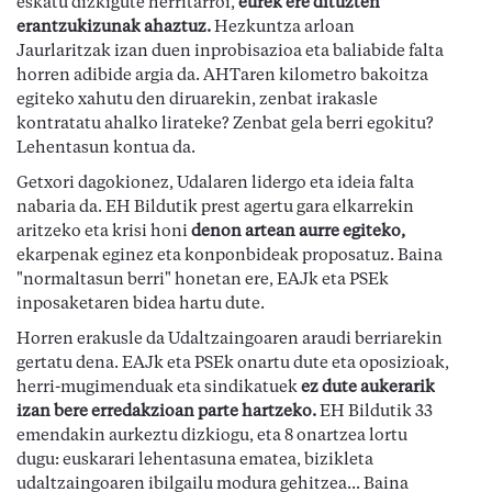
eskatu dizkigute herritarroi,
eurek ere dituzten
erantzukizunak ahaztuz.
Hezkuntza arloan
Jaurlaritzak izan duen inprobisazioa eta baliabide falta
horren adibide argia da. AHTaren kilometro bakoitza
egiteko xahutu den diruarekin, zenbat irakasle
kontratatu ahalko lirateke? Zenbat gela berri egokitu?
Lehentasun kontua da.
Getxori dagokionez, Udalaren lidergo eta ideia falta
nabaria da. EH Bildutik prest agertu gara elkarrekin
aritzeko eta krisi honi
denon artean aurre egiteko,
ekarpenak eginez eta konponbideak proposatuz. Baina
"normaltasun berri" honetan ere, EAJk eta PSEk
inposaketaren bidea hartu dute.
Horren erakusle da Udaltzaingoaren araudi berriarekin
gertatu dena. EAJk eta PSEk onartu dute eta oposizioak,
herri-mugimenduak eta sindikatuek
ez dute aukerarik
izan bere erredakzioan parte hartzeko.
EH Bildutik 33
emendakin aurkeztu dizkiogu, eta 8 onartzea lortu
dugu: euskarari lehentasuna ematea, bizikleta
udaltzaingoaren ibilgailu modura gehitzea... Baina