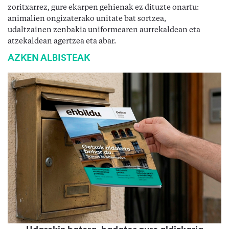
zoritxarrez, gure ekarpen gehienak ez dituzte onartu:
animalien ongizaterako unitate bat sortzea,
udaltzainen zenbakia uniformearen aurrekaldean eta
atzekaldean agertzea eta abar.
AZKEN ALBISTEAK