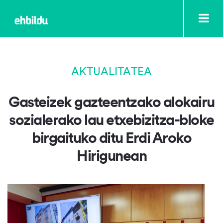
AKTUALITATEA
Gasteizek gazteentzako alokairu
sozialerako lau etxebizitza-bloke
birgaituko ditu Erdi Aroko
Hirigunean