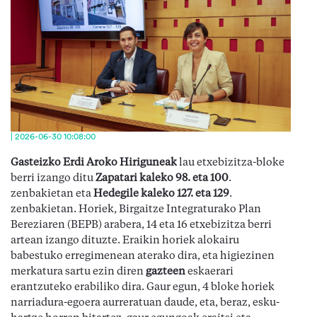
| 2026-06-30 10:08:00
Gasteizko Erdi Aroko Hiriguneak
lau etxebizitza-bloke
berri izango ditu
Zapatari kaleko 98. eta 100
.
zenbakietan eta
Hedegile kaleko 127. eta 129
.
zenbakietan. Horiek, Birgaitze Integraturako Plan
Bereziaren (BEPB) arabera, 14 eta 16 etxebizitza berri
artean izango dituzte. Eraikin horiek alokairu
babestuko erregimenean aterako dira, eta higiezinen
merkatura sartu ezin diren
gazteen
eskaerari
erantzuteko erabiliko dira. Gaur egun, 4 bloke horiek
narriadura-egoera aurreratuan daude, eta, beraz, esku-