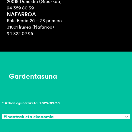
20018 Donostia (Gipuzkoa)
94 359 80 39
NAFARROA
Kale Berria 26 – 28 primero
31001 Iruñea (Nafarroa)
94 822 02 95
Gardentasuna
* Azken eguneraketa: 2025/09/10
Finantzak eta ekonomia