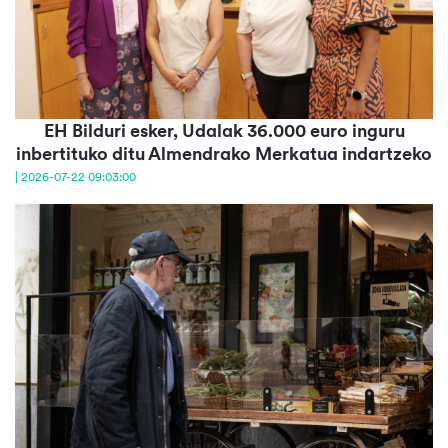
EH Bilduri esker, Udalak 36.000 euro inguru
inbertituko ditu Almendrako Merkatua indartzeko
| 2026-07-22 09:03:00