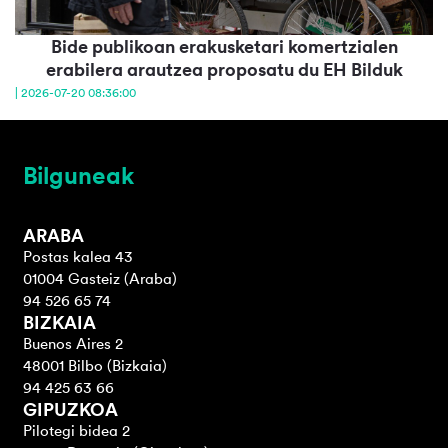
Bide publikoan erakusketari komertzialen
erabilera arautzea proposatu du EH Bilduk
| 2026-07-20 08:36:00
Bilguneak
ARABA
Postas kalea 43
01004 Gasteiz (Araba)
94 526 65 74
BIZKAIA
Buenos Aires 2
48001 Bilbo (Bizkaia)
94 425 63 66
GIPUZKOA
Pilotegi bidea 2