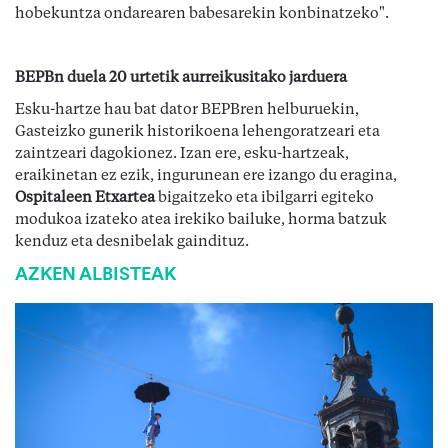
hobekuntza ondarearen babesarekin konbinatzeko".
BEPBn duela 20 urtetik aurreikusitako jarduera
Esku-hartze hau bat dator BEPBren helburuekin,
Gasteizko gunerik historikoena lehengoratzeari eta
zaintzeari dagokionez. Izan ere, esku-hartzeak,
eraikinetan ez ezik, ingurunean ere izango du eragina,
Ospitaleen Etxartea
bigaitzeko eta ibilgarri egiteko
modukoa izateko atea irekiko bailuke, horma batzuk
kenduz eta desnibelak gaindituz.
AZKEN ALBISTEAK