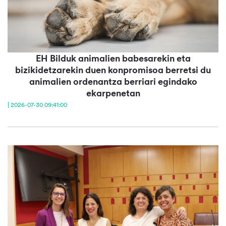
EH Bilduk animalien babesarekin eta
bizikidetzarekin duen konpromisoa berretsi du
animalien ordenantza berriari egindako
ekarpenetan
| 2026-07-30 09:41:00