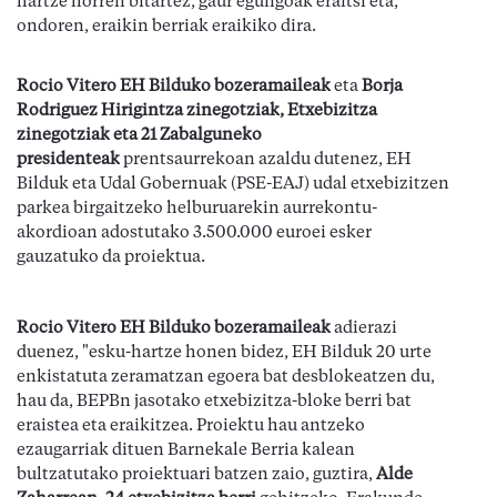
hartze horren bitartez, gaur egungoak eraitsi eta,
ondoren, eraikin berriak eraikiko dira.
Rocio Vitero EH Bilduko bozeramaileak
eta
Borja
Rodriguez Hirigintza zinegotziak, Etxebizitza
zinegotziak eta 21 Zabalguneko
presidenteak
prentsaurrekoan azaldu dutenez, EH
Bilduk eta Udal Gobernuak (PSE-EAJ) udal etxebizitzen
parkea birgaitzeko helburuarekin aurrekontu-
akordioan adostutako 3.500.000 euroei esker
gauzatuko da proiektua.
Rocio Vitero EH Bilduko bozeramaileak
adierazi
duenez, "esku-hartze honen bidez, EH Bilduk 20 urte
enkistatuta zeramatzan egoera bat desblokeatzen du,
hau da, BEPBn jasotako etxebizitza-bloke berri bat
eraistea eta eraikitzea. Proiektu hau antzeko
ezaugarriak dituen Barnekale Berria kalean
bultzatutako proiektuari batzen zaio, guztira,
Alde