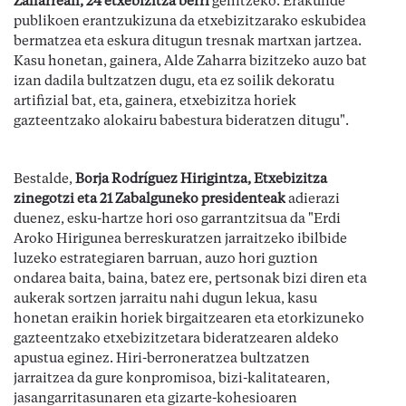
Zaharrean, 24 etxebizitza berri
gehitzeko. Erakunde
publikoen erantzukizuna da etxebizitzarako eskubidea
bermatzea eta eskura ditugun tresnak martxan jartzea.
Kasu honetan, gainera, Alde Zaharra bizitzeko auzo bat
izan dadila bultzatzen dugu, eta ez soilik dekoratu
artifizial bat, eta, gainera, etxebizitza horiek
gazteentzako alokairu babestura bideratzen ditugu".
Bestalde,
Borja Rodríguez Hirigintza, Etxebizitza
zinegotzi eta 21 Zabalguneko presidenteak
adierazi
duenez, esku-hartze hori oso garrantzitsua da "Erdi
Aroko Hirigunea berreskuratzen jarraitzeko ibilbide
luzeko estrategiaren barruan, auzo hori guztion
ondarea baita, baina, batez ere, pertsonak bizi diren eta
aukerak sortzen jarraitu nahi dugun lekua, kasu
honetan eraikin horiek birgaitzearen eta etorkizuneko
gazteentzako etxebizitzetara bideratzearen aldeko
apustua eginez. Hiri-berroneratzea bultzatzen
jarraitzea da gure konpromisoa, bizi-kalitatearen,
jasangarritasunaren eta gizarte-kohesioaren