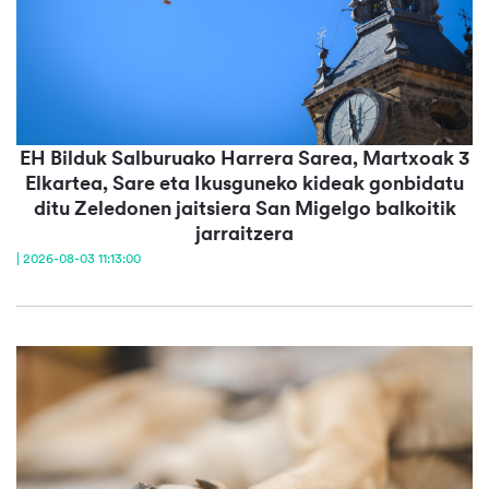
EH Bilduk Salburuako Harrera Sarea, Martxoak 3
Elkartea, Sare eta Ikusguneko kideak gonbidatu
ditu Zeledonen jaitsiera San Migelgo balkoitik
jarraitzera
| 2026-08-03 11:13:00