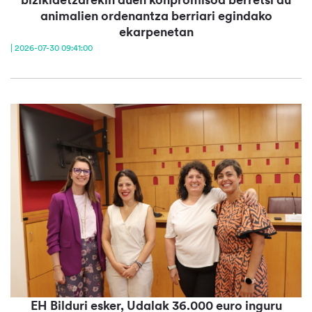
animalien ordenantza berriari egindako
ekarpenetan
| 2026-07-30 09:41:00
EH Bilduri esker, Udalak 36.000 euro inguru