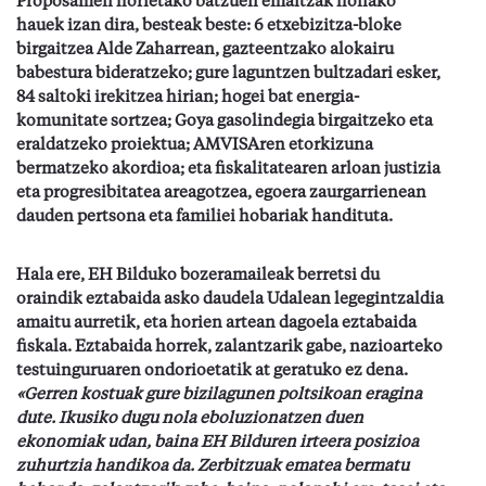
Proposamen horietako batzuen emaitzak honako
hauek izan dira, besteak beste: 6 etxebizitza-bloke
birgaitzea Alde Zaharrean, gazteentzako alokairu
babestura bideratzeko; gure laguntzen bultzadari esker,
84 saltoki irekitzea hirian; hogei bat energia-
komunitate sortzea; Goya gasolindegia birgaitzeko eta
eraldatzeko proiektua; AMVISAren etorkizuna
bermatzeko akordioa; eta fiskalitatearen arloan justizia
eta progresibitatea areagotzea, egoera zaurgarrienean
dauden pertsona eta familiei hobariak handituta.
Hala ere, EH Bilduko bozeramaileak berretsi du
oraindik eztabaida asko daudela Udalean legegintzaldia
amaitu aurretik, eta horien artean dagoela eztabaida
fiskala. Eztabaida horrek, zalantzarik gabe, nazioarteko
testuinguruaren ondorioetatik at geratuko ez dena.
«Gerren kostuak gure bizilagunen poltsikoan eragina
dute. Ikusiko dugu nola eboluzionatzen duen
ekonomiak udan, baina EH Bilduren irteera posizioa
zuhurtzia handikoa da. Zerbitzuak ematea bermatu