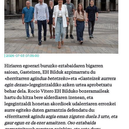
| 2026-07-03 07:35:00
Hiriaren egoerari buruzko eztabaidaren bigarren
saioan, Gasteizen, EH Bilduk azpimarratu du
«herritarren agindua betetzeko»
eta
«Gasteizek aurrera
egin dezan»
legegintzaldiko azken urtea aprobetxatu
behar dela. Rocio Vitero EH Bilduko bozeramaileak
hartu du hitza bere alderdiaren izenean, eta
legegintzaldi honetan akordioek udalerriaren erronkei
aurre egiteko duten garrantzia defendatu du:
«Herritarrek agindu argia eman ziguten duela 3 urte, eta
gaur egun ez da ezer amaitzen. Oso eztabaida