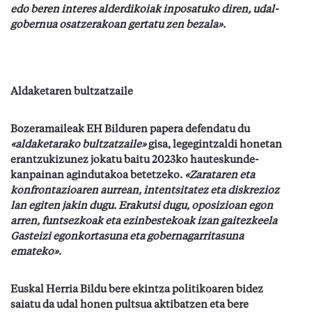
edo beren interes alderdikoiak inposatuko diren, udal-
gobernua osatzerakoan gertatu zen bezala»
.
Aldaketaren bultzatzaile
Bozeramaileak EH Bilduren papera defendatu du
«aldaketarako bultzatzaile»
gisa, legegintzaldi honetan
erantzukizunez jokatu baitu 2023ko hauteskunde-
kanpainan agindutakoa betetzeko.
«Zarataren eta
konfrontazioaren aurrean, intentsitatez eta diskrezioz
lan egiten jakin dugu. Erakutsi dugu, oposizioan egon
arren, funtsezkoak eta ezinbestekoak izan gaitezkeela
Gasteizi egonkortasuna eta gobernagarritasuna
emateko»
.
Euskal Herria Bildu bere ekintza politikoaren bidez
saiatu da udal honen pultsua aktibatzen eta bere