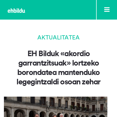
AKTUALITATEA
EH Bilduk «akordio
garrantzitsuak» lortzeko
borondatea mantenduko
legegintzaldi osoan zehar