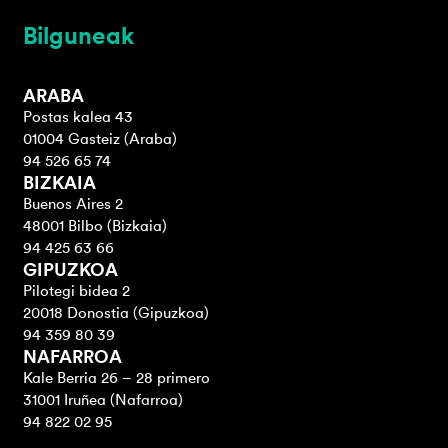
Bilguneak
ARABA
Postas kalea 43
01004 Gasteiz (Araba)
94 526 65 74
BIZKAIA
Buenos Aires 2
48001 Bilbo (Bizkaia)
94 425 63 66
GIPUZKOA
Pilotegi bidea 2
20018 Donostia (Gipuzkoa)
94 359 80 39
NAFARROA
Kale Berria 26 – 28 primero
31001 Iruñea (Nafarroa)
94 822 02 95