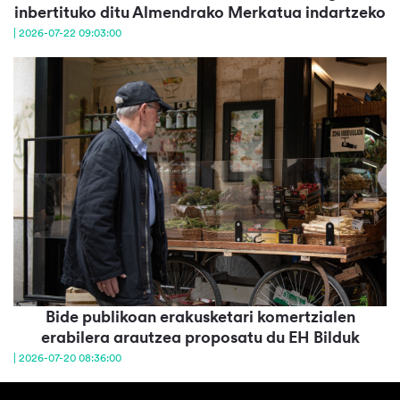
inbertituko ditu Almendrako Merkatua indartzeko
| 2026-07-22 09:03:00
Bide publikoan erakusketari komertzialen
erabilera arautzea proposatu du EH Bilduk
| 2026-07-20 08:36:00