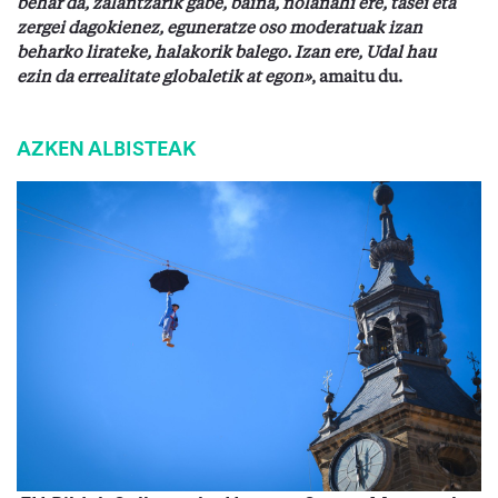
behar da, zalantzarik gabe, baina, nolanahi ere, tasei eta
zergei dagokienez, eguneratze oso moderatuak izan
beharko lirateke, halakorik balego. Izan ere, Udal hau
ezin da errealitate globaletik at egon»
, amaitu du.
AZKEN ALBISTEAK