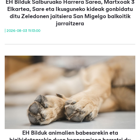
EH Bilduk Salburuako Harrera Sarea, Martxoak 3
Elkartea, Sare eta Ikusguneko kideak gonbidatu
ditu Zeledonen jaitsiera San Migelgo balkoitik
jarraitzera
| 2026-08-03 11:13:00
EH Bilduk animalien babesarekin eta
bizikidetzarekin duen konpromisoa berretsi du