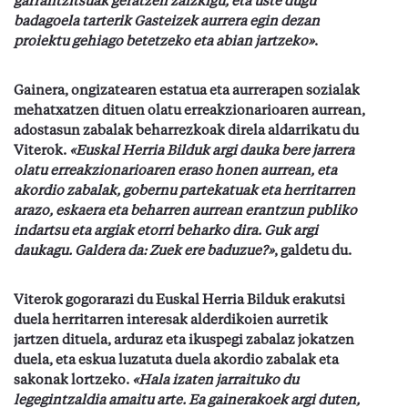
garrantzitsuak geratzen zaizkigu, eta uste dugu
badagoela tarterik Gasteizek aurrera egin dezan
proiektu gehiago betetzeko eta abian jartzeko»
.
Gainera, ongizatearen estatua eta aurrerapen sozialak
mehatxatzen dituen olatu erreakzionarioaren aurrean,
adostasun zabalak beharrezkoak direla aldarrikatu du
Viterok.
«Euskal Herria Bilduk argi dauka bere jarrera
olatu erreakzionarioaren eraso honen aurrean, eta
akordio zabalak, gobernu partekatuak eta herritarren
arazo, eskaera eta beharren aurrean erantzun publiko
indartsu eta argiak etorri beharko dira. Guk argi
daukagu. Galdera da: Zuek ere baduzue?»
, galdetu du.
Viterok gogorarazi du Euskal Herria Bilduk erakutsi
duela herritarren interesak alderdikoien aurretik
jartzen dituela, arduraz eta ikuspegi zabalaz jokatzen
duela, eta eskua luzatuta duela akordio zabalak eta
sakonak lortzeko.
«Hala izaten jarraituko du
legegintzaldia amaitu arte. Ea gainerakoek argi duten,