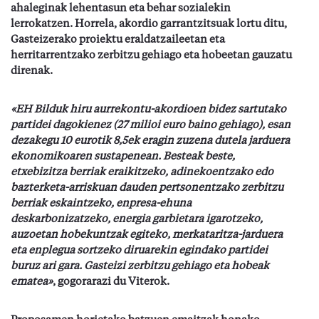
ahaleginak lehentasun eta behar sozialekin
lerrokatzen. Horrela, akordio garrantzitsuak lortu ditu,
Gasteizerako proiektu eraldatzaileetan eta
herritarrentzako zerbitzu gehiago eta hobeetan gauzatu
direnak.
«EH Bilduk hiru aurrekontu-akordioen bidez sartutako
partidei dagokienez (27 milioi euro baino gehiago), esan
dezakegu 10 eurotik 8,5ek eragin zuzena dutela jarduera
ekonomikoaren sustapenean. Besteak beste,
etxebizitza berriak eraikitzeko, adinekoentzako edo
bazterketa-arriskuan dauden pertsonentzako zerbitzu
berriak eskaintzeko, enpresa-ehuna
deskarbonizatzeko, energia garbietara igarotzeko,
auzoetan hobekuntzak egiteko, merkataritza-jarduera
eta enplegua sortzeko diruarekin egindako partidei
buruz ari gara. Gasteizi zerbitzu gehiago eta hobeak
ematea»
, gogorarazi du Viterok.