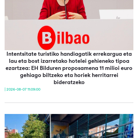
Intentsitate turistiko handiagatik errekargua eta
lau eta bost izarretako hotelei gehieneko tipoa
ezartzea: EH Bilduren proposamena 11 milioi euro
gehiago biltzeko eta horiek herritarrei
bideratzeko
| 2026-08-07 11:09:00