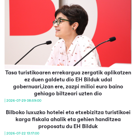
Tasa turistikoaren errekargua zergatik aplikatzen
ez duen galdetu dio EH Bilduk udal
gobernuari,izan ere, zazpi milioi euro baino
gehiago biltzeari uzten dio
| 2026-07-29 08:59:00
Bilboko luxuzko hotelei eta etxebizitza turistikoei
karga fiskala ahalik eta gehien handitzea
proposatu du EH Bilduk
| 2026-07-22 13:17:00