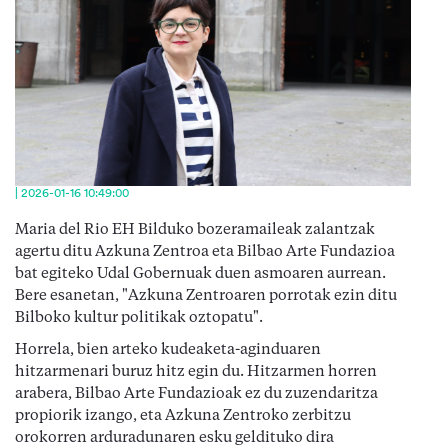
| 2026-01-16 10:49:00
Maria del Rio EH Bilduko bozeramaileak zalantzak
agertu ditu Azkuna Zentroa eta Bilbao Arte Fundazioa
bat egiteko Udal Gobernuak duen asmoaren aurrean.
Bere esanetan, "Azkuna Zentroaren porrotak ezin ditu
Bilboko kultur politikak oztopatu".
Horrela, bien arteko kudeaketa-aginduaren
hitzarmenari buruz hitz egin du. Hitzarmen horren
arabera, Bilbao Arte Fundazioak ez du zuzendaritza
propiorik izango, eta Azkuna Zentroko zerbitzu
orokorren arduradunaren esku geldituko dira