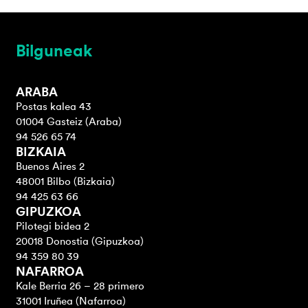
Bilguneak
ARABA
Postas kalea 43
01004 Gasteiz (Araba)
94 526 65 74
BIZKAIA
Buenos Aires 2
48001 Bilbo (Bizkaia)
94 425 63 66
GIPUZKOA
Pilotegi bidea 2
20018 Donostia (Gipuzkoa)
94 359 80 39
NAFARROA
Kale Berria 26 – 28 primero
31001 Iruñea (Nafarroa)