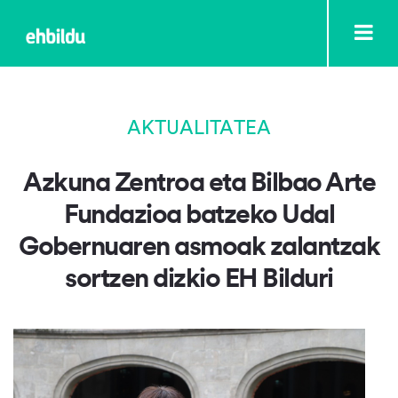
AKTUALITATEA
Azkuna Zentroa eta Bilbao Arte
Fundazioa batzeko Udal
Gobernuaren asmoak zalantzak
sortzen dizkio EH Bilduri