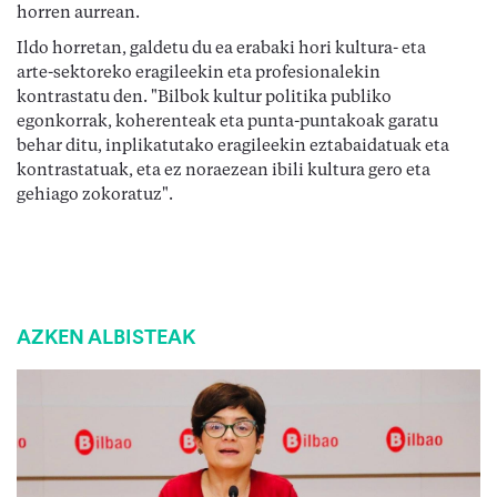
horren aurrean.
Ildo horretan, galdetu du ea erabaki hori kultura- eta
arte-sektoreko eragileekin eta profesionalekin
kontrastatu den. "Bilbok kultur politika publiko
egonkorrak, koherenteak eta punta-puntakoak garatu
behar ditu, inplikatutako eragileekin eztabaidatuak eta
kontrastatuak, eta ez noraezean ibili kultura gero eta
gehiago zokoratuz".
AZKEN ALBISTEAK