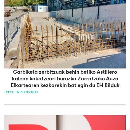
Garbiketa zerbitzuak behin betiko Astillero
kalean kokatzeari buruzko Zorrotzako Auzo
Elkartearen kezkarekin bat egin du EH Bilduk
| 2026-07-30 11:24:00