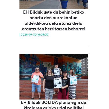
EH Bilduk uste du behin betiko
onartu den aurrekontua
alderdikoia dela eta ez diela
erantzuten herritarren beharrei
| 2026-07-30 16:04:00
EH Bilduk BOLIDA plana egin du
kirolaren arloko udal politikei