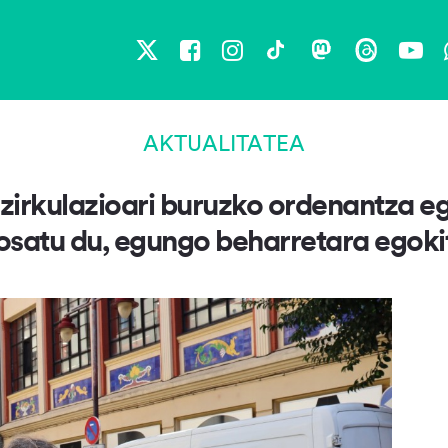
X
Facebook
Instagram
TikTok
Mastodon
Threads
You
AKTUALITATEA
a zirkulazioari buruzko ordenantza 
osatu du, egungo beharretara egoki