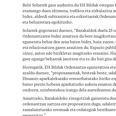
Belit Solarrek gaur aurkeztu du EH Bilduk ostegun
eramango duen ekimena, trafikoa eta zirkulazioa a
bidez, alderdi subiranista eta ezkertiarrak Ordenan
eta beharretara egokitzeko.
Solarrek gogorarazi duenez, “Barakaldok duela 25 u
Ordenantzaren bidez arautzen du bere mugikortasu
eguneratu behar den arau baten bidez, hain zuzen
eta erlazionatzen garen arautzen du. Espazio publiko
oinez, autoz edo bizikletaz mugitzeko eraraino. Hal
gaur egungo beharrak jasotzen eta ez die hiri gisa 
Horregatik, EH Bilduk Ordenantza eguneratzea eta a
azaldu duenez, “proposamenak, besteak beste, udal
Disuasio-aparkalekurako erreserbatutako hiriko espa
baino prezio hobean aparkatzeko aukera ematen di
ondoren, ezinbestekoa izango dela aurreikusten da 
Amaitzeko, Barakaldoko zinegotziak gaineratu duene
ordenantzan sartzea ere proposatzen dugu, udalerr
zamalanetarako eremuak eta ordutegiak berrikuste
eguneratuz ”.