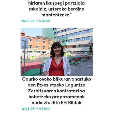
hiriaren ikuspegi partziala
eskainiz, urteroko berdina
mantentzeko”
| 2026-06-17 17:07:00
Gaurko osoko bilkuran onartuko
den Etxez etxeko Laguntza
Zerbitzuaren kontratazioa
hobetzeko proposamenak
aurkeztu ditu EH Bilduk
| 2026-06-17 11:58:00