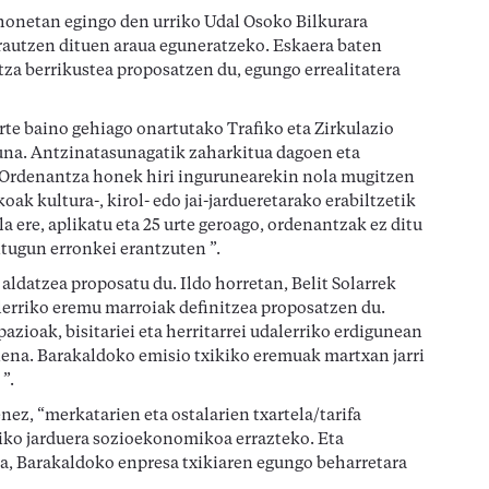
 honetan egingo den urriko Udal Osoko Bilkurara
rautzen dituen araua eguneratzeko. Eskaera baten
tza berrikustea proposatzen du, egungo errealitatera
rte baino gehiago onartutako Trafiko eta Zirkulazio
na. Antzinatasunagatik zaharkitua dagoen eta
. Ordenantza honek hiri ingurunearekin nola mugitzen
ak kultura-, kirol- edo jai-jardueretarako erabiltzetik
a ere, aplikatu eta 25 urte geroago, ordenantzak ez ditu
ditugun erronkei erantzuten ”.
ldatzea proposatu du. Ildo horretan, Belit Solarrek
erriko eremu marroiak definitzea proposatzen du.
zioak, bisitariei eta herritarrei udalerriko erdigunean
ena. Barakaldoko emisio txikiko eremuak martxan jarri
”.
z, “merkatarien eta ostalarien txartela/tarifa
iko jarduera sozioekonomikoa errazteko. Eta
a, Barakaldoko enpresa txikiaren egungo beharretara