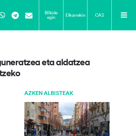
Bilkide
Elkarrekin
CAS
egin
Tube
WhatsApp
Telegram
Email
eguneratzea eta aldatzea
tzeko
AZKEN ALBISTEAK