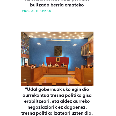
bultzada berria emateko
| 2026-06-18 10:44:00
“Udal gobernuak uko egin dio
aurrekontua tresna politiko gisa
erabiltzeari, eta aldez aurreko
negoziaziorik ez dagoenez,
tresna politiko izateari uzten dio,