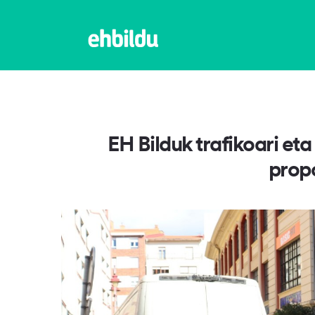
EH Bilduk trafikoari et
prop