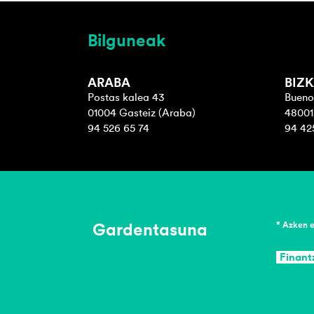
Bilguneak
ARABA
BIZK
Postas kalea 43
Bueno
01004 Gasteiz (Araba)
48001 
94 526 65 74
94 42
Gardentasuna
* Azken 
Finant