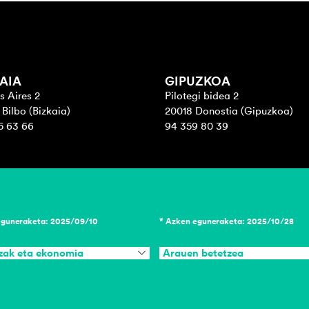
AIA
GIPUZKOA
s Aires 2
Pilotegi bidea 2
Bilbo (Bizkaia)
20018 Donostia (Gipuzkoa)
5 63 66
94 359 80 39
eguneraketa: 2025/09/10
* Azken eguneraketa: 2025/10/28
zak eta ekonomia
Arauen betetzea