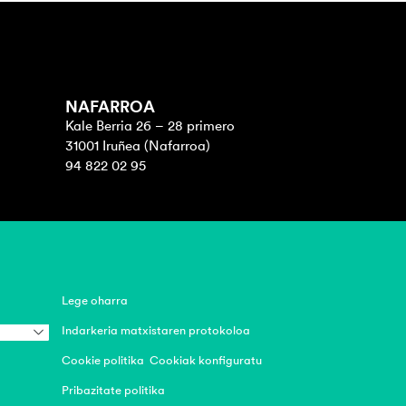
NAFARROA
Kale Berria 26 – 28 primero
31001 Iruñea (Nafarroa)
94 822 02 95
Lege oharra
Indarkeria matxistaren protokoloa
Cookie politika
Cookiak konfiguratu
Pribazitate politika