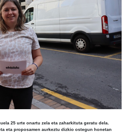
uela 25 urte onartu zela eta zaharkituta geratu dela.
aketa eta proposamen aurkeztu dizkio ostegun honetan