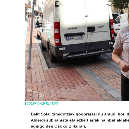
| 2025-10-29 12:41:00
Belit Solar zinegotziak gogorarazi du araudi hori d
Alderdi subiranista eta ezkertiarrak hainbat ald
egingo den Osoko Bilkurari.