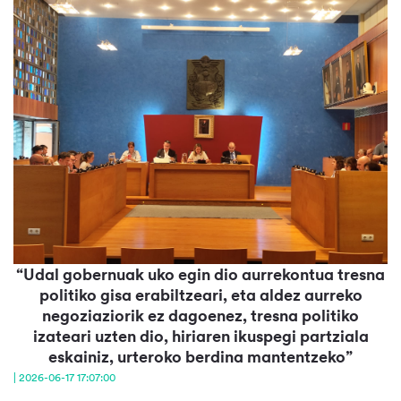
“Udal gobernuak uko egin dio aurrekontua tresna
politiko gisa erabiltzeari, eta aldez aurreko
negoziaziorik ez dagoenez, tresna politiko
izateari uzten dio, hiriaren ikuspegi partziala
eskainiz, urteroko berdina mantentzeko”
| 2026-06-17 17:07:00