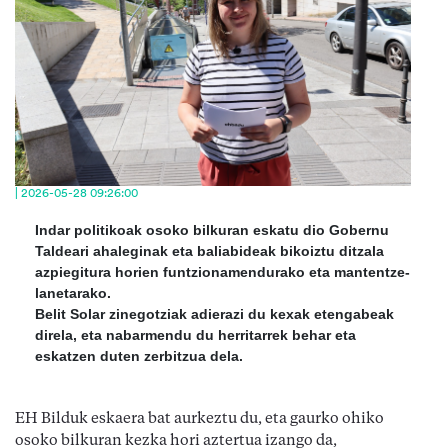
| 2026-05-28 09:26:00
Indar politikoak osoko bilkuran eskatu dio Gobernu
Taldeari ahaleginak eta baliabideak bikoiztu ditzala
azpiegitura horien funtzionamendurako eta mantentze-
lanetarako.
Belit Solar zinegotziak adierazi du kexak etengabeak
direla, eta nabarmendu du herritarrek behar eta
eskatzen duten zerbitzua dela.
EH Bilduk eskaera bat aurkeztu du, eta gaurko ohiko
osoko bilkuran kezka hori aztertua izango da,