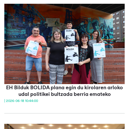
EH Bilduk BOLIDA plana egin du kirolaren arloko
udal politikei bultzada berria emateko
| 2026-06-18 10:44:00