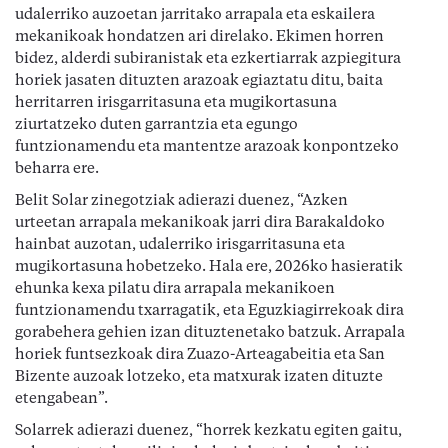
udalerriko auzoetan jarritako arrapala eta eskailera
mekanikoak hondatzen ari direlako. Ekimen horren
bidez, alderdi subiranistak eta ezkertiarrak azpiegitura
horiek jasaten dituzten arazoak egiaztatu ditu, baita
herritarren irisgarritasuna eta mugikortasuna
ziurtatzeko duten garrantzia eta egungo
funtzionamendu eta mantentze arazoak konpontzeko
beharra ere.
Belit Solar zinegotziak adierazi duenez, “Azken
urteetan arrapala mekanikoak jarri dira Barakaldoko
hainbat auzotan, udalerriko irisgarritasuna eta
mugikortasuna hobetzeko. Hala ere, 2026ko hasieratik
ehunka kexa pilatu dira arrapala mekanikoen
funtzionamendu txarragatik, eta Eguzkiagirrekoak dira
gorabehera gehien izan dituztenetako batzuk. Arrapala
horiek funtsezkoak dira Zuazo-Arteagabeitia eta San
Bizente auzoak lotzeko, eta matxurak izaten dituzte
etengabean”.
Solarrek adierazi duenez, “horrek kezkatu egiten gaitu,