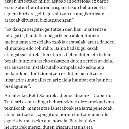
azken urteetako milioi askoko inbertsioak ez baitie
erantzuten herritarren irisgarritasun beharrei, eta
egoera hori are gehiago zailtzen da mugikortasun
arazoak dituzten bizilagunengan”.
“Ez dakigu zergatik gertatzen den hau, mantentze
faltagatik, bandalismoagatik edo aukeratutako
mekanismoa ez delako egokia arrapalak jarrita dauden
klimarako edo tokirako. Baina badakigu kexak
etengabeak direla, herritarrek behar duten eta behar
bezala funtzionatzeko eskatzen duten zerbitzua dela,
eta auzoetan instalatutako arrapala edo eskailera
mekanikoek funtzionatzen ez duten bakoitzean,
irisgarritasuna zailtzen ari zaiela hainbat eta hainbat
bizilagunei ”.
Amaitzeko, Belit Solarrek adierazi duenez, “Gobernu
Taldeari eskatu diogu beharrezkoak diren mekanismo
teknikoak, mantentze lanetakoak eta jarraipenekoak
abian jartzeko, azpiegitura horien funtzionamendu
egokia bermatzeko eta, horrela, Barakaldoko
herritarrek merezi duten irisgarritasuna eta