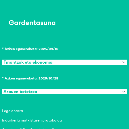
Gardentasuna
* Azken eguneraketa: 2025/09/10
Finantzak eta ekonomia
* Azken eguneraketa: 2025/10/28
Arauen betetzea
Lege oharra
Indarkeria matxistaren protokoloa