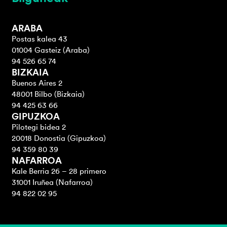
ARABA
Postas kalea 43
01004 Gasteiz (Araba)
94 526 65 74
BIZKAIA
Buenos Aires 2
48001 Bilbo (Bizkaia)
94 425 63 66
GIPUZKOA
Pilotegi bidea 2
20018 Donostia (Gipuzkoa)
94 359 80 39
NAFARROA
Kale Berria 26 – 28 primero
31001 Iruñea (Nafarroa)
94 822 02 95