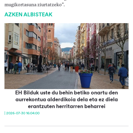
mugikortasuna ziurtatzeko”.
AZKEN ALBISTEAK
EH Bilduk uste du behin betiko onartu den
aurrekontua alderdikoia dela eta ez diela
erantzuten herritarren beharrei
| 2026-07-30 16:04:00