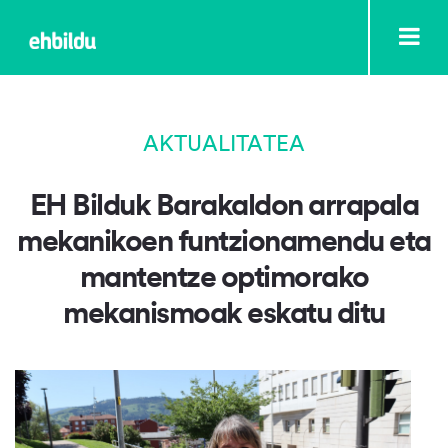
AKTUALITATEA
EH Bilduk Barakaldon arrapala
mekanikoen funtzionamendu eta
mantentze optimorako
mekanismoak eskatu ditu