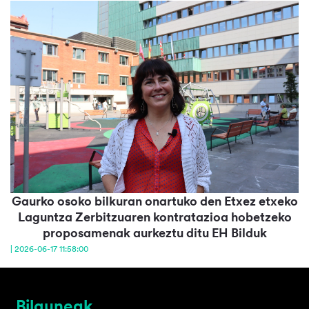
Gaurko osoko bilkuran onartuko den Etxez etxeko
Laguntza Zerbitzuaren kontratazioa hobetzeko
proposamenak aurkeztu ditu EH Bilduk
| 2026-06-17 11:58:00
Bilguneak