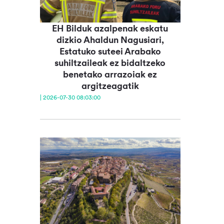
EH Bilduk azalpenak eskatu
dizkio Ahaldun Nagusiari,
Estatuko suteei Arabako
suhiltzaileak ez bidaltzeko
benetako arrazoiak ez
argitzeagatik
| 2026-07-30 08:03:00