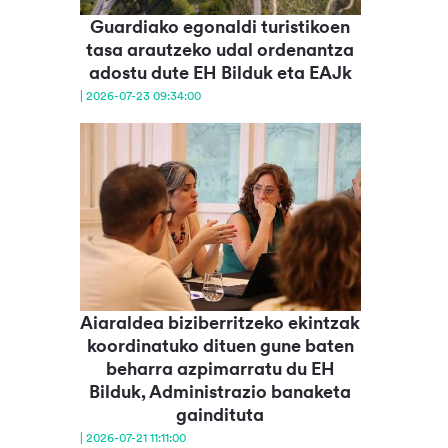
Guardiako egonaldi turistikoen
tasa arautzeko udal ordenantza
adostu dute EH Bilduk eta EAJk
| 2026-07-23 09:34:00
Aiaraldea biziberritzeko ekintzak
koordinatuko dituen gune baten
beharra azpimarratu du EH
Bilduk, Administrazio banaketa
gaindituta
| 2026-07-21 11:11:00