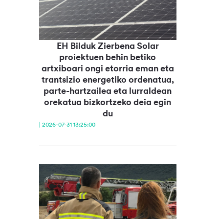
EH Bilduk Zierbena Solar
proiektuen behin betiko
artxiboari ongi etorria eman eta
trantsizio energetiko ordenatua,
parte-hartzailea eta lurraldean
orekatua bizkortzeko deia egin
du
| 2026-07-31 13:25:00