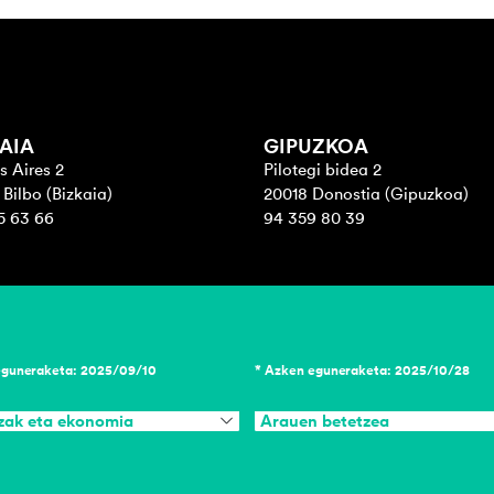
AIA
GIPUZKOA
s Aires 2
Pilotegi bidea 2
Bilbo (Bizkaia)
20018 Donostia (Gipuzkoa)
5 63 66
94 359 80 39
eguneraketa: 2025/09/10
* Azken eguneraketa: 2025/10/28
zak eta ekonomia
Arauen betetzea