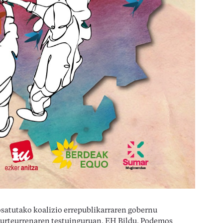
satutako koalizio errepublikarraren gobernu
. urteurrenaren testuinguruan, EH Bildu, Podemos