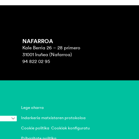
NAFARROA
Kale Berria 26 – 28 primero
31001 Iruñea (Nafarroa)
94 822 02 95
Lege oharra
Indarkeria matxistaren protokoloa
Cookie politika
Cookiak konfiguratu
Pribazitate politika