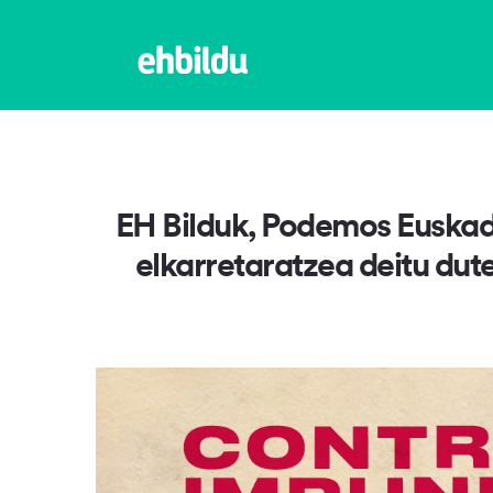
EH Bilduk, Podemos Euska
elkarretaratzea deitu dute