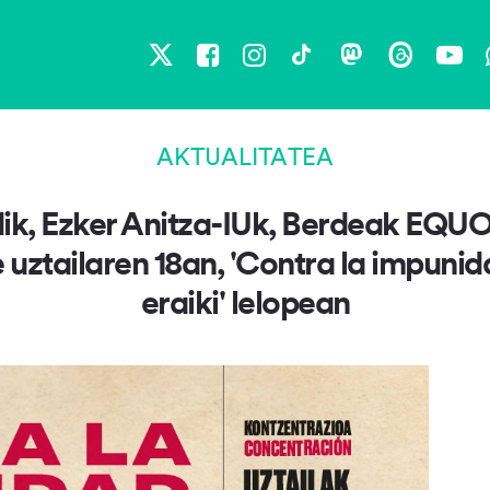
X
Facebook
Instagram
TikTok
Mastodon
Threads
You
AKTUALITATEA
dik, Ezker Anitza-IUk, Berdeak EQ
 uztailaren 18an, 'Contra la impuni
eraiki' lelopean