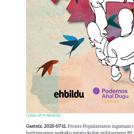
| 2025-07-11 09:03:00
Gasteiz. 2025-07-11.
Fronte Popularraren inguruan o
legitimoaren aurkako estatu-kolpe militarraren 89