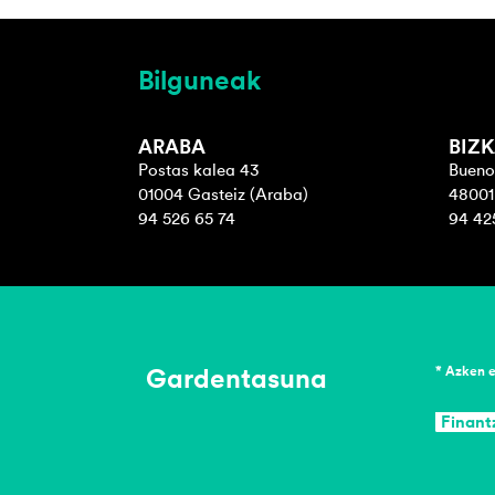
Bilguneak
ARABA
BIZK
Postas kalea 43
Bueno
01004 Gasteiz (Araba)
48001 
94 526 65 74
94 42
Gardentasuna
* Azken 
Finant