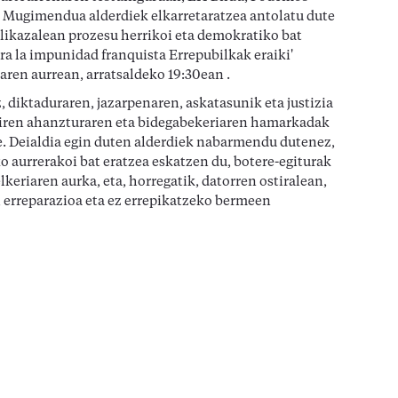
 Mugimendua alderdiek elkarretaratzea antolatu dute
blikazalean prozesu herrikoi eta demokratiko bat
tra la impunidad franquista Errepubilkak eraiki'
aren aurrean, arratsaldeko 19:30ean .
 diktaduraren, jazarpenaren, askatasunik eta justizia
i ziren ahanzturaren eta bidegabekeriaren hamarkadak
e. Deialdia egin duten alderdiek nabarmendu dutenez,
o aurrerakoi bat eratzea eskatzen du, botere-egiturak
eriaren aurka, eta, horregatik, datorren ostiralean,
a, erreparazioa eta ez errepikatzeko bermeen