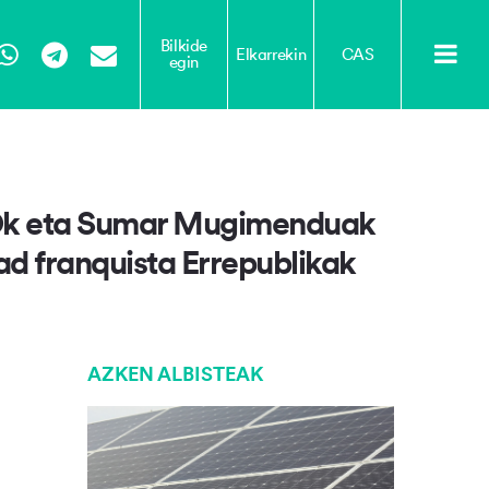
Bilkide
Elkarrekin
CAS
egin
Tube
WhatsApp
Telegram
Email
UOk eta Sumar Mugimenduak
dad franquista Errepublikak
AZKEN ALBISTEAK