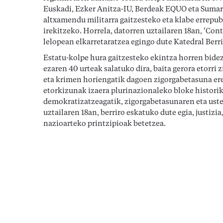
Euskadi, Ezker Anitza-IU, Berdeak EQUO eta Sumar
altxamendu militarra gaitzesteko eta klabe errepu
irekitzeko. Horrela, datorren uztailaren 18an, ‘Con
lelopean elkarretaratzea egingo dute Katedral Berri
Estatu-kolpe hura gaitzesteko ekintza horren bidez,
ezaren 40 urteak salatuko dira, baita gerora etorr
eta krimen horiengatik dagoen zigorgabetasuna er
etorkizunak izaera plurinazionaleko bloke historik
demokratizatzeagatik, zigorgabetasunaren eta ustelk
uztailaren 18an, berriro eskatuko dute egia, justizi
nazioarteko printzipioak betetzea.