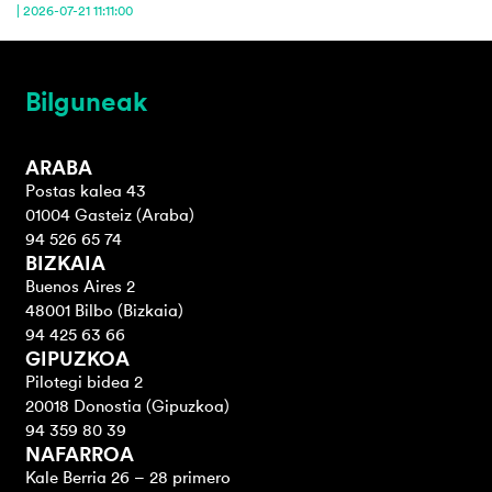
| 2026-07-21 11:11:00
Bilguneak
ARABA
Postas kalea 43
01004 Gasteiz (Araba)
94 526 65 74
BIZKAIA
Buenos Aires 2
48001 Bilbo (Bizkaia)
94 425 63 66
GIPUZKOA
Pilotegi bidea 2
20018 Donostia (Gipuzkoa)
94 359 80 39
NAFARROA
Kale Berria 26 – 28 primero