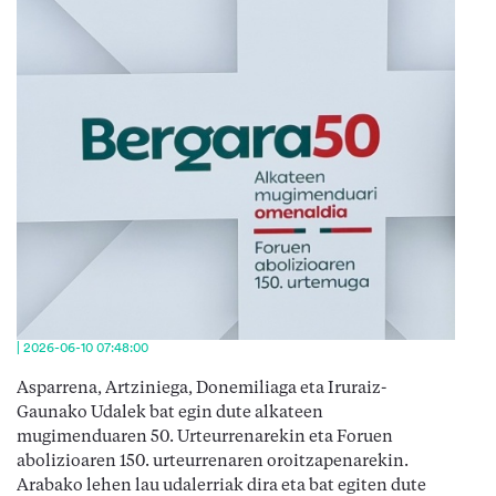
| 2026-06-10 07:48:00
Asparrena, Artziniega, Donemiliaga eta Iruraiz-
Gaunako Udalek bat egin dute alkateen
mugimenduaren 50. Urteurrenarekin eta Foruen
abolizioaren 150. urteurrenaren oroitzapenarekin.
Arabako lehen lau udalerriak dira eta bat egiten dute