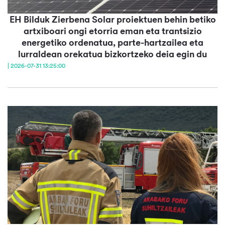
EH Bilduk Zierbena Solar proiektuen behin betiko
artxiboari ongi etorria eman eta trantsizio
energetiko ordenatua, parte-hartzailea eta
lurraldean orekatua bizkortzeko deia egin du
| 2026-07-31 13:25:00