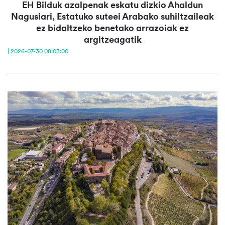
EH Bilduk azalpenak eskatu dizkio Ahaldun
Nagusiari, Estatuko suteei Arabako suhiltzaileak
ez bidaltzeko benetako arrazoiak ez
argitzeagatik
| 2026-07-30 08:03:00