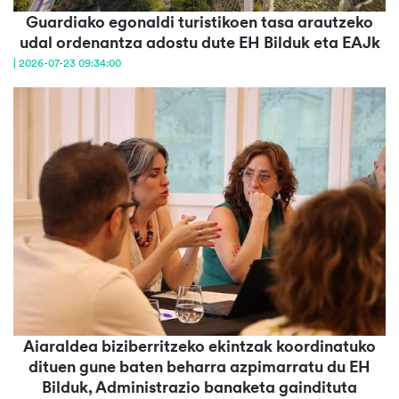
Guardiako egonaldi turistikoen tasa arautzeko
udal ordenantza adostu dute EH Bilduk eta EAJk
| 2026-07-23 09:34:00
Aiaraldea biziberritzeko ekintzak koordinatuko
dituen gune baten beharra azpimarratu du EH
Bilduk, Administrazio banaketa gaindituta