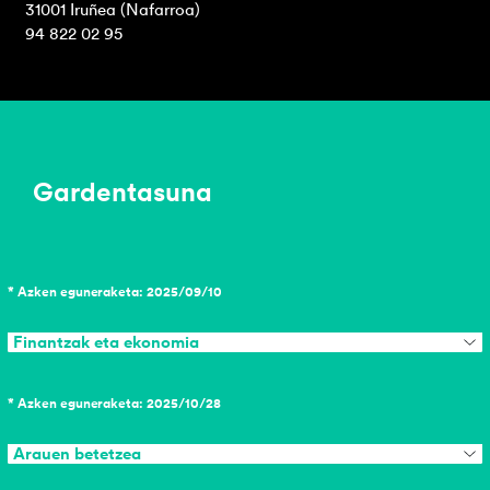
31001 Iruñea (Nafarroa)
94 822 02 95
Gardentasuna
* Azken eguneraketa: 2025/09/10
Finantzak eta ekonomia
* Azken eguneraketa: 2025/10/28
Arauen betetzea