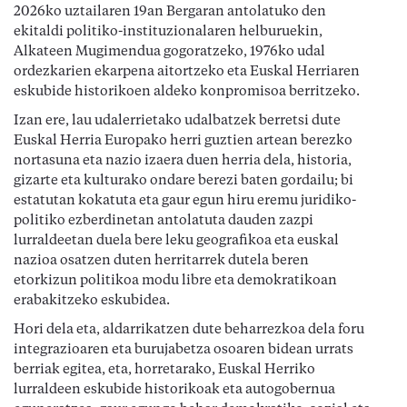
2026ko uztailaren 19an Bergaran antolatuko den
ekitaldi politiko-instituzionalaren helburuekin,
Alkateen Mugimendua gogoratzeko, 1976ko udal
ordezkarien ekarpena aitortzeko eta Euskal Herriaren
eskubide historikoen aldeko konpromisoa berritzeko.
Izan ere, lau udalerrietako udalbatzek berretsi dute
Euskal Herria Europako herri guztien artean berezko
nortasuna eta nazio izaera duen herria dela, historia,
gizarte eta kulturako ondare berezi baten gordailu; bi
estatutan kokatuta eta gaur egun hiru eremu juridiko-
politiko ezberdinetan antolatuta dauden zazpi
lurraldeetan duela bere leku geografikoa eta euskal
nazioa osatzen duten herritarrek dutela beren
etorkizun politikoa modu libre eta demokratikoan
erabakitzeko eskubidea.
Hori dela eta, aldarrikatzen dute beharrezkoa dela foru
integrazioaren eta burujabetza osoaren bidean urrats
berriak egitea, eta, horretarako, Euskal Herriko
lurraldeen eskubide historikoak eta autogobernua