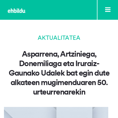
AKTUALITATEA
Asparrena, Artziniega,
Donemiliaga eta Iruraiz-
Gaunako Udalek bat egin dute
alkateen mugimenduaren 50.
urteurrenarekin