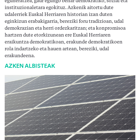
eguneratzea, gaur egungo behar demokratiko, sozial eta
instituzionaletara egokituz. Azkenik aitortu dute
udalerriek Euskal Herriaren historian izan duten
eginkizun erabakigarria, bereziki foru tradizioan, udal
demokrazian eta herri ordezkaritzan; eta konpromisoa
hartzen dute etorkizunean ere Euskal Herriaren
eraikuntza demokratikoan, erakunde demokratikoen
rola indartzeko eta hauen artean, bereziki, udal
erakundeena.
AZKEN ALBISTEAK