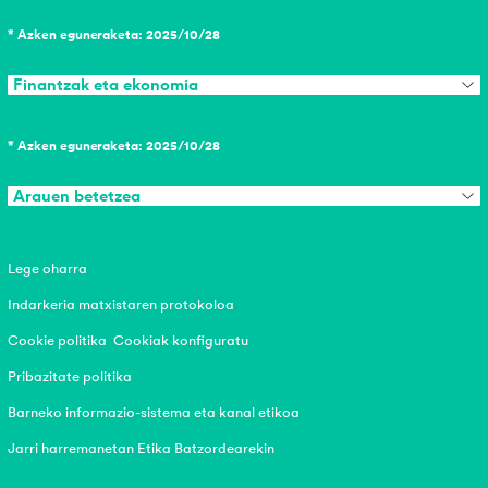
* Azken eguneraketa: 2025/10/28
Finantzak eta ekonomia
* Azken eguneraketa: 2025/10/28
Arauen betetzea
Lege oharra
Indarkeria matxistaren protokoloa
Cookie politika
Cookiak konfiguratu
Pribazitate politika
Barneko informazio-sistema eta kanal etikoa
Jarri harremanetan Etika Batzordearekin