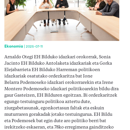
Ekonomia
|
2025-07-11
Arnaldo Otegi EH Bilduko idazkari orokorrak, Sonia
Jacinto EH Bilduko Antolaketa idazkariak eta Gorka
Elejabarrieta EH Bilduko Harreman politikoen
idazkariak osatutako ordezkaritza bat Ione
Belarra Podemoseko idazkari orokorrarekin eta Irene
Montero Podemoseko idazkari politikoarekin bildu dira
gaur Gasteizen, EH Bilduren egoitzan. Bi ordezkaritzek
egungo testuinguru politikoa aztertu dute,
ziurgabetasunak, egonkortasun faltak eta eskuin
muturraren gorakadak jotako testuingurua. EH Bildu
eta Podemosek bat egin dute aro politiko berri bat
irekitzeko eskaeran, eta 78ko erregimena gainditzeko