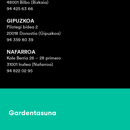
48001 Bilbo (Bizkaia)
94 425 63 66
GIPUZKOA
Pilotegi bidea 2
20018 Donostia (Gipuzkoa)
94 359 80 39
NAFARROA
Kale Berria 26 – 28 primero
31001 Iruñea (Nafarroa)
94 822 02 95
Gardentasuna