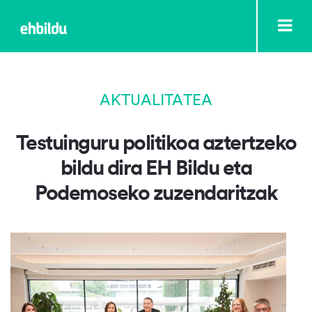
AKTUALITATEA
Testuinguru politikoa aztertzeko
bildu dira EH Bildu eta
Podemoseko zuzendaritzak