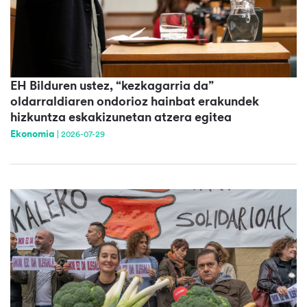
EH Bilduren ustez, “kezkagarria da”
oldarraldiaren ondorioz hainbat erakundek
hizkuntza eskakizunetan atzera egitea
Ekonomia
|
2026-07-29