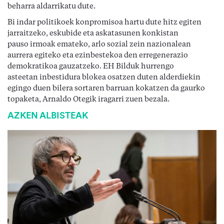
beharra aldarrikatu dute.
Bi indar politikoek konpromisoa hartu dute hitz egiten
jarraitzeko, eskubide eta askatasunen konkistan
pauso irmoak emateko, arlo sozial zein nazionalean
aurrera egiteko eta ezinbestekoa den erregenerazio
demokratikoa gauzatzeko. EH Bilduk hurrengo
asteetan inbestidura blokea osatzen duten alderdiekin
egingo duen bilera sortaren barruan kokatzen da gaurko
topaketa, Arnaldo Otegik iragarri zuen bezala.
AZKEN ALBISTEAK