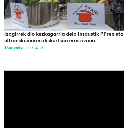
Izagirrek dio kezkagarria dela Insaustik PPren eta
ultraeskuinaren diskurtsoa erosi izana
Ekonomia
|
2026-07-28