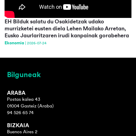
EH Bilduk salatu du Osakidetzak udako
murrizketei eusten diela Lehen Mailako Arretan,
Eusko Jaurlaritzaren irudi kanpainak gorabehera
Ekonomia
|
2026-07-24
Bilguneak
ARABA
Postas kalea 43
01004 Gasteiz (Araba)
94 526 65 74
BIZKAIA
Buenos Aires 2