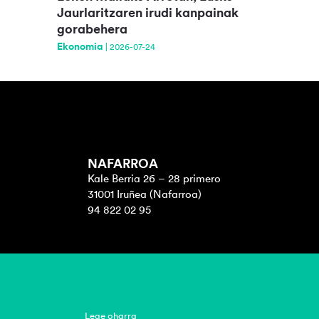
Jaurlaritzaren irudi kanpainak
gorabehera
Ekonomia
|
2026-07-24
NAFARROA
Kale Berria 26 – 28 primero
31001 Iruñea (Nafarroa)
94 822 02 95
Lege oharra