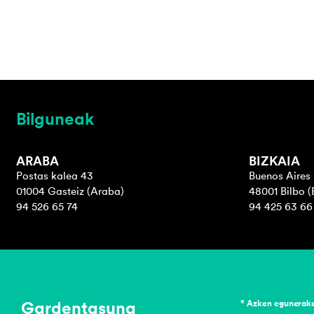
Bilguneak
ARABA
BIZKAIA
Postas kalea 43
Buenos Aires 
01004 Gasteiz (Araba)
48001 Bilbo (
94 526 65 74
94 425 63 66
Gardentasuna
* Azken egunerak