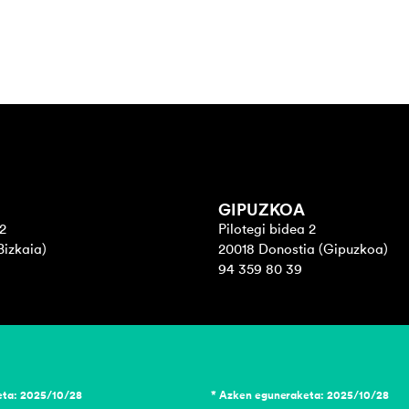
GIPUZKOA
2
Pilotegi bidea 2
Bizkaia)
20018 Donostia (Gipuzkoa)
94 359 80 39
eta: 2025/10/28
* Azken eguneraketa: 2025/10/28