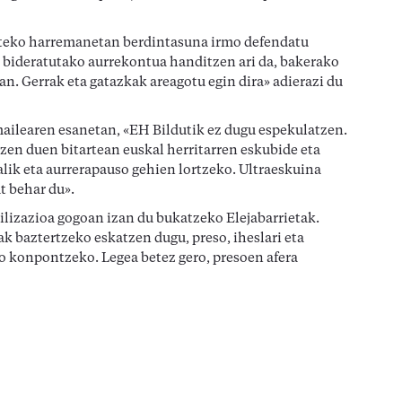
rteko harremanetan berdintasuna irmo defendatu
 bideratutako aurrekontua handitzen ari da, bakerako
n. Gerrak eta gatazkak areagotu egin dira» adierazi du
mailearen esanetan, «EH Bildutik ez dugu espekulatzen.
itzen duen bitartean euskal herritarren eskubide eta
alik eta aurrerapauso gehien lortzeko. Ultraeskuina
t behar du».
lizazioa gogoan izan du bukatzeko Elejabarrietak.
k baztertzeko eskatzen dugu, preso, iheslari eta
o konpontzeko. Legea betez gero, presoen afera