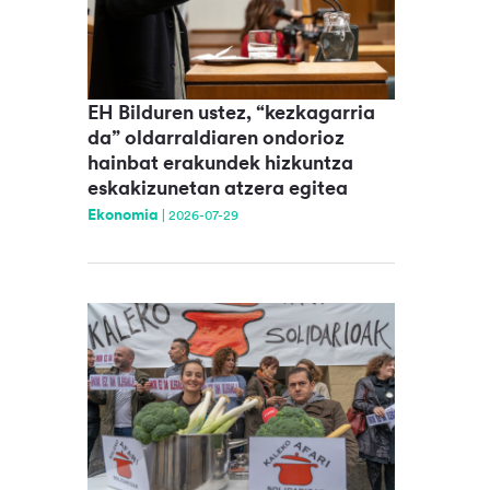
EH Bilduren ustez, “kezkagarria
da” oldarraldiaren ondorioz
hainbat erakundek hizkuntza
eskakizunetan atzera egitea
Ekonomia
|
2026-07-29