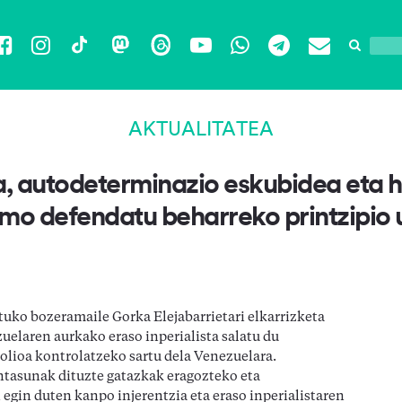
Facebook
Instagram
TikTok
Mastodon
Threads
YouTube
WhatsApp
Telegram
Email
AKTUALITATEA
a, autodeterminazio eskubidea eta 
rmo defendatu beharreko printzipio 
uko bozeramaile Gorka Elejabarrietari elkarrizketa
zuelaren aurkako eraso inperialista salatu du
rolioa kontrolatzeko sartu dela Venezuelara.
intasunak dituzte gatazkak eragozteko eta
gin duten kanpo injerentzia eta eraso inperialistaren