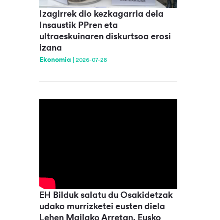
Izagirrek dio kezkagarria dela
Insaustik PPren eta
ultraeskuinaren diskurtsoa erosi
izana
Ekonomia
|
2026-07-28
EH Bilduk salatu du Osakidetzak
udako murrizketei eusten diela
Lehen Mailako Arretan, Eusko