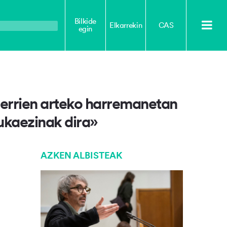
Bilkide
Elkarrekin
CAS
egin
herrien arteko harremanetan
ukaezinak dira»
AZKEN ALBISTEAK