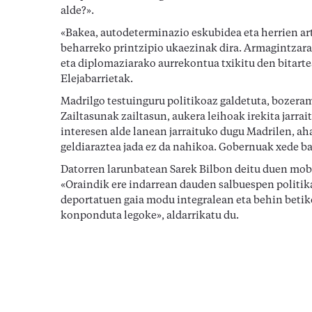
alde?».
«Bakea, autodeterminazio eskubidea eta herrien a
beharreko printzipio ukaezinak dira. Armagintzara
eta diplomaziarako aurrekontua txikitu den bitartea
Elejabarrietak.
Madrilgo testuinguru politikoaz galdetuta, bozera
Zailtasunak zailtasun, aukera leihoak irekita jarra
interesen alde lanean jarraituko dugu Madrilen, ah
geldiaraztea jada ez da nahikoa. Gobernuak xede ba
Datorren larunbatean Sarek Bilbon deitu duen mobi
«Oraindik ere indarrean dauden salbuespen politika
deportatuen gaia modu integralean eta behin betik
konponduta legoke», aldarrikatu du.