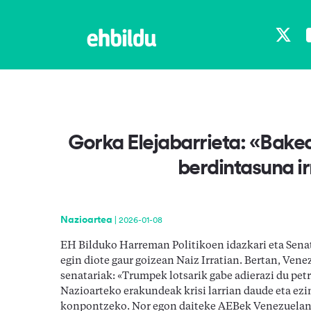
X
Gorka Elejabarrieta: «Bake
berdintasuna i
Nazioartea
|
2026-01-08
EH Bilduko Harreman Politikoen idazkari eta Senat
egin diote gaur goizean Naiz Irratian. Bertan, Vene
senatariak: «Trumpek lotsarik gabe adierazi du pet
Nazioarteko erakundeak krisi larrian daude eta ez
konpontzeko. Nor egon daiteke AEBek Venezuelan e