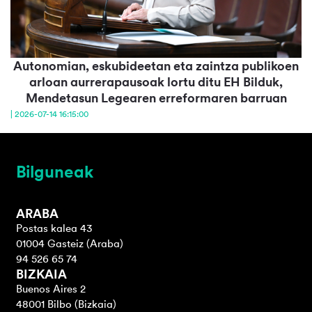
Autonomian, eskubideetan eta zaintza publikoen
arloan aurrerapausoak lortu ditu EH Bilduk,
Mendetasun Legearen erreformaren barruan
| 2026-07-14 16:15:00
Bilguneak
ARABA
Postas kalea 43
01004 Gasteiz (Araba)
94 526 65 74
BIZKAIA
Buenos Aires 2
48001 Bilbo (Bizkaia)