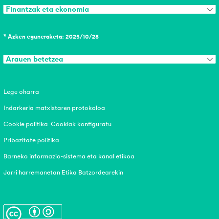
Finantzak eta ekonomia
* Azken eguneraketa: 2025/10/28
Arauen betetzea
Lege oharra
Indarkeria matxistaren protokoloa
Cookie politika
Cookiak konfiguratu
Pribazitate politika
Barneko informazio-sistema eta kanal etikoa
Jarri harremanetan Etika Batzordearekin