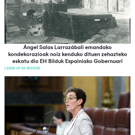
Ángel Salas Larrazábali emandako
kondekorazioak noiz kenduko dituen zehazteko
eskatu dio EH Bilduk Espainiako Gobernuari
| 2026-07-20 16:53:00