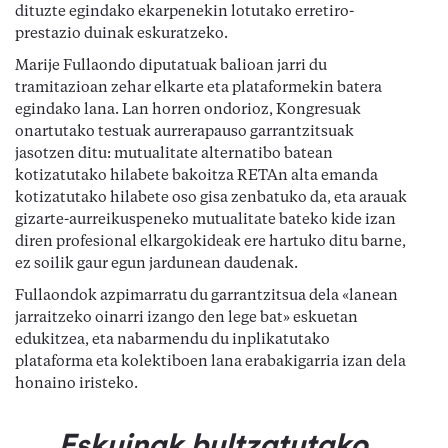
dituzte egindako ekarpenekin lotutako erretiro-
prestazio duinak eskuratzeko.
Marije Fullaondo diputatuak balioan jarri du
tramitazioan zehar elkarte eta plataformekin batera
egindako lana. Lan horren ondorioz, Kongresuak
onartutako testuak aurrerapauso garrantzitsuak
jasotzen ditu: mutualitate alternatibo batean
kotizatutako hilabete bakoitza RETAn alta emanda
kotizatutako hilabete oso gisa zenbatuko da, eta arauak
gizarte-aurreikuspeneko mutualitate bateko kide izan
diren profesional elkargokideak ere hartuko ditu barne,
ez soilik gaur egun jardunean daudenak.
Fullaondok azpimarratu du garrantzitsua dela «lanean
jarraitzeko oinarri izango den lege bat» eskuetan
edukitzea, eta nabarmendu du inplikatutako
plataforma eta kolektiboen lana erabakigarria izan dela
honaino iristeko.
Eskuinak bultzatutako