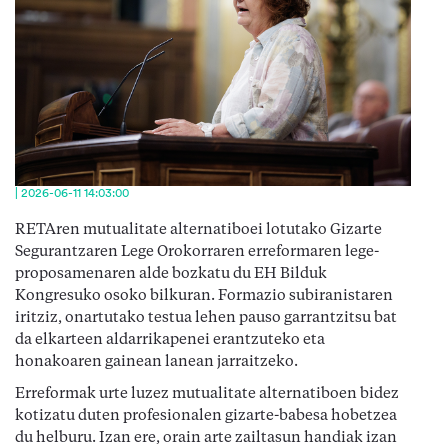
| 2026-06-11 14:03:00
RETAren mutualitate alternatiboei lotutako Gizarte
Segurantzaren Lege Orokorraren erreformaren lege-
proposamenaren alde bozkatu du EH Bilduk
Kongresuko osoko bilkuran. Formazio subiranistaren
iritziz, onartutako testua lehen pauso garrantzitsu bat
da elkarteen aldarrikapenei erantzuteko eta
honakoaren gainean lanean jarraitzeko.
Erreformak urte luzez mutualitate alternatiboen bidez
kotizatu duten profesionalen gizarte-babesa hobetzea
du helburu. Izan ere, orain arte zailtasun handiak izan