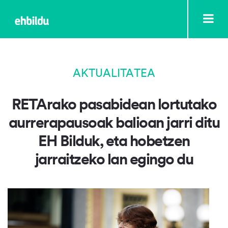
AKTUALITATEA
RETArako pasabidean lortutako
aurrerapausoak balioan jarri ditu
EH Bilduk, eta hobetzen
jarraitzeko lan egingo du