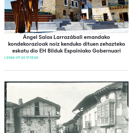
Ángel Salas Larrazábali emandako
kondekorazioak noiz kenduko dituen zehazteko
eskatu dio EH Bilduk Espainiako Gobernuari
| 2026-07-20 17:13:00