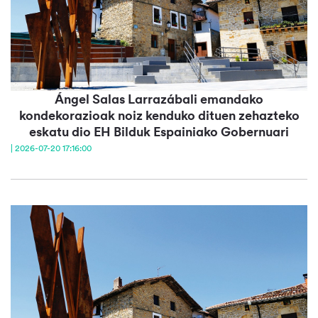
Ángel Salas Larrazábali emandako
kondekorazioak noiz kenduko dituen zehazteko
eskatu dio EH Bilduk Espainiako Gobernuari
| 2026-07-20 17:16:00