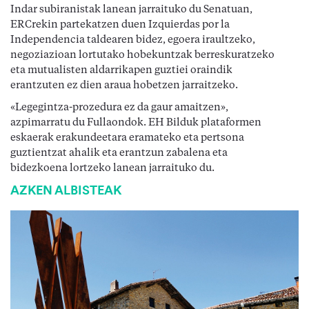
Indar subiranistak lanean jarraituko du Senatuan,
ERCrekin partekatzen duen Izquierdas por la
Independencia taldearen bidez, egoera iraultzeko,
negoziazioan lortutako hobekuntzak berreskuratzeko
eta mutualisten aldarrikapen guztiei oraindik
erantzuten ez dien araua hobetzen jarraitzeko.
«Legegintza-prozedura ez da gaur amaitzen»,
azpimarratu du Fullaondok. EH Bilduk plataformen
eskaerak erakundeetara eramateko eta pertsona
guztientzat ahalik eta erantzun zabalena eta
bidezkoena lortzeko lanean jarraituko du.
AZKEN ALBISTEAK