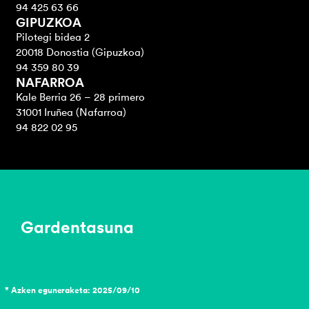
94 425 63 66
GIPUZKOA
Pilotegi bidea 2
20018 Donostia (Gipuzkoa)
94 359 80 39
NAFARROA
Kale Berria 26 – 28 primero
31001 Iruñea (Nafarroa)
94 822 02 95
Gardentasuna
* Azken eguneraketa: 2025/09/10