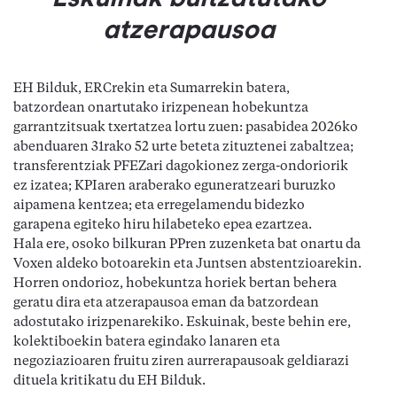
atzerapausoa
EH Bilduk, ERCrekin eta Sumarrekin batera,
batzordean onartutako irizpenean hobekuntza
garrantzitsuak txertatzea lortu zuen: pasabidea 2026ko
abenduaren 31rako 52 urte beteta zituztenei zabaltzea;
transferentziak PFEZari dagokionez zerga-ondoriorik
ez izatea; KPIaren araberako eguneratzeari buruzko
aipamena kentzea; eta erregelamendu bidezko
garapena egiteko hiru hilabeteko epea ezartzea.
Hala ere, osoko bilkuran PPren zuzenketa bat onartu da
Voxen aldeko botoarekin eta Juntsen abstentzioarekin.
Horren ondorioz, hobekuntza horiek bertan behera
geratu dira eta atzerapausoa eman da batzordean
adostutako irizpenarekiko. Eskuinak, beste behin ere,
kolektiboekin batera egindako lanaren eta
negoziazioaren fruitu ziren aurrerapausoak geldiarazi
dituela kritikatu du EH Bilduk.