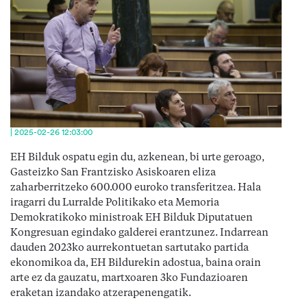
| 2025-02-26 12:03:00
EH Bilduk ospatu egin du, azkenean, bi urte geroago,
Gasteizko San Frantzisko Asiskoaren eliza
zaharberritzeko 600.000 euroko transferitzea. Hala
iragarri du Lurralde Politikako eta Memoria
Demokratikoko ministroak EH Bilduk Diputatuen
Kongresuan egindako galderei erantzunez. Indarrean
dauden 2023ko aurrekontuetan sartutako partida
ekonomikoa da, EH Bildurekin adostua, baina orain
arte ez da gauzatu, martxoaren 3ko Fundazioaren
eraketan izandako atzerapenengatik.