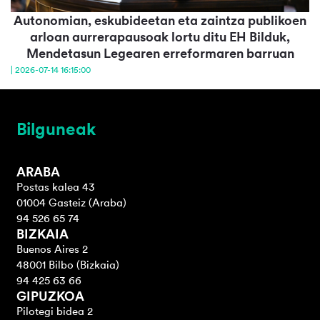
Autonomian, eskubideetan eta zaintza publikoen
arloan aurrerapausoak lortu ditu EH Bilduk,
Mendetasun Legearen erreformaren barruan
| 2026-07-14 16:15:00
Bilguneak
ARABA
Postas kalea 43
01004 Gasteiz (Araba)
94 526 65 74
BIZKAIA
Buenos Aires 2
48001 Bilbo (Bizkaia)
94 425 63 66
GIPUZKOA
Pilotegi bidea 2