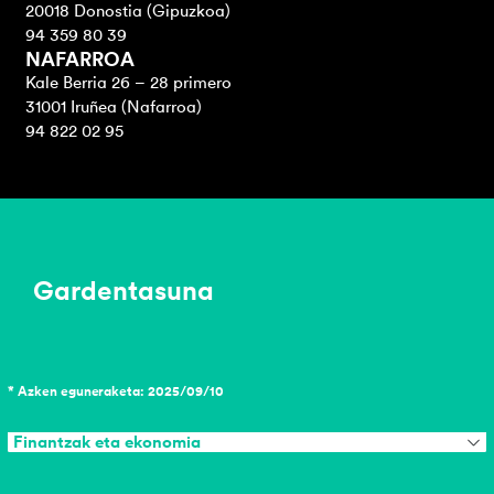
20018 Donostia (Gipuzkoa)
94 359 80 39
NAFARROA
Kale Berria 26 – 28 primero
31001 Iruñea (Nafarroa)
94 822 02 95
Gardentasuna
* Azken eguneraketa: 2025/09/10
Finantzak eta ekonomia