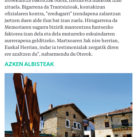
hobekuntza bakoitzak odola, izerdia eta malkoak izan
zituela. Bigarrena da Trantsizioak, kontakizun
ofizialaren kontra, "eredugarri" izendapena zalantzan
jartzen duen alde ilun bat izan zuela. Hirugarrena da
Memoriaren sugarra bizirik mantentzea funtsezko
faktorea izan dela eta dela muturreko eskuindarren
aurrerapena gelditzeko. Martxoaren 3ak nire herrian,
Euskal Herrian, indar ia testimonialak zergatik diren
ere azaltzen du", nabarmendu du Oterok.
AZKEN ALBISTEAK