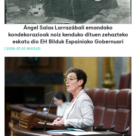
Ángel Salas Larrazábali emandako
kondekorazioak noiz kenduko dituen zehazteko
eskatu dio EH Bilduk Espainiako Gobernuari
| 2026-07-20 16:53:00