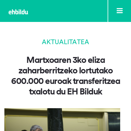
AKTUALITATEA
Martxoaren 3ko eliza
zaharberritzeko lortutako
600.000 euroak transferitzea
txalotu du EH Bilduk