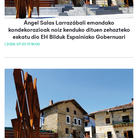
Ángel Salas Larrazábali emandako
kondekorazioak noiz kenduko dituen zehazteko
eskatu dio EH Bilduk Espainiako Gobernuari
| 2026-07-20 17:16:00