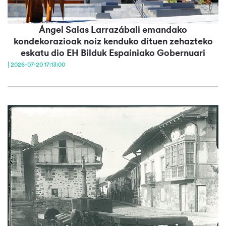
Ángel Salas Larrazábali emandako
kondekorazioak noiz kenduko dituen zehazteko
eskatu dio EH Bilduk Espainiako Gobernuari
| 2026-07-20 17:13:00