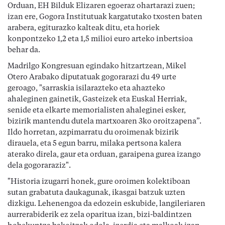
Orduan, EH Bilduk Elizaren egoeraz ohartarazi zuen;
izan ere, Gogora Institutuak kargatutako txosten baten
arabera, egiturazko kalteak ditu, eta horiek
konpontzeko 1,2 eta 1,5 milioi euro arteko inbertsioa
behar da.
Madrilgo Kongresuan egindako hitzartzean, Mikel
Otero Arabako diputatuak gogorarazi du 49 urte
geroago, "sarraskia isilarazteko eta ahazteko
ahaleginen gainetik, Gasteizek eta Euskal Herriak,
senide eta elkarte memorialisten ahaleginei esker,
bizirik mantendu dutela martxoaren 3ko oroitzapena”.
Ildo horretan, azpimarratu du oroimenak bizirik
dirauela, eta 5 egun barru, milaka pertsona kalera
aterako direla, gaur eta orduan, garaipena gurea izango
dela gogoraraziz".
"Historia izugarri honek, gure oroimen kolektiboan
sutan grabatuta daukagunak, ikasgai batzuk uzten
dizkigu. Lehenengoa da edozein eskubide, langileriaren
aurrerabiderik ez zela oparitua izan, bizi-baldintzen