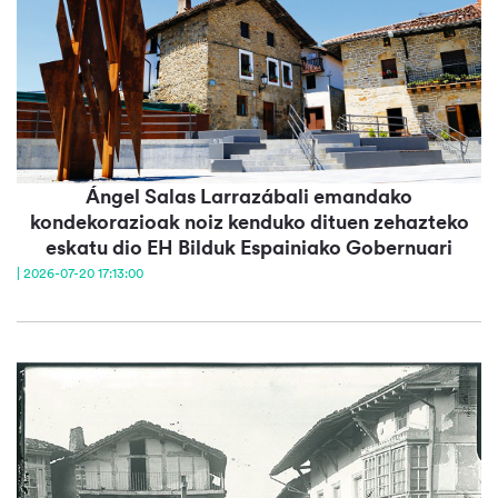
Ángel Salas Larrazábali emandako
kondekorazioak noiz kenduko dituen zehazteko
eskatu dio EH Bilduk Espainiako Gobernuari
| 2026-07-20 17:13:00