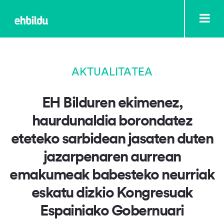
AKTUALITATEA
EH Bilduren ekimenez,
haurdunaldia borondatez
eteteko sarbidean jasaten duten
jazarpenaren aurrean
emakumeak babesteko neurriak
eskatu dizkio Kongresuak
Espainiako Gobernuari