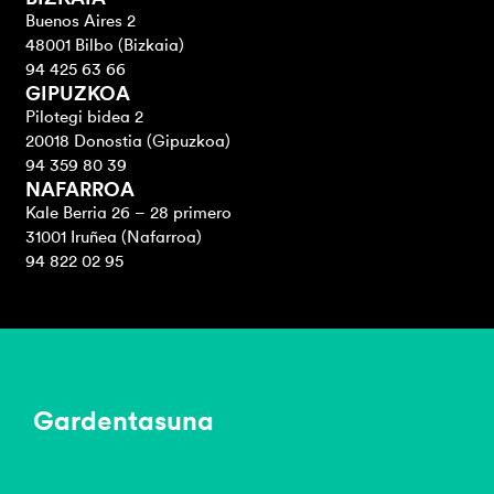
Buenos Aires 2
48001 Bilbo (Bizkaia)
94 425 63 66
GIPUZKOA
Pilotegi bidea 2
20018 Donostia (Gipuzkoa)
94 359 80 39
NAFARROA
Kale Berria 26 – 28 primero
31001 Iruñea (Nafarroa)
94 822 02 95
Gardentasuna