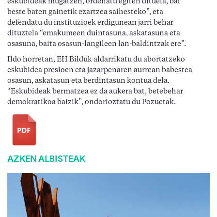
eskubideak mugatzen, ordenatu egiten dituela, bat 
beste baten gainetik ezartzea saihesteko”, eta 
defendatu du instituzioek erdigunean jarri behar 
dituztela “emakumeen duintasuna, askatasuna eta 
osasuna, baita osasun-langileen lan-baldintzak ere”.
Ildo horretan, EH Bilduk aldarrikatu du abortatzeko 
eskubidea presioen eta jazarpenaren aurrean babestea 
osasun, askatasun eta berdintasun kontua dela. 
“Eskubideak bermatzea ez da aukera bat, betebehar 
demokratikoa baizik”, ondorioztatu du Pozuetak.
AZKEN ALBISTEAK