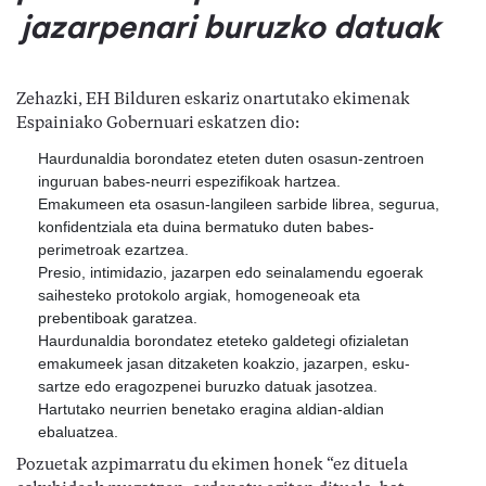
jazarpenari buruzko datuak
Zehazki, EH Bilduren eskariz onartutako ekimenak 
Espainiako Gobernuari eskatzen dio:
Haurdunaldia borondatez eteten duten osasun-zentroen 
inguruan babes-neurri espezifikoak hartzea.
Emakumeen eta osasun-langileen sarbide librea, segurua, 
konfidentziala eta duina bermatuko duten babes-
perimetroak ezartzea.
Presio, intimidazio, jazarpen edo seinalamendu egoerak 
saihesteko protokolo argiak, homogeneoak eta 
prebentiboak garatzea.
Haurdunaldia borondatez eteteko galdetegi ofizialetan 
emakumeek jasan ditzaketen koakzio, jazarpen, esku-
sartze edo eragozpenei buruzko datuak jasotzea.
Hartutako neurrien benetako eragina aldian-aldian 
ebaluatzea.
Pozuetak azpimarratu du ekimen honek “ez dituela 