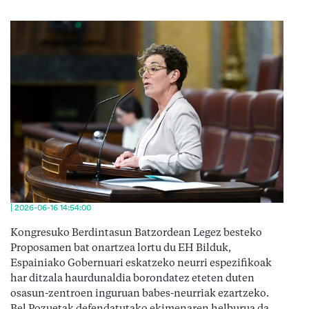
| 2026-06-16 14:54:00
Kongresuko Berdintasun Batzordean Legez besteko 
Proposamen bat onartzea lortu du EH Bilduk, 
Espainiako Gobernuari eskatzeko neurri espezifikoak 
har ditzala haurdunaldia borondatez eteten duten 
osasun-zentroen inguruan babes-neurriak ezartzeko. 