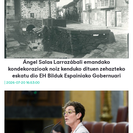
Ángel Salas Larrazábali emandako
kondekorazioak noiz kenduko dituen zehazteko
eskatu dio EH Bilduk Espainiako Gobernuari
| 2026-07-20 16:53:00