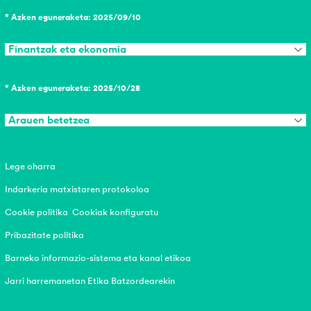
* Azken eguneraketa: 2025/09/10
Finantzak eta ekonomia
* Azken eguneraketa: 2025/10/28
Arauen betetzea
Lege oharra
Indarkeria matxistaren protokoloa
Cookie politika
Cookiak konfiguratu
Pribazitate politika
Barneko informazio-sistema eta kanal etikoa
Jarri harremanetan Etika Batzordearekin