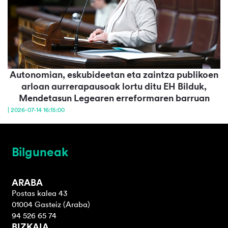
Autonomian, eskubideetan eta zaintza publikoen
arloan aurrerapausoak lortu ditu EH Bilduk,
Mendetasun Legearen erreformaren barruan
| 2026-07-14 16:15:00
Bilguneak
ARABA
Postas kalea 43
01004 Gasteiz (Araba)
94 526 65 74
BIZKAIA