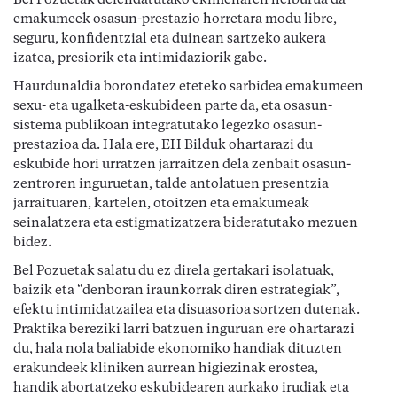
Bel Pozuetak defendatutako ekimenaren helburua da 
emakumeek osasun-prestazio horretara modu libre, 
seguru, konfidentzial eta duinean sartzeko aukera 
izatea, presiorik eta intimidaziorik gabe.
Haurdunaldia borondatez eteteko sarbidea emakumeen 
sexu- eta ugalketa-eskubideen parte da, eta osasun-
sistema publikoan integratutako legezko osasun-
prestazioa da. Hala ere, EH Bilduk ohartarazi du 
eskubide hori urratzen jarraitzen dela zenbait osasun-
zentroren inguruetan, talde antolatuen presentzia 
jarraituaren, kartelen, otoitzen eta emakumeak 
seinalatzera eta estigmatizatzera bideratutako mezuen 
bidez.
Bel Pozuetak salatu du ez direla gertakari isolatuak, 
baizik eta “denboran iraunkorrak diren estrategiak”, 
efektu intimidatzailea eta disuasorioa sortzen dutenak. 
Praktika bereziki larri batzuen inguruan ere ohartarazi 
du, hala nola baliabide ekonomiko handiak dituzten 
erakundeek kliniken aurrean higiezinak erostea, 
handik abortatzeko eskubidearen aurkako irudiak eta 