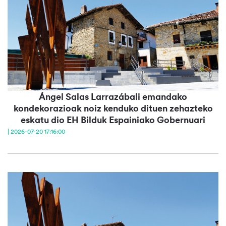
Ángel Salas Larrazábali emandako
kondekorazioak noiz kenduko dituen zehazteko
eskatu dio EH Bilduk Espainiako Gobernuari
| 2026-07-20 17:16:00