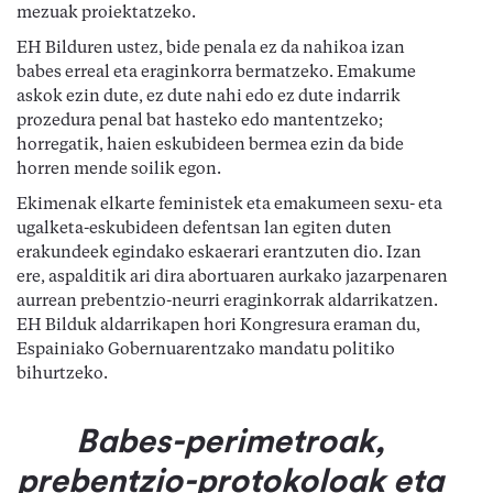
mezuak proiektatzeko.
EH Bilduren ustez, bide penala ez da nahikoa izan 
babes erreal eta eraginkorra bermatzeko. Emakume 
askok ezin dute, ez dute nahi edo ez dute indarrik 
prozedura penal bat hasteko edo mantentzeko; 
horregatik, haien eskubideen bermea ezin da bide 
horren mende soilik egon.
Ekimenak elkarte feministek eta emakumeen sexu- eta 
ugalketa-eskubideen defentsan lan egiten duten 
erakundeek egindako eskaerari erantzuten dio. Izan 
ere, aspalditik ari dira abortuaren aurkako jazarpenaren 
aurrean prebentzio-neurri eraginkorrak aldarrikatzen. 
EH Bilduk aldarrikapen hori Kongresura eraman du, 
Espainiako Gobernuarentzako mandatu politiko 
bihurtzeko.
Babes-perimetroak, 
prebentzio-protokoloak eta 