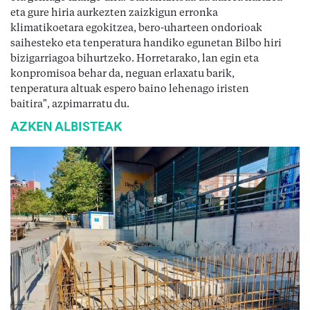
eta gure hiria aurkezten zaizkigun erronka
klimatikoetara egokitzea, bero-uharteen ondorioak
saihesteko eta tenperatura handiko egunetan Bilbo hiri
bizigarriagoa bihurtzeko. Horretarako, lan egin eta
konpromisoa behar da, neguan erlaxatu barik,
tenperatura altuak espero baino lehenago iristen
baitira", azpimarratu du.
AZKEN ALBISTEAK