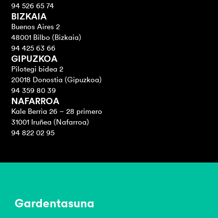
94 526 65 74
BIZKAIA
Buenos Aires 2
48001 Bilbo (Bizkaia)
94 425 63 66
GIPUZKOA
Pilotegi bidea 2
20018 Donostia (Gipuzkoa)
94 359 80 39
NAFARROA
Kale Berria 26 – 28 primero
31001 Iruñea (Nafarroa)
94 822 02 95
Gardentasuna