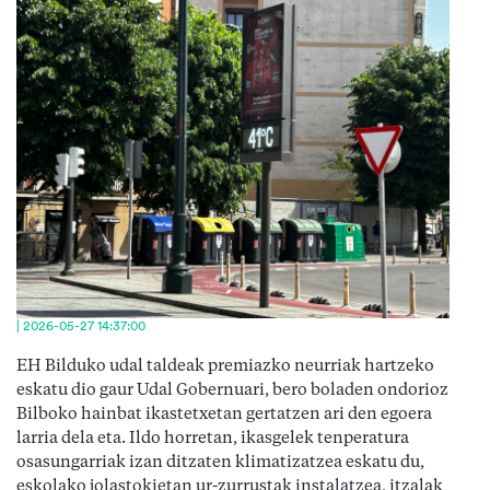
| 2026-05-27 14:37:00
EH Bilduko udal taldeak premiazko neurriak hartzeko
eskatu dio gaur Udal Gobernuari, bero boladen ondorioz
Bilboko hainbat ikastetxetan gertatzen ari den egoera
larria dela eta. Ildo horretan, ikasgelek tenperatura
osasungarriak izan ditzaten klimatizatzea eskatu du,
eskolako jolastokietan ur-zurrustak instalatzea, itzalak