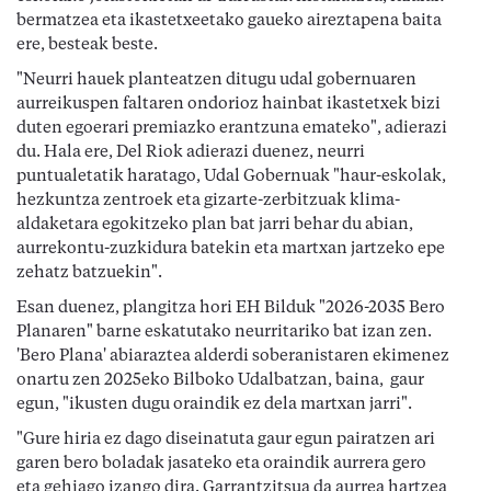
bermatzea eta ikastetxeetako gaueko aireztapena baita
ere, besteak beste.
"Neurri hauek planteatzen ditugu udal gobernuaren
aurreikuspen faltaren ondorioz hainbat ikastetxek bizi
duten egoerari premiazko erantzuna emateko", adierazi
du. Hala ere, Del Riok adierazi duenez, neurri
puntualetatik haratago, Udal Gobernuak "haur-eskolak,
hezkuntza zentroek eta gizarte-zerbitzuak klima-
aldaketara egokitzeko plan bat jarri behar du abian,
aurrekontu-zuzkidura batekin eta martxan jartzeko epe
zehatz batzuekin".
Esan duenez, plangitza hori EH Bilduk "2026-2035 Bero
Planaren" barne eskatutako neurritariko bat izan zen.
'Bero Plana' abiaraztea alderdi soberanistaren ekimenez
onartu zen 2025eko Bilboko Udalbatzan, baina, gaur
egun, "ikusten dugu oraindik ez dela martxan jarri".
"Gure hiria ez dago diseinatuta gaur egun pairatzen ari
garen bero boladak jasateko eta oraindik aurrera gero
eta gehiago izango dira. Garrantzitsua da aurrea hartzea