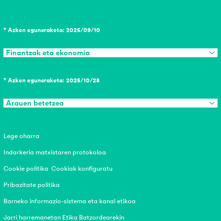
* Azken eguneraketa: 2025/09/10
Finantzak eta ekonomia
* Azken eguneraketa: 2025/10/28
Arauen betetzea
Lege oharra
Indarkeria matxistaren protokoloa
Cookie politika
Cookiak konfiguratu
Pribazitate politika
Barneko informazio-sistema eta kanal etikoa
Jarri harremanetan Etika Batzordearekin