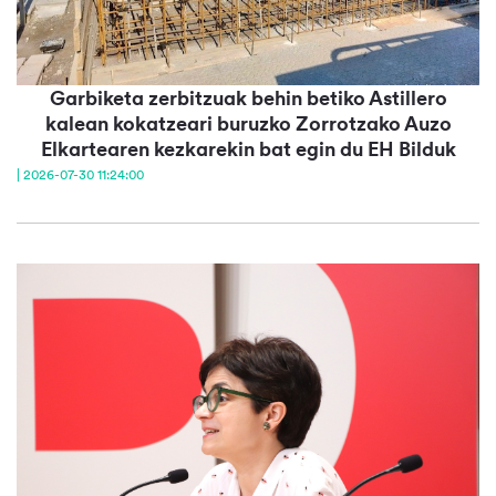
Garbiketa zerbitzuak behin betiko Astillero
kalean kokatzeari buruzko Zorrotzako Auzo
Elkartearen kezkarekin bat egin du EH Bilduk
| 2026-07-30 11:24:00