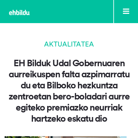
AKTUALITATEA
EH Bilduk Udal Gobernuaren
aurreikuspen falta azpimarratu
du eta Bilboko hezkuntza
zentroetan bero-boladari aurre
egiteko premiazko neurriak
hartzeko eskatu dio