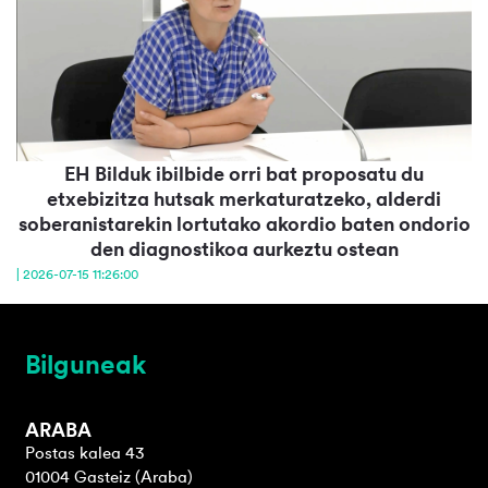
EH Bilduk ibilbide orri bat proposatu du
etxebizitza hutsak merkaturatzeko, alderdi
soberanistarekin lortutako akordio baten ondorio
den diagnostikoa aurkeztu ostean
| 2026-07-15 11:26:00
Bilguneak
ARABA
Postas kalea 43
01004 Gasteiz (Araba)