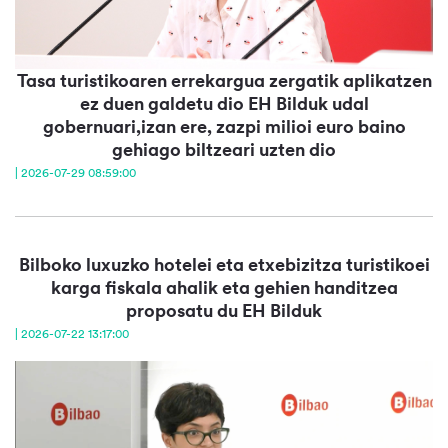
Tasa turistikoaren errekargua zergatik aplikatzen
ez duen galdetu dio EH Bilduk udal
gobernuari,izan ere, zazpi milioi euro baino
gehiago biltzeari uzten dio
| 2026-07-29 08:59:00
Bilboko luxuzko hotelei eta etxebizitza turistikoei
karga fiskala ahalik eta gehien handitzea
proposatu du EH Bilduk
| 2026-07-22 13:17:00