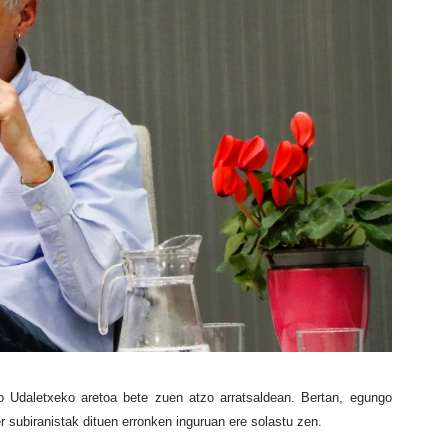
o Udaletxeko aretoa bete zuen atzo arratsaldean. Bertan, egungo
r subiranistak dituen erronken inguruan ere solastu zen.