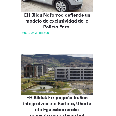
EH Bildu Nafarroa defiende un
modelo de exclusividad de la
Policía Foral
| 2026-07-31 11:10:00
EH Bilduk Erripagaña Iruñan
integratzea eta Burlata, Uharte
eta Eguesibarrerako
konpentsazio sistema bat