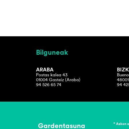
Bilguneak
ARABA
BIZK
Postas kalea 43
Bueno
01004 Gasteiz (Araba)
48001 
94 526 65 74
94 42
Gardentasuna
* Azken 