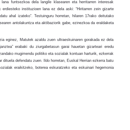
ana funtsezkoa dela langile klasearen eta herritarren interesak
erdiesteko instituzioen lana ez dela aski: “Hiritarren zein gizarte
datu ahal izateko”. Testuinguru horretan, hilaren 17rako deitutako
lasearen antolakuntza eta aktibaziorik gabe, ezinezkoa da eraldaketa
entzia eginez, Matutek azaldu zuen ultraeskuinaren gorakada ez dela
anztea” erabaki du ziurgabetasun garai hauetan gizarteari eredu
izandako mugimendu politiko eta sozialak kontuan harturik, ezkerrak
har dituela defendatu zuen. Ildo horretan, Euskal Herrian ezkerra batu
zialak eraikitzeko, boterea eskuratzeko eta eskuinari hegemonia