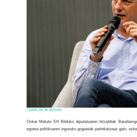
| 2026-03-18 14:51:00
Oskar Matute EH Bilduko diputatuaren hitzaldiak Barañaing
egoera politikoaren inguruko gogoetak partekatzeaz gain, ezke