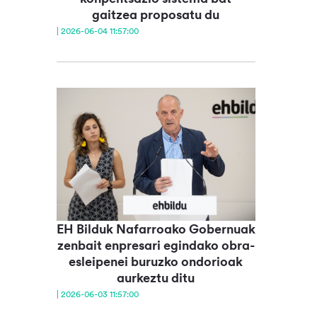
gaitzea proposatu du
| 2026-06-04 11:57:00
EH Bilduk Nafarroako Gobernuak
zenbait enpresari egindako obra-
esleipenei buruzko ondorioak
aurkeztu ditu
| 2026-06-03 11:57:00