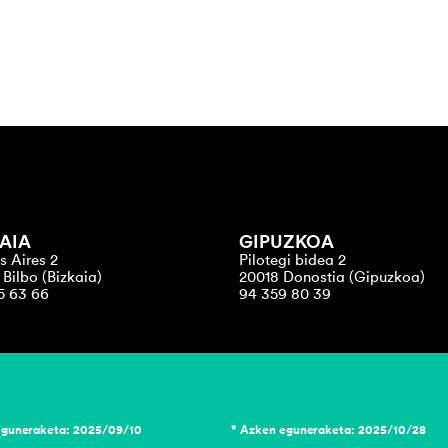
AIA
GIPUZKOA
s Aires 2
Pilotegi bidea 2
Bilbo (Bizkaia)
20018 Donostia (Gipuzkoa)
5 63 66
94 359 80 39
eguneraketa: 2025/09/10
* Azken eguneraketa: 2025/10/28