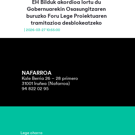
EH Bilduk akordioa lortu du
Gobernuarekin Osasungitzaren
buruzko Foru Lege Proiektuaren
tramitazioa desblokeatzeko
| 2026-03-27 10:55:00
NAFARROA
Kale Berria 26 – 28 primero
31001 Iruñea (Nafarroa)
94 822 02 95
Lege oharra