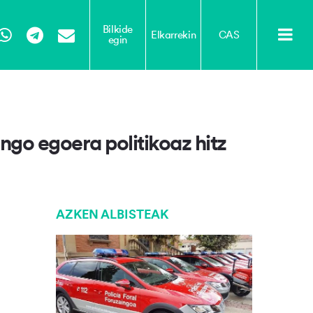
Bilkide
Elkarrekin
CAS
egin
Tube
WhatsApp
Telegram
Email
ngo egoera politikoaz hitz
AZKEN ALBISTEAK