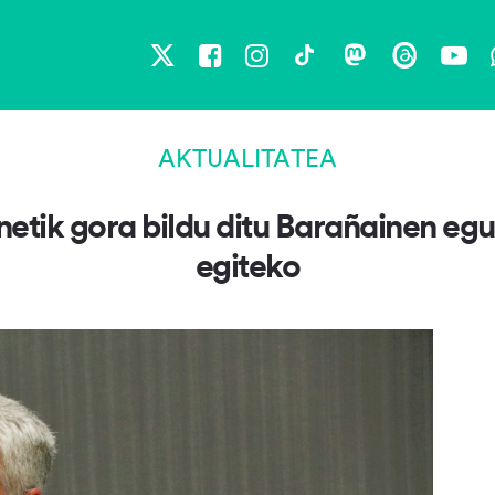
X
Facebook
Instagram
TikTok
Mastodon
Threads
You
AKTUALITATEA
tik gora bildu ditu Barañainen egu
egiteko