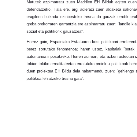
Matutek azpimarratu zuen Madrilen EH Bilduk egiten duen l
defendatzeko. Hala ere, argi adierazi zuen aldaketa sakonak 
eragileen bulkada ezinbesteko tresna da gauzak errotik eral
greba orokorraren garrantzia ere azpimarratu zuen: “langile k
sozial eta politikorik gauzatzea”.
Horrez gain, Espainiako Estatuaren krisi politikoari errefer
berez sortutako fenomenoa; haren ustez, kapitalak “botak j
autoritarioa inposatzeko. Horren aurrean, eta azken asteotan 
tokian tokiko errealitateetan errotutako proiektu politikoak be
duen proiektua EH Bildu dela nabarmendu zuen: “gehiengo so
politikoa lehiatzeko tresna gara”.