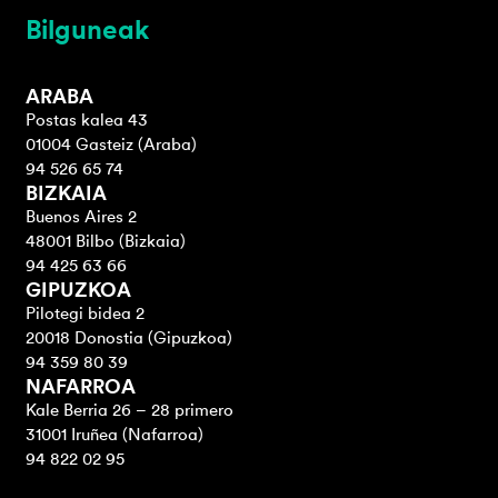
Bilguneak
ARABA
Postas kalea 43
01004 Gasteiz (Araba)
94 526 65 74
BIZKAIA
Buenos Aires 2
48001 Bilbo (Bizkaia)
94 425 63 66
GIPUZKOA
Pilotegi bidea 2
20018 Donostia (Gipuzkoa)
94 359 80 39
NAFARROA
Kale Berria 26 – 28 primero
31001 Iruñea (Nafarroa)
94 822 02 95