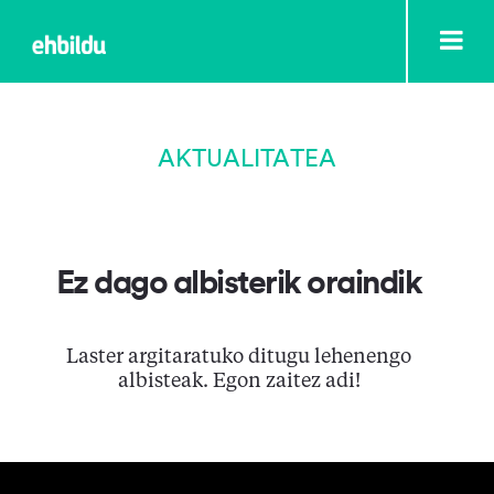
AKTUALITATEA
Ez dago albisterik oraindik
Laster argitaratuko ditugu lehenengo
albisteak. Egon zaitez adi!