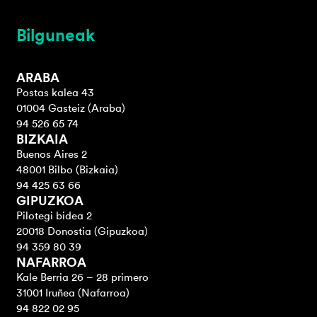
Bilguneak
ARABA
Postas kalea 43
01004 Gasteiz (Araba)
94 526 65 74
BIZKAIA
Buenos Aires 2
48001 Bilbo (Bizkaia)
94 425 63 66
GIPUZKOA
Pilotegi bidea 2
20018 Donostia (Gipuzkoa)
94 359 80 39
NAFARROA
Kale Berria 26 – 28 primero
31001 Iruñea (Nafarroa)
94 822 02 95