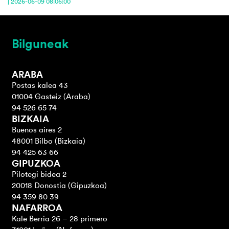
| 2026-06-09 08:06:00
Bilguneak
ARABA
Postas kalea 43
01004 Gasteiz (Araba)
94 526 65 74
BIZKAIA
Buenos aires 2
48001 Bilbo (Bizkaia)
94 425 63 66
GIPUZKOA
Pilotegi bidea 2
20018 Donostia (Gipuzkoa)
94 359 80 39
NAFARROA
Kale Berria 26 – 28 primero