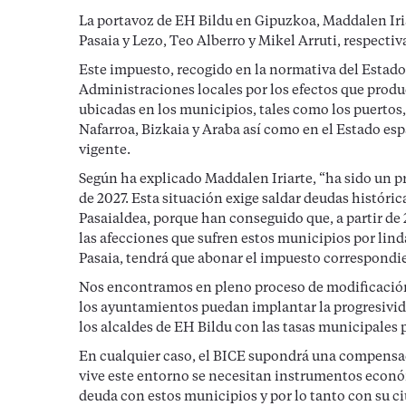
La portavoz de EH Bildu en Gipuzkoa, Maddalen Iria
Pasaia y Lezo, Teo Alberro y Mikel Arruti, respectiv
Este impuesto, recogido en la normativa del Estado
Administraciones locales por los efectos que produc
ubicadas en los municipios, tales como los puertos
Nafarroa, Bizkaia y Araba así como en el Estado esp
vigente.
Según ha explicado Maddalen Iriarte, “ha sido un pro
de 2027. Esta situación exige saldar deudas histórica
Pasaialdea, porque han conseguido que, a partir de 
las afecciones que sufren estos municipios por linda
Pasaia, tendrá que abonar el impuesto correspondie
Nos encontramos en pleno proceso de modificación 
los ayuntamientos puedan implantar la progresivid
los alcaldes de EH Bildu con las tasas municipales 
En cualquier caso, el BICE supondrá una compensació
vive este entorno se necesitan instrumentos económ
deuda con estos municipios y por lo tanto con su c