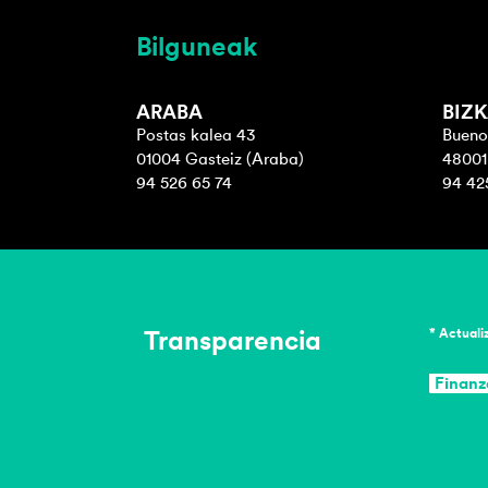
Bilguneak
ARABA
BIZK
Postas kalea 43
Buenos
01004 Gasteiz (Araba)
48001 
94 526 65 74
94 42
Transparencia
* Actuali
Finanz