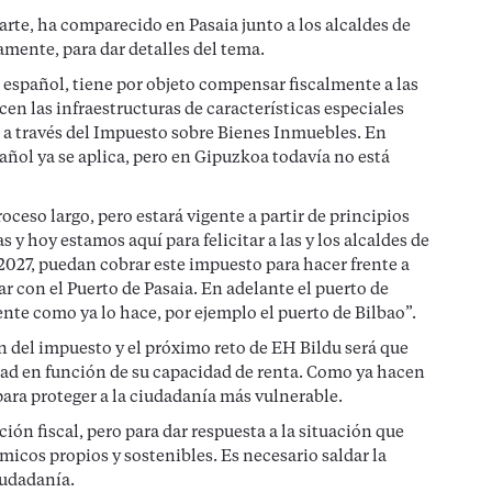
rte, ha comparecido en Pasaia junto a los alcaldes de
amente, para dar detalles del tema.
 español, tiene por objeto compensar fiscalmente a las
en las infraestructuras de características especiales
, a través del Impuesto sobre Bienes Inmuebles. En
añol ya se aplica, pero en Gipuzkoa todavía no está
ceso largo, pero estará vigente a partir de principios
s y hoy estamos aquí para felicitar a las y los alcaldes de
2027, puedan cobrar este impuesto para hacer frente a
r con el Puerto de Pasaia. En adelante el puerto de
nte como ya lo hace, por ejemplo el puerto de Bilbao”.
del impuesto y el próximo reto de EH Bildu será que
ad en función de su capacidad de renta. Como ya hacen
para proteger a la ciudadanía más vulnerable.
n fiscal, pero para dar respuesta a la situación que
icos propios y sostenibles. Es necesario saldar la
iudadanía.