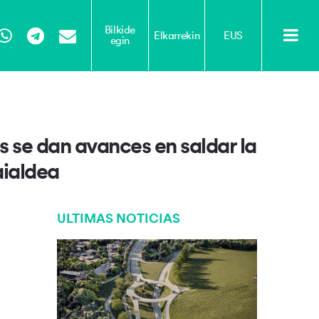
Bilkide
Elkarrekin
EUS
egin
Tube
WhatsApp
Telegram
Email
s se dan avances en saldar la
aialdea
ULTIMAS NOTICIAS