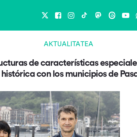
X
Facebook
Instagram
TikTok
Mastodon
Threads
You
AKTUALITATEA
ucturas de características especiale
histórica con los municipios de Pas